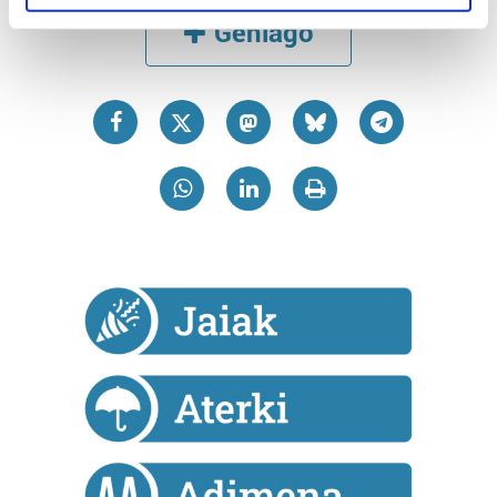
specific characteristics (fingerprinting)
Gehiago
Find out more about how your personal data is processed
and set your preferences in the
details section
.
Guk eta gure bazkideek zure datu pertsonalak
prozesatzen ditugu, zure IP zenbakia, besteak beste,
teknologia erabiliz, cookieak adibidez, iragarki eta eduki
pertsonalizatuak eskaintzeko, iragarkiak eta edukia
neurtzeko, jendeari buruzko informazioa biltzeko eta
produktuak garatzeko. Zure datuak nork eta zertarako
erabiltzen dituen hauta dezakezu.
Bazkide batzuek ez dizute baimenik eskatzen, eta beren
interes komertzial legitimoetan babesten dira. Ikusi gure
bazkideen zerrenda, beren ustez zein helburutarako
duten interes legitimoa eta horren aurka nola egin
dezakezun ikusteko.
Lortu zure datu pertsonalak prozesatzeko moduari