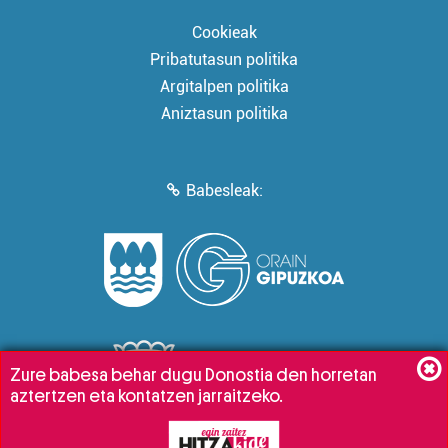
Cookieak
Pribatutasun politika
Argitalpen politika
Aniztasun politika
Babesleak:
Zure babesa behar dugu Donostia den horretan
aztertzen eta kontatzen jarraitzeko.