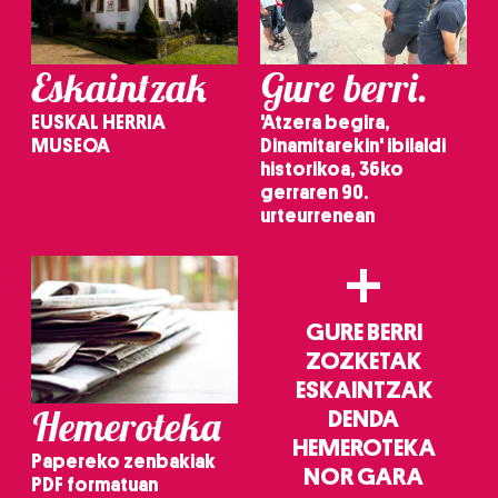
Eskaintzak
Gure berri.
EUSKAL HERRIA
'Atzera begira,
MUSEOA
Dinamitarekin' ibilaldi
historikoa, 36ko
gerraren 90.
urteurrenean
+
GURE BERRI
ZOZKETAK
ESKAINTZAK
Hemeroteka
DENDA
HEMEROTEKA
Papereko zenbakiak
NOR GARA
PDF formatuan