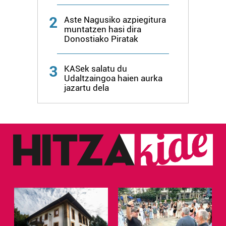
2
Aste Nagusiko azpiegitura
muntatzen hasi dira
Donostiako Piratak
3
KASek salatu du
Udaltzaingoa haien aurka
jazartu dela