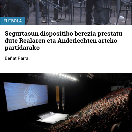
FUTBOLA
Segurtasun dispositibo berezia prestatu
dute Realaren eta Anderlechten arteko
partidarako
Beñat Parra