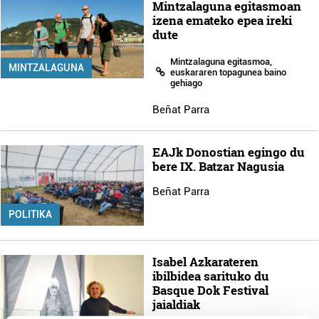
Mintzalaguna egitasmoan
izena emateko epea ireki
dute
Mintzalaguna egitasmoa,
MINTZALAGUNA
euskararen topagunea baino
gehiago
Beñat Parra
EAJk Donostian egingo du
bere IX. Batzar Nagusia
Beñat Parra
POLITIKA
Isabel Azkarateren
ibilbidea sarituko du
Basque Dok Festival
jaialdiak