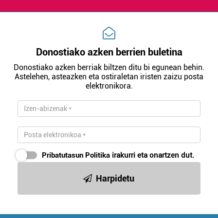
Donostiako azken berrien buletina
Donostiako azken berriak biltzen ditu bi egunean behin.
Astelehen, asteazken eta ostiraletan iristen zaizu posta
elektronikora.
Pribatutasun Politika
irakurri eta onartzen dut.
Harpidetu