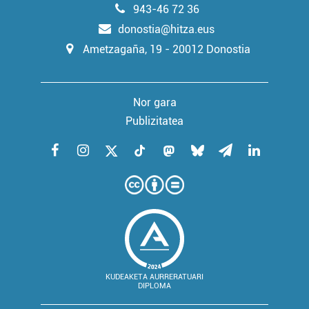
943-46 72 36
donostia@hitza.eus
Ametzagaña, 19 - 20012 Donostia
Nor gara
Publizitatea
KUDEAKETA AURRERATUARI
DIPLOMA