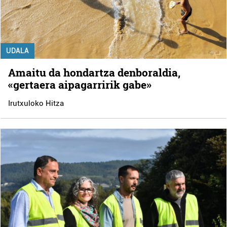
UDALA
Amaitu da hondartza denboraldia,
«gertaera aipagarririk gabe»
Irutxuloko Hitza