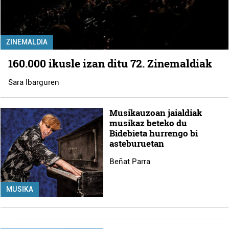
ZINEMALDIA
160.000 ikusle izan ditu 72. Zinemaldiak
Sara Ibarguren
Musikauzoan jaialdiak
musikaz beteko du
Bidebieta hurrengo bi
asteburuetan
Beñat Parra
MUSIKA