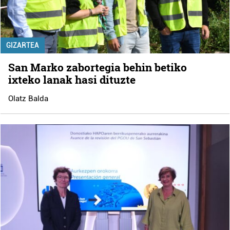
GIZARTEA
San Marko zabortegia behin betiko
ixteko lanak hasi dituzte
Olatz Balda