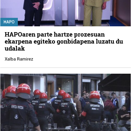
HAPO
HAPOaren parte hartze prozesuan
ekarpena egiteko gonbidapena luzatu du
udalak
Xalba Ramirez