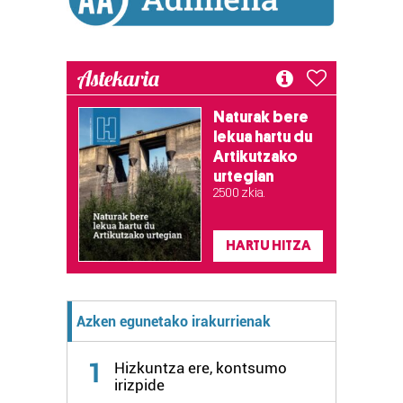
buruzko informazio gehiago eta ezarri zure lehentasunak
datuen atalean. Edozein unetan alda edo ken dezakezu
zure baimena Cookieen adierazpenean.
Astekaria
Webgune honek cookie propioak eta hirugarrenen cookie-
Naturak bere
fitxategiak erabiltzen ditu. Zure esperientzia eta
lekua hartu du
zerbitzuak hobetzeko asmoz, cookie teknologiaz
Artikutzako
baliatzen gara. Ohar hau onartuz gero, teknologia hori
urtegian
erabiltzeko baimen esplizitua ematen diguzu.
Gehiago
2.500 zkia.
irakurri
HARTU HITZA
Azken egunetako irakurrienak
1
Hizkuntza ere, kontsumo
irizpide