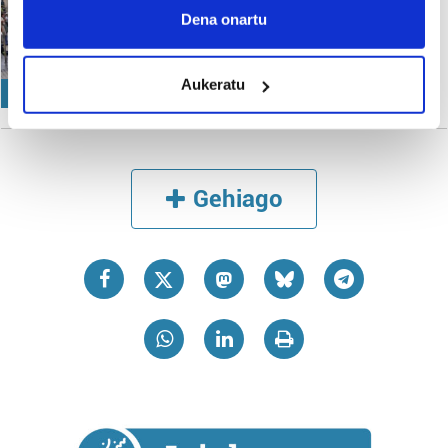
Lorenzo Motosen omenez
Collect information about your geographical
Dena onartu
Irutxuloko Hitza
location which can be accurate to within several
meters
Aukeratu
Identify your device by actively scanning it for
MEMORIA
specific characteristics (fingerprinting)
Find out more about how your personal data is processed
and set your preferences in the
details section
.
Gehiago
Guk eta gure bazkideek zure datu pertsonalak
prozesatzen ditugu, zure IP zenbakia, besteak beste,
teknologia erabiliz, cookieak adibidez, iragarki eta eduki
pertsonalizatuak eskaintzeko, iragarkiak eta edukia
neurtzeko, jendeari buruzko informazioa biltzeko eta
produktuak garatzeko. Zure datuak nork eta zertarako
erabiltzen dituen hauta dezakezu.
Bazkide batzuek ez dizute baimenik eskatzen, eta beren
interes komertzial legitimoetan babesten dira. Ikusi gure