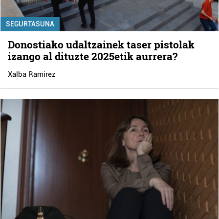
SEGURTASUNA
Donostiako udaltzainek taser pistolak
izango al dituzte 2025etik aurrera?
Xalba Ramirez