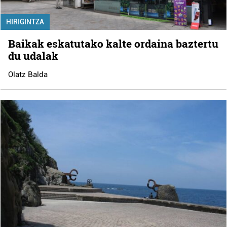
HIRIGINTZA
Baikak eskatutako kalte ordaina baztertu
du udalak
Olatz Balda