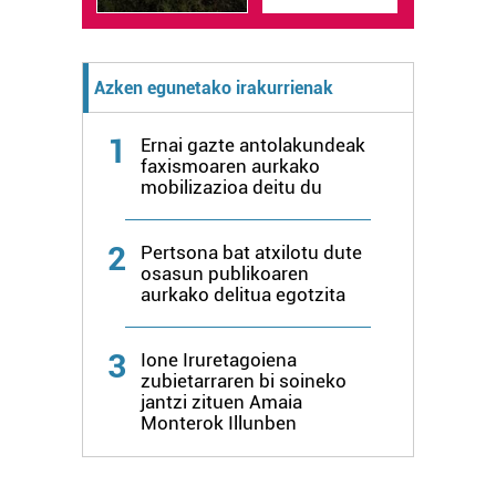
Azken egunetako irakurrienak
1
Ernai gazte antolakundeak
faxismoaren aurkako
mobilizazioa deitu du
2
Pertsona bat atxilotu dute
osasun publikoaren
aurkako delitua egotzita
3
Ione Iruretagoiena
zubietarraren bi soineko
jantzi zituen Amaia
Monterok Illunben