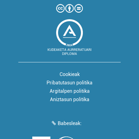
KUDEAKETA AURRERATUARI
DIPLOMA
Cookieak
Pribatutasun politika
Argitalpen politika
Aniztasun politika
Babesleak: