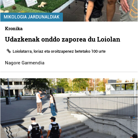
MIKOLOGIA JARDUNALDIAK
Kronika
Udazkenak onddo zaporea du Loiolan
Loiolatarra, loriaz eta oroitzapenez betetako 100 urte
Nagore Garmendia