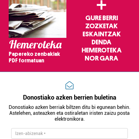
+
GURE BERRI
ZOZKETAK
ESKAINTZAK
Hemeroteka
DENDA
HEMEROTEKA
Papereko zenbakiak
NOR GARA
PDF formatuan
Donostiako azken berrien buletina
Donostiako azken berriak biltzen ditu bi egunean behin.
Astelehen, asteazken eta ostiraletan iristen zaizu posta
elektronikora.