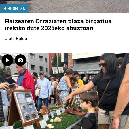
HIRIGINTZA
Haizearen Orraziaren plaza birgaitua
irekiko dute 2025eko abuztuan
Olatz Balda