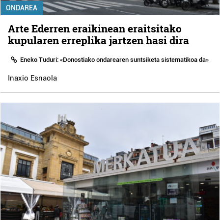
ONDAREA
Arte Ederren eraikinean eraitsitako
kupularen erreplika jartzen hasi dira
Eneko Tuduri: «Donostiako ondarearen suntsiketa sistematikoa da»
Inaxio Esnaola