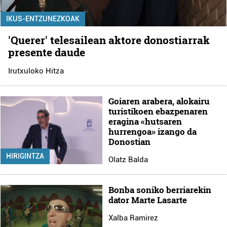
IKUS-ENTZUNEZKOAK
'Querer' telesailean aktore donostiarrak
presente daude
Irutxuloko Hitza
Goiaren arabera, alokairu
turistikoen ebazpenaren
eragina «hutsaren
hurrengoa» izango da
Donostian
HIRIGINTZA
Olatz Balda
Bonba soniko berriarekin
dator Marte Lasarte
Xalba Ramirez