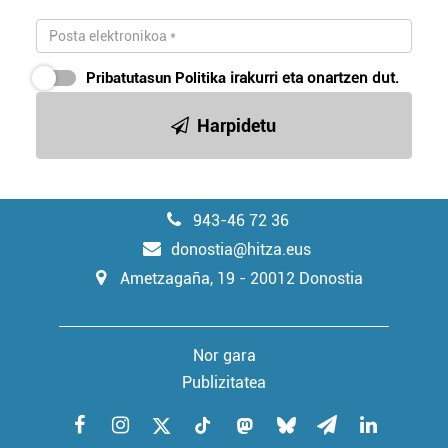
Pribatutasun Politika
irakurri eta onartzen dut.
Harpidetu
943-46 72 36
donostia@hitza.eus
Ametzagaña, 19 - 20012 Donostia
Nor gara
Publizitatea