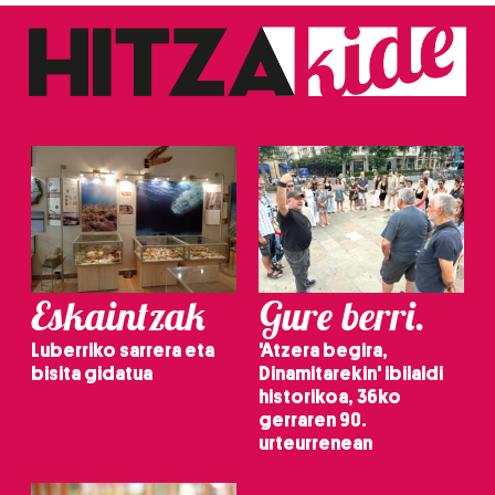
Eskaintzak
Gure berri.
Luberriko sarrera eta
'Atzera begira,
bisita gidatua
Dinamitarekin' ibilaldi
historikoa, 36ko
gerraren 90.
urteurrenean