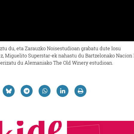
iztu du, eta Zarauzko Noisestudioan grabatu dute Iosu
iz, Miguelito Superstar-ek nahastu du Bartzelonako Nacion
sterizatu du Alemaniako The Old Winery estudioan.