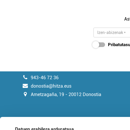
As
Pribatutasu
943-46 72 36
donostia@hitza.eus
Ametzagaña, 19 - 20012 Donostia
Datuen erabilera arduratsua