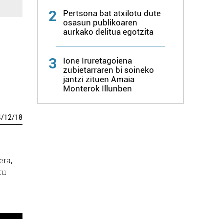
2
Pertsona bat atxilotu dute
osasun publikoaren
aurkako delitua egotzita
3
Ione Iruretagoiena
zubietarraren bi soineko
jantzi zituen Amaia
Monterok Illunben
4
/
12
/
18
era,
tu