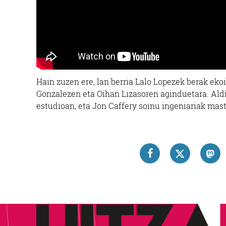
Hain zuzen ere, lan berria Lalo Lopezek berak eko
Gonzalezen eta Oihan Lizasoren aginduetara. Ald
estudioan, eta Jon Caffery soinu ingeniariak ma