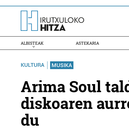
ALBISTEAK
ASTEKARIA
KULTURA
MUSIKA
Arima Soul tal
diskoaren aurr
du