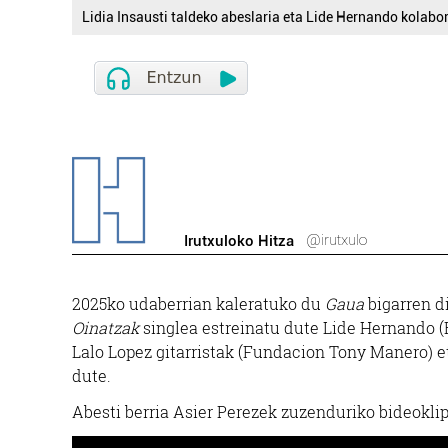
Lidia Insausti taldeko abeslaria eta Lide Hernando kolabor
@irutxulo
Irutxuloko Hitza
2025ko udaberrian kaleratuko du
Gaua
bigarren d
Oinatzak
singlea estreinatu dute Lide Hernando (Be
Lalo Lopez gitarristak (Fundacion Tony Manero) et
dute.
Abesti berria Asier Perezek zuzenduriko bideoklip