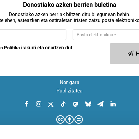
Donostiako azken berrien buletina
Donostiako azken berriak biltzen ditu bi egunean behin.
telehen, asteazken eta ostiraletan iristen zaizu posta elektroniko
n Politika
irakurri eta onartzen dut.
H
Nor gara
Publizitatea