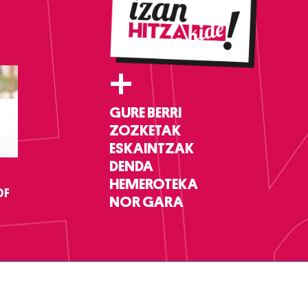
+
GURE BERRI
ZOZKETAK
ESKAINTZAK
DENDA
HEMEROTEKA
DF
NOR GARA