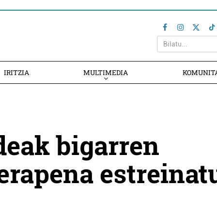
IRITZIA
MULTIMEDIA
KOMUNIT
deak bigarren
erapena estreinat