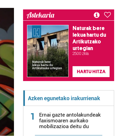
Astekaria
Naturak bere
lekua hartu du
Artikutzako
urtegian
2.500 zkia.
HARTU HITZA
Azken egunetako irakurrienak
1
Ernai gazte antolakundeak
faxismoaren aurkako
mobilizazioa deitu du