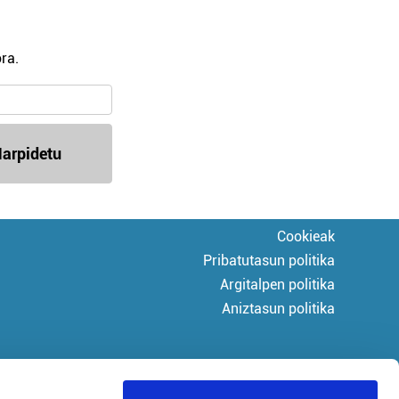
ra.
arpidetu
Cookieak
Pribatutasun politika
Argitalpen politika
Aniztasun politika