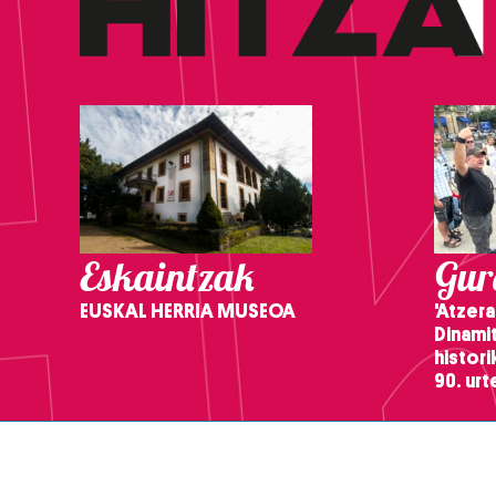
Eskaintzak
Gure
EUSKAL HERRIA MUSEOA
'Atzera
Dinamit
histor
90. ur