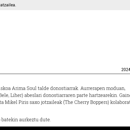
atzailea.
202
iskoa Arima Soul talde donostiarrak. Aurrerapen moduan,
le, Liher) abeslari donostiarraren parte hartzearekin. Gain
a Mikel Piris saxo jotzaileak (The Cherry Boppers) kolabora
 batekin aurkeztu dute.