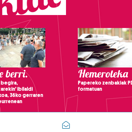
 berri.
Hemeroteka
 begira,
Papereko zenbakiak P
arekin' ibilaldi
formatuan
ikoa, 36ko gerraren
teurrenean