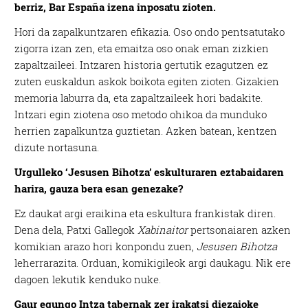
berriz, Bar España izena inposatu zioten.
Hori da zapalkuntzaren efikazia. Oso ondo pentsatutako
zigorra izan zen, eta emaitza oso onak eman zizkien
zapaltzaileei. Intzaren historia gertutik ezagutzen ez
zuten euskaldun askok boikota egiten zioten. Gizakien
memoria laburra da, eta zapaltzaileek hori badakite.
Intzari egin ziotena oso metodo ohikoa da munduko
herrien zapalkuntza guztietan. Azken batean, kentzen
dizute nortasuna.
Urgulleko ‘Jesusen Bihotza’ eskulturaren eztabaidaren
harira, gauza bera esan genezake?
Ez daukat argi eraikina eta eskultura frankistak diren.
Dena dela, Patxi Gallegok
Xabinaitor
pertsonaiaren azken
komikian arazo hori konpondu zuen,
Jesusen Bihotza
leherrarazita. Orduan, komikigileok argi daukagu. Nik ere
dagoen lekutik kenduko nuke.
Gaur egungo Intza tabernak zer irakatsi diezaioke