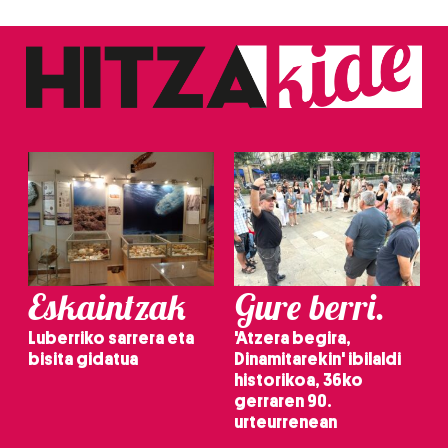
Eskaintzak
Gure berri.
Luberriko sarrera eta
'Atzera begira,
bisita gidatua
Dinamitarekin' ibilaldi
historikoa, 36ko
gerraren 90.
urteurrenean