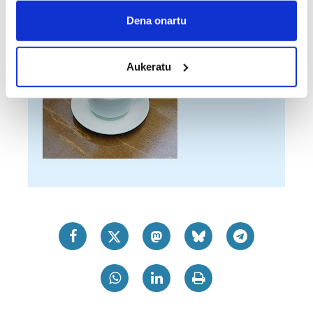
Prezioa:
1,50 euro.
Collect information about your geographical
Dena onartu
location which can be accurate to within several
meters
Aukeratu
Identify your device by actively scanning it for
specific characteristics (fingerprinting)
Find out more about how your personal data is processed
and set your preferences in the
details section
.
Guk eta gure bazkideek zure datu pertsonalak
prozesatzen ditugu, zure IP zenbakia, besteak beste,
teknologia erabiliz, cookieak adibidez, iragarki eta eduki
pertsonalizatuak eskaintzeko, iragarkiak eta edukia
neurtzeko, jendeari buruzko informazioa biltzeko eta
produktuak garatzeko. Zure datuak nork eta zertarako
erabiltzen dituen hauta dezakezu.
Bazkide batzuek ez dizute baimenik eskatzen, eta beren
interes komertzial legitimoetan babesten dira. Ikusi gure