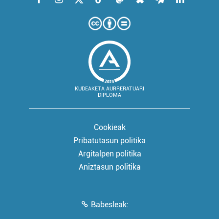
KUDEAKETA AURRERATUARI
DIPLOMA
Cookieak
Pribatutasun politika
Argitalpen politika
Aniztasun politika
Babesleak: