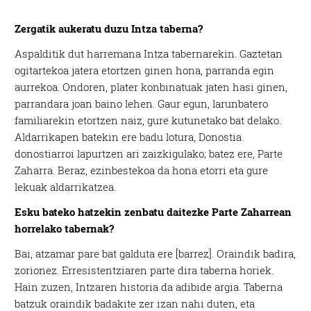
Zergatik aukeratu duzu Intza taberna?
Aspalditik dut harremana Intza tabernarekin. Gaztetan
ogitartekoa jatera etortzen ginen hona, parranda egin
aurrekoa. Ondoren, plater konbinatuak jaten hasi ginen,
parrandara joan baino lehen. Gaur egun, larunbatero
familiarekin etortzen naiz, gure kutunetako bat delako.
Aldarrikapen batekin ere badu lotura, Donostia
donostiarroi lapurtzen ari zaizkigulako; batez ere, Parte
Zaharra. Beraz, ezinbestekoa da hona etorri eta gure
lekuak aldarrikatzea.
Esku bateko hatzekin zenbatu daitezke Parte Zaharrean
horrelako tabernak?
Bai, atzamar pare bat galduta ere [barrez]. Oraindik badira,
zorionez. Erresistentziaren parte dira taberna horiek.
Hain zuzen, Intzaren historia da adibide argia. Taberna
batzuk oraindik badakite zer izan nahi duten, eta