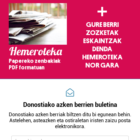
+
GURE BERRI
ZOZKETAK
ESKAINTZAK
Hemeroteka
DENDA
HEMEROTEKA
Papereko zenbakiak
NOR GARA
PDF formatuan
Donostiako azken berrien buletina
Donostiako azken berriak biltzen ditu bi egunean behin.
Astelehen, asteazken eta ostiraletan iristen zaizu posta
elektronikora.