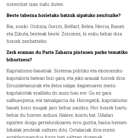
norentzat izan nahi duten.
Beste taberna horietako batzuk aipatuko zenituzke?
Bai, noski. Ordizia, Gorriti, Belfast, Belea, Herria, Basati
eta Zikuta, besteak beste. Zorionez, bi esku behar dira
horiek zenbatzeko.
Zerk eraman du Parte Zaharra pintxoen parke tematiko
bihurtzera?
Kapitalismo basatiak. Sistema politiko eta ekonomiko
kapitalista batean bizi gara, eta joko arauak horiek dira.
Diruzaletasunak eta dena salgai dagoenaren mezu
kapitalistak eraldatu du auzo hau ere. Gu ez gara
salbuespena, eta tamalgarria da. Horregatik, kapitalismo
basati horri mugak jarri behar zaizkio. Hiri honek hartu
behar du horren ardura. Halere, kontu bat. Udalari
egozten diogu gertaturikoaren erru guztia, baina hemen
lokalak jendeak saltzen ditu. Ostalariak dira euren
establezimendua funts bati saltzen diotenak.