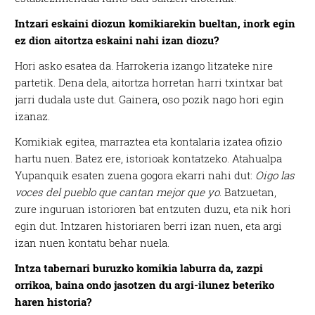
Intzari eskaini diozun komikiarekin bueltan, inork egin
ez dion aitortza eskaini nahi izan diozu?
Hori asko esatea da. Harrokeria izango litzateke nire
partetik. Dena dela, aitortza horretan harri txintxar bat
jarri dudala uste dut. Gainera, oso pozik nago hori egin
izanaz.
Komikiak egitea, marraztea eta kontalaria izatea ofizio
hartu nuen. Batez ere, istorioak kontatzeko. Atahualpa
Yupanquik esaten zuena gogora ekarri nahi dut:
Oigo las
voces del pueblo que cantan mejor que yo
. Batzuetan,
zure inguruan istorioren bat entzuten duzu, eta nik hori
egin dut. Intzaren historiaren berri izan nuen, eta argi
izan nuen kontatu behar nuela.
Intza tabernari buruzko komikia laburra da, zazpi
orrikoa, baina ondo jasotzen du argi-ilunez beteriko
haren historia?