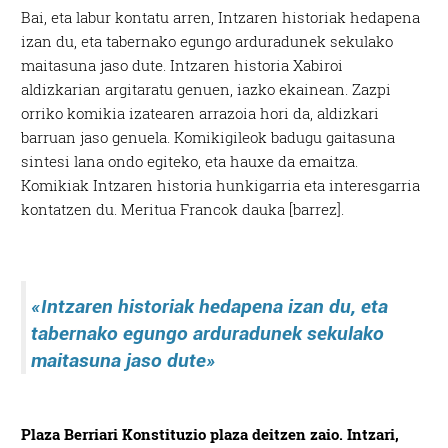
Bai, eta labur kontatu arren, Intzaren historiak hedapena
izan du, eta tabernako egungo arduradunek sekulako
maitasuna jaso dute. Intzaren historia Xabiroi
aldizkarian argitaratu genuen, iazko ekainean. Zazpi
orriko komikia izatearen arrazoia hori da, aldizkari
barruan jaso genuela. Komikigileok badugu gaitasuna
sintesi lana ondo egiteko, eta hauxe da emaitza.
Komikiak Intzaren historia hunkigarria eta interesgarria
kontatzen du. Meritua Francok dauka [barrez].
«Intzaren historiak
hedapena izan du, eta
tabernako egungo arduradunek sekulako
maitasuna jaso dute
»
Plaza Berriari Konstituzio plaza deitzen zaio. Intzari,