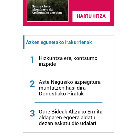
HARTU HITZA
Azken egunetako irakurrienak
1
Hizkuntza ere, kontsumo
irizpide
2
Aste Nagusiko azpiegitura
muntatzen hasi dira
Donostiako Piratak
3
Gure Bideak Altzako Ermita
aldaparen egoera aldatu
dezan eskatu dio udalari