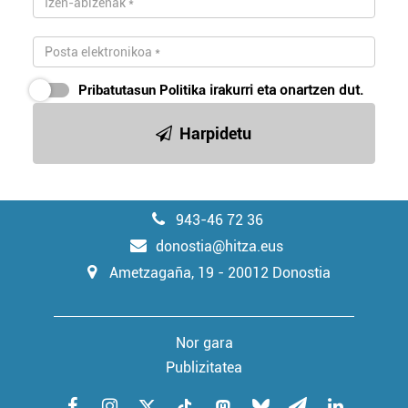
Pribatutasun Politika
irakurri eta onartzen dut.
Harpidetu
943-46 72 36
donostia@hitza.eus
Ametzagaña, 19 - 20012 Donostia
Nor gara
Publizitatea