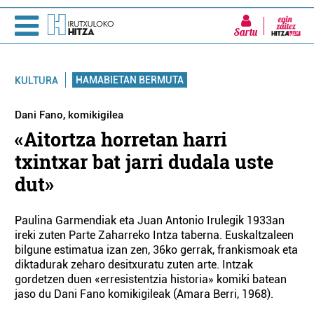
Sartu
HAMABIETAN BERMUTA
KULTURA
Dani Fano, komikigilea
«Aitortza horretan harri
txintxar bat jarri dudala uste
dut»
Paulina Garmendiak eta Juan Antonio Irulegik 1933an
ireki zuten Parte Zaharreko Intza taberna. Euskaltzaleen
bilgune estimatua izan zen, 36ko gerrak, frankismoak eta
diktadurak zeharo desitxuratu zuten arte. Intzak
gordetzen duen «erresistentzia historia» komiki batean
jaso du Dani Fano komikigileak (Amara Berri, 1968).