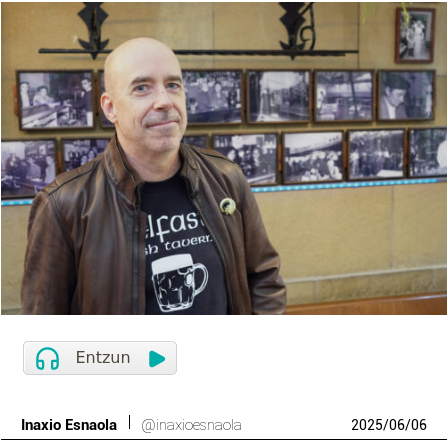
Inaxio Esnaola
@inaxioesnaola
2025
/
06
/
06