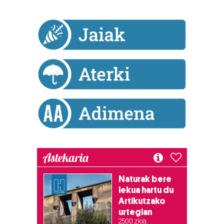
bazkideen zerrenda, beren ustez zein helburutarako
duten interes legitimoa eta horren aurka nola egin
dezakezun ikusteko.
Lortu zure datu pertsonalak prozesatzeko moduari
buruzko informazio gehiago eta ezarri zure lehentasunak
datuen atalean. Edozein unetan alda edo ken dezakezu
zure baimena Cookieen adierazpenean.
Webgune honek cookie propioak eta hirugarrenen cookie-
fitxategiak erabiltzen ditu. Zure esperientzia eta
zerbitzuak hobetzeko asmoz, cookie teknologiaz
baliatzen gara. Ohar hau onartuz gero, teknologia hori
Astekaria
erabiltzeko baimen esplizitua ematen diguzu.
Gehiago
irakurri
Naturak bere
lekua hartu du
Artikutzako
urtegian
2.500 zkia.