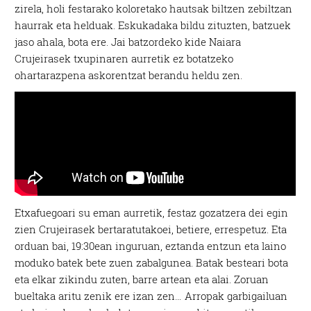
zirela, holi festarako koloretako hautsak biltzen zebiltzan
haurrak eta helduak. Eskukadaka bildu zituzten, batzuek
jaso ahala, bota ere. Jai batzordeko kide Naiara
Crujeirasek txupinaren aurretik ez botatzeko
ohartarazpena askorentzat berandu heldu zen.
Etxafuegoari su eman aurretik, festaz gozatzera dei egin
zien Crujeirasek bertaratutakoei, betiere, errespetuz. Eta
orduan bai, 19:30ean inguruan, eztanda entzun eta laino
moduko batek bete zuen zabalgunea. Batak besteari bota
eta elkar zikindu zuten, barre artean eta alai. Zoruan
bueltaka aritu zenik ere izan zen… Arropak garbigailuan