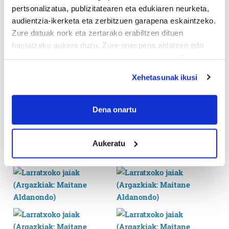
pertsonalizatua, publizitatearen eta edukiaren neurketa,
audientzia-ikerketa eta zerbitzuen garapena eskaintzeko.
Zure datuak nork eta zertarako erabiltzen dituen
hautatzeko aukera duzu. Zure onespena aldatzen edo
deuseztatzen ahal duzu edozein momentutan, Cookie
deklaraziotik edo Privacy triggerean klikatuz.
Xehetasunak ikusi
If you allow, we would also like to:
Collect information about your geographical
Dena onartu
location which can be accurate to within several
meters
Aukeratu
Identify your device by actively scanning it for
specific characteristics (fingerprinting)
Find out more about how your personal data is processed
and set your preferences in the
details section
.
Guk eta gure bazkideek zure datu pertsonalak
prozesatzen ditugu, zure IP zenbakia, besteak beste,