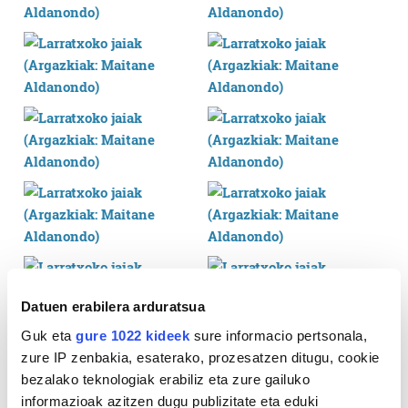
Datuen erabilera arduratsua
Guk eta
gure 1022 kideek
sure informacio pertsonala,
zure IP zenbakia, esaterako, prozesatzen ditugu, cookie
bezalako teknologiak erabiliz eta zure gailuko
informazioak azitzen dugu publizitate eta eduki