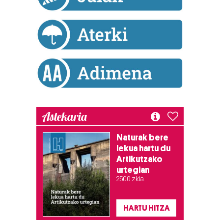
zerbitzuak hobetzeko asmoz, cookie teknologiaz
baliatzen gara. Ohar hau onartuz gero, teknologia hori
erabiltzeko baimen esplizitua ematen diguzu.
Gehiago
irakurri
Astekaria
Naturak bere
lekua hartu du
Artikutzako
urtegian
2.500 zkia.
HARTU HITZA