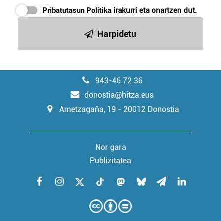
Pribatutasun Politika
irakurri eta onartzen dut.
Harpidetu
943-46 72 36
donostia@hitza.eus
Ametzagaña, 19 - 20012 Donostia
Nor gara
Publizitatea