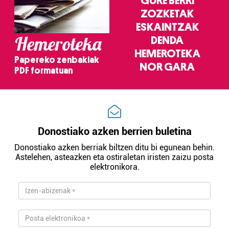
GURE BERRI
ZOZKETAK
ESKAINTZAK
Hemeroteka
DENDA
HEMEROTEKA
Papereko zenbakiak
NOR GARA
PDF formatuan
Donostiako azken berrien buletina
Donostiako azken berriak biltzen ditu bi egunean behin.
Astelehen, asteazken eta ostiraletan iristen zaizu posta
elektronikora.