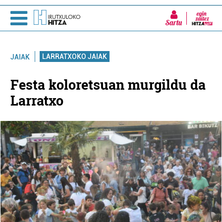
Sartu
LARRATXOKO JAIAK
JAIAK
Festa koloretsuan murgildu da
Larratxo