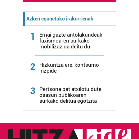
Azken egunetako irakurrienak
1
Ernai gazte antolakundeak
faxismoaren aurkako
mobilizazioa deitu du
2
Hizkuntza ere, kontsumo
irizpide
3
Pertsona bat atxilotu dute
osasun publikoaren
aurkako delitua egotzita