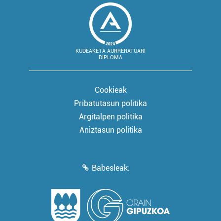
KUDEAKETA AURRERATUARI
DIPLOMA
Cookieak
Pribatutasun politika
Argitalpen politika
Aniztasun politika
Babesleak: