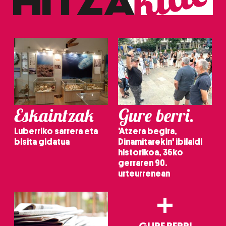
Eskaintzak
Gure berri.
Luberriko sarrera eta
'Atzera begira,
bisita gidatua
Dinamitarekin' ibilaldi
historikoa, 36ko
gerraren 90.
urteurrenean
+