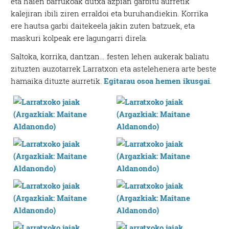
eta haien barrukoak dutxa azpian garbitu aurretik
kalejiran ibili ziren erraldoi eta buruhandiekin. Korrika
ere hautsa garbi daitekeela jakin zuten batzuek, eta
maskuri kolpeak ere lagungarri direla.
Saltoka, korrika, dantzan… festen lehen aukerak baliatu
zituzten auzotarrek Larratxon eta astelehenera arte beste
hamaika dituzte aurretik.
Egitarau osoa hemen ikusgai
.