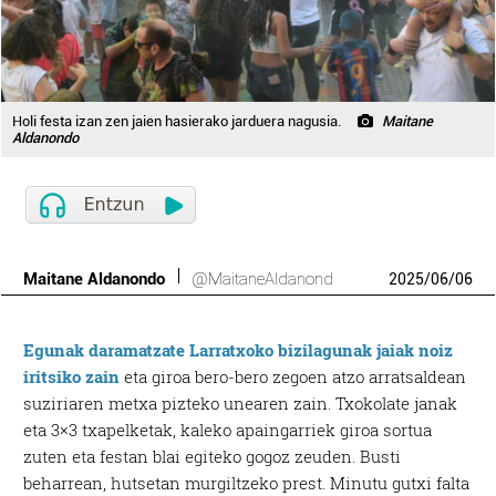
Holi festa izan zen jaien hasierako jarduera nagusia.
Maitane
Aldanondo
Maitane Aldanondo
@MaitaneAldanond
2025
/
06
/
06
Egunak daramatzate Larratxoko bizilagunak jaiak noiz
iritsiko zain
eta giroa bero-bero zegoen atzo arratsaldean
suziriaren metxa pizteko unearen zain. Txokolate janak
eta 3×3 txapelketak, kaleko apaingarriek giroa sortua
zuten eta festan blai egiteko gogoz zeuden. Busti
beharrean, hutsetan murgiltzeko prest. Minutu gutxi falta