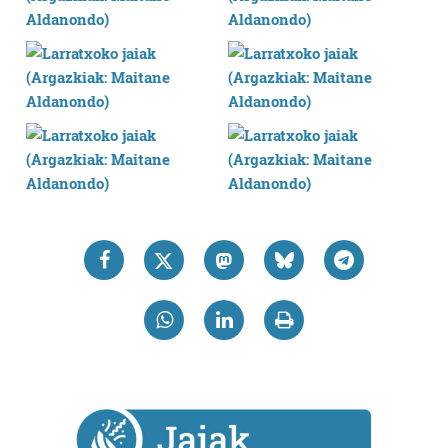
teknologia erabiliz, cookieak adibidez, iragarki eta eduki
pertsonalizatuak eskaintzeko, iragarkiak eta edukia
neurtzeko, jendeari buruzko informazioa biltzeko eta
produktuak garatzeko. Zure datuak nork eta zertarako
erabiltzen dituen hauta dezakezu.
Bazkide batzuek ez dizute baimenik eskatzen, eta beren
interes komertzial legitimoetan babesten dira. Ikusi gure
bazkideen zerrenda, beren ustez zein helburutarako
duten interes legitimoa eta horren aurka nola egin
dezakezun ikusteko.
Lortu zure datu pertsonalak prozesatzeko moduari
buruzko informazio gehiago eta ezarri zure lehentasunak
datuen atalean. Edozein unetan alda edo ken dezakezu
zure baimena Cookieen adierazpenean.
Webgune honek cookie propioak eta hirugarrenen cookie-
fitxategiak erabiltzen ditu. Zure esperientzia eta