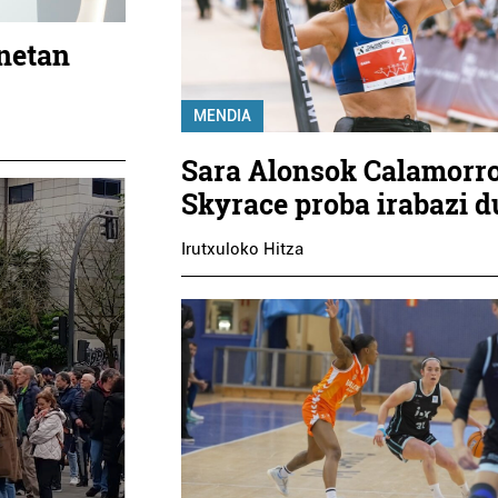
onetan
MENDIA
Sara Alonsok Calamorr
Skyrace proba irabazi d
Irutxuloko Hitza