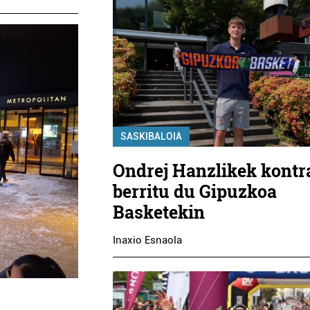
SASKIBALOIA
Ondrej Hanzlikek kontr
berritu du Gipuzkoa
Basketekin
Inaxio Esnaola