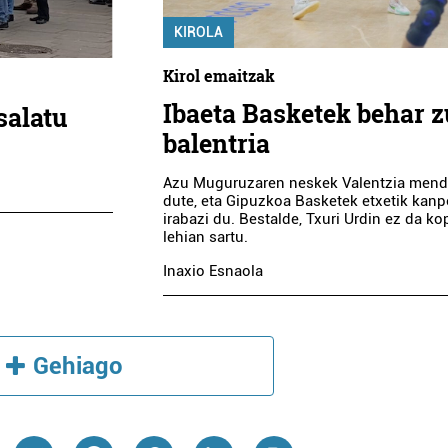
KIROLA
Kirol emaitzak
Ibaeta Basketek behar 
salatu
balentria
Azu Muguruzaren neskek Valentzia mend
dute, eta Gipuzkoa Basketek etxetik kan
irabazi du. Bestalde, Txuri Urdin ez da k
lehian sartu.
Inaxio Esnaola
Gehiago