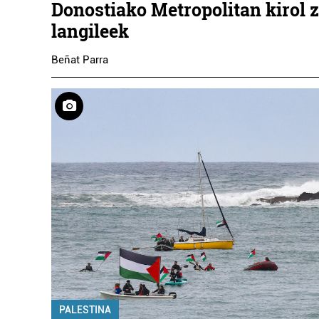
Donostiako Metropolitan kirol 
langileek
Beñat Parra
PALESTINA