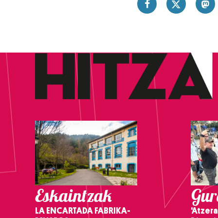
Eskaintzak
Gure
LA ENCARTADA FABRIKA-
'Atzera