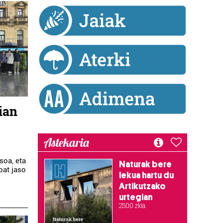
ian
Astekaria
soa, eta
Naturak bere
bat jaso
lekua hartu du
Artikutzako
urtegian
2.500 zkia.