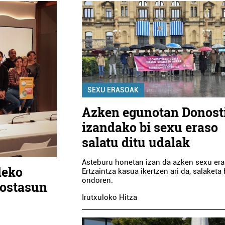
SEXU ERASOAK
Azken egunotan Donost
izandako bi sexu eraso
salatu ditu udalak
Asteburu honetan izan da azken sexu era
deko
Ertzaintza kasua ikertzen ari da, salaketa 
ondoren.
dostasun
Irutxuloko Hitza