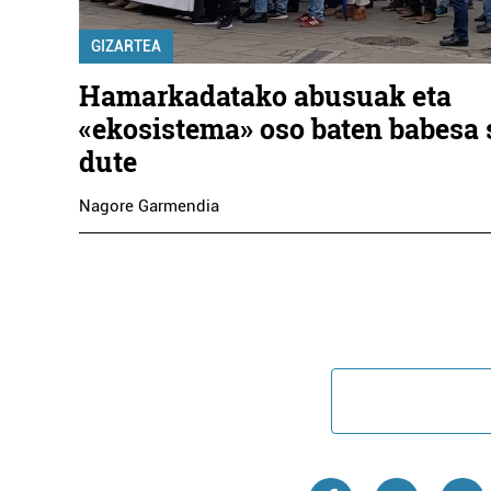
GIZARTEA
Hamarkadatako abusuak eta
«ekosistema» oso baten babesa 
dute
Nagore Garmendia