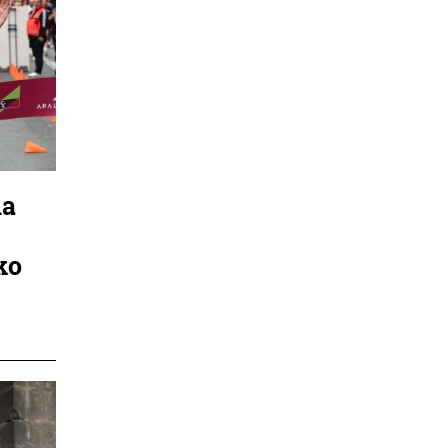
na
ko