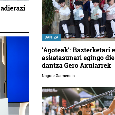
 adierazi
DANTZA
‘Agoteak’: Bazterketari 
askatasunari egingo die
dantza Gero Axularrek
Nagore Garmendia