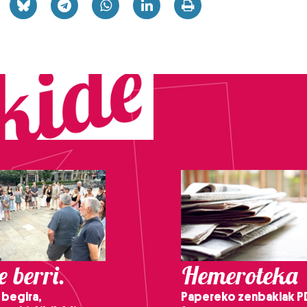
 berri.
Hemeroteka
 begira,
Papereko zenbakiak P