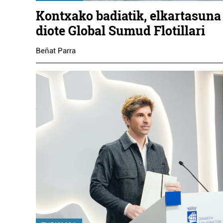
Kontxako badiatik, elkartasuna
diote Global Sumud Flotillari
Beñat Parra