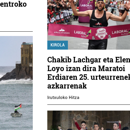
zentroko
KIROLA
Chakib Lachgar eta Ele
Loyo izan dira Maratoi
Erdiaren 25. urteurrene
azkarrenak
Irutxuloko Hitza