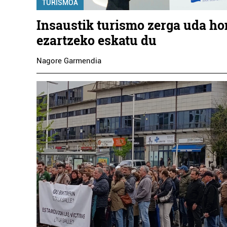
TURISMOA
Insaustik turismo zerga uda h
ezartzeko eskatu du
Nagore Garmendia