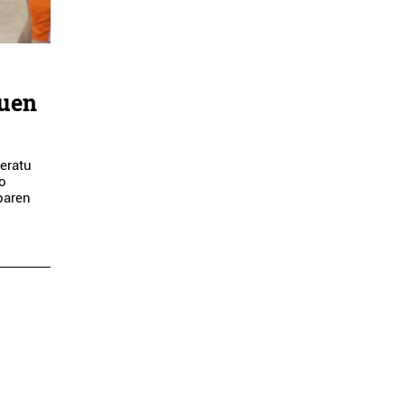
zuen
eratu
po
oparen