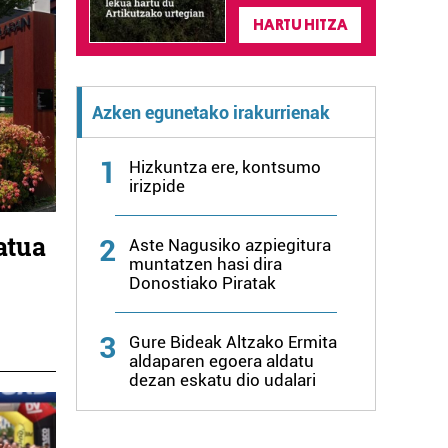
HARTU HITZA
Azken egunetako irakurrienak
1
Hizkuntza ere, kontsumo
irizpide
atua
2
Aste Nagusiko azpiegitura
muntatzen hasi dira
Donostiako Piratak
3
Gure Bideak Altzako Ermita
aldaparen egoera aldatu
dezan eskatu dio udalari