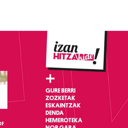
+
GURE BERRI
ZOZKETAK
ESKAINTZAK
DENDA
HEMEROTEKA
DF
NOR GARA