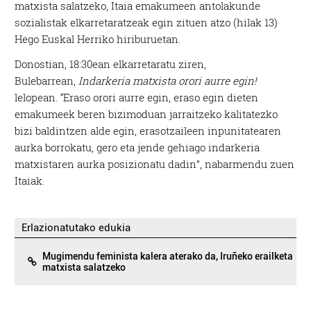
matxista salatzeko, Itaia emakumeen antolakunde
sozialistak elkarretaratzeak egin zituen atzo (hilak 13)
Hego Euskal Herriko hiriburuetan.
Donostian, 18:30ean elkarretaratu ziren,
Bulebarrean,
Indarkeria matxista orori aurre egin!
lelopean. “Eraso orori aurre egin, eraso egin dieten
emakumeek beren bizimoduan jarraitzeko kalitatezko
bizi baldintzen alde egin, erasotzaileen inpunitatearen
aurka borrokatu, gero eta jende gehiago indarkeria
matxistaren aurka posizionatu dadin”, nabarmendu zuen
Itaiak.
Erlazionatutako edukia
Mugimendu feminista kalera aterako da, Iruñeko erailketa
matxista salatzeko