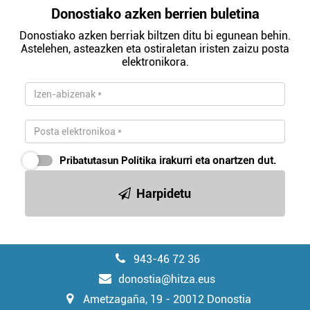
Donostiako azken berrien buletina
Donostiako azken berriak biltzen ditu bi egunean behin.
Astelehen, asteazken eta ostiraletan iristen zaizu posta
elektronikora.
Pribatutasun Politika
irakurri eta onartzen dut.
Harpidetu
943-46 72 36
donostia@hitza.eus
Ametzagaña, 19 - 20012 Donostia