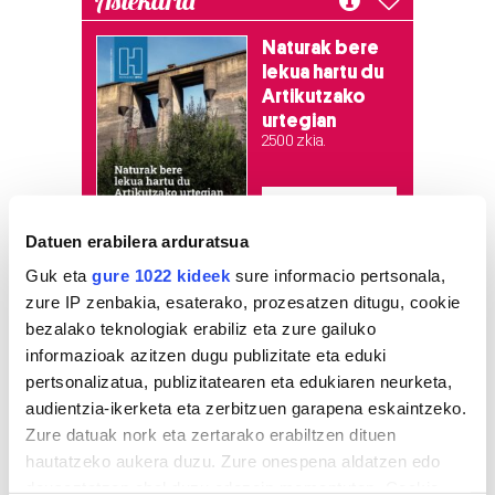
Naturak bere
lekua hartu du
Artikutzako
urtegian
2.500 zkia.
HARTU HITZA
Datuen erabilera arduratsua
Guk eta
gure 1022 kideek
sure informacio pertsonala,
Azken egunetako irakurrienak
zure IP zenbakia, esaterako, prozesatzen ditugu, cookie
bezalako teknologiak erabiliz eta zure gailuko
1
Hizkuntza ere, kontsumo
informazioak azitzen dugu publizitate eta eduki
irizpide
pertsonalizatua, publizitatearen eta edukiaren neurketa,
audientzia-ikerketa eta zerbitzuen garapena eskaintzeko.
Zure datuak nork eta zertarako erabiltzen dituen
2
Aste Nagusiko azpiegitura
hautatzeko aukera duzu. Zure onespena aldatzen edo
muntatzen hasi dira
Donostiako Piratak
deuseztatzen ahal duzu edozein momentutan, Cookie