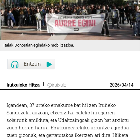
Itaiak Donostian egindako mobilizazioa.
Irutxuloko Hitza
@irutxulo
2026
/
04
/
14
Igandean, 37 urteko emakume bat hil zen Iruñeko
Sanduzelai auzoan, etxebizitza bateko hirugarren
solairutik amilduta, eta Udaltzaingoak gizon bat atxilotu
zuen horren harira. Emakumearekiko urruntze agindua
zuen gizonak, eta gertatutakoa ikertzen ari dira. Hilketa