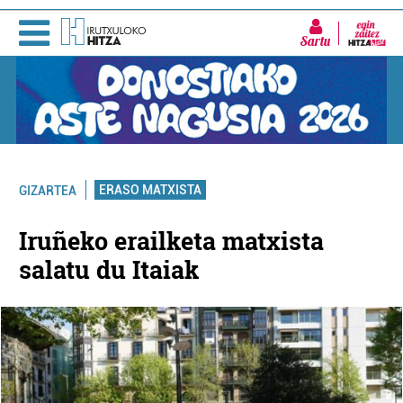
Sartu
ERASO MATXISTA
GIZARTEA
Iruñeko erailketa matxista
salatu du Itaiak