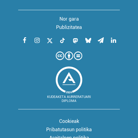
Nor gara
Publizitatea
KUDEAKETA AURRERATUARI
DIPLOMA
Cookieak
Pribatutasun politika
Argitalpen politika