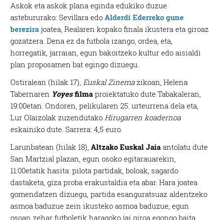
Askok eta askok plana eginda edukiko duzue
astebururako: Sevillara edo
Alderdi Ederreko gune
berezira
joatea, Realaren kopako finala ikustera eta giroaz
gozatzera. Dena ez da futbola izango, ordea, eta,
horregatik, jarraian, egun bakoitzeko kultur edo aisialdi
plan proposamen bat egingo dizuegu.
Ostiralean (hilak 17),
Euskal Zinema
zikoan, Helena
Tabernaren
Yoyes
filma
proiektatuko dute Tabakaleran,
19:00etan. Ondoren, pelikularen 25. urteurrena dela eta,
Lur Olaizolak zuzendutako
Hirugarren koadernoa
eskainiko dute
. Sarrera: 4,5 euro.
Larunbatean (hilak 18),
Altzako Euskal Jaia
antolatu dute
San Martzial plazan, egun osoko egitarauarekin,
11:00etatik hasita: pilota partidak, boloak, sagardo
dastaketa, giza proba erakustaldia eta abar. Hara joatea
gomendatzen dizuegu, partida esanguratsuaz aldentzeko
asmoa baduzue zein ikusteko asmoa baduzue, egun
osoan zehar futboletik haragoko jai giroa egongo baita,