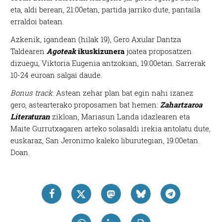
eta, aldi berean, 21:00etan, partida jarriko dute, pantaila
erraldoi batean.
Azkenik, igandean (hilak 19),
Gero Axular Dantza
Taldearen
Agoteak
ikuskizunera
joatea proposatzen
dizuegu, Viktoria Eugenia antzokian, 19:00etan
. Sarrerak
10-24 euroan salgai daude.
Bonus track
. Astean zehar plan bat egin nahi izanez
gero, astearterako proposamen bat hemen:
Zahartzaroa
Literaturan
zikloan, Mariasun Landa idazlearen eta
Maite Gurrutxagaren arteko solasaldi irekia antolatu dute,
euskaraz, San Jeronimo kaleko liburutegian, 19:00etan.
Doan.