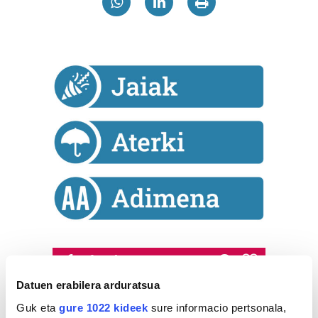
Astekaria
Datuen erabilera arduratsua
Naturak bere
lekua hartu du
Guk eta
gure 1022 kideek
sure informacio pertsonala,