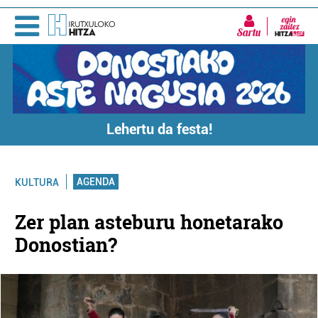
Sartu
Lehertu da festa!
AGENDA
KULTURA
Zer plan asteburu honetarako
Donostian?