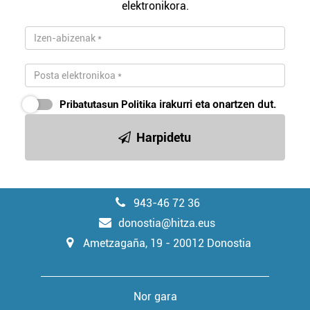
elektronikora.
Pribatutasun Politika
irakurri eta onartzen dut.
Harpidetu
943-46 72 36
donostia@hitza.eus
Ametzagaña, 19 - 20012 Donostia
Nor gara