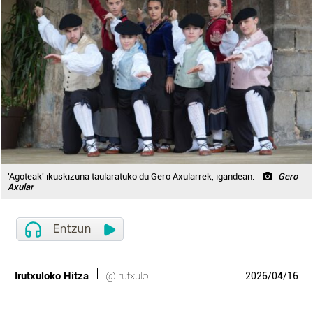
'Agoteak' ikuskizuna taularatuko du Gero Axularrek, igandean.
Gero
Axular
Irutxuloko Hitza
@irutxulo
2026
/
04
/
16