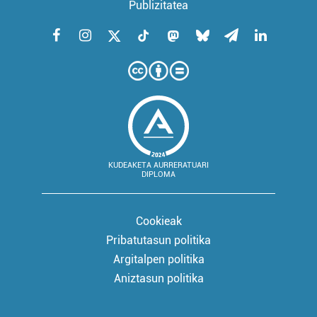
Publizitatea
KUDEAKETA AURRERATUARI
DIPLOMA
Cookieak
Pribatutasun politika
Argitalpen politika
Aniztasun politika