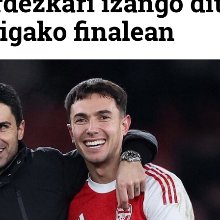
rdezkari izango di
igako finalean