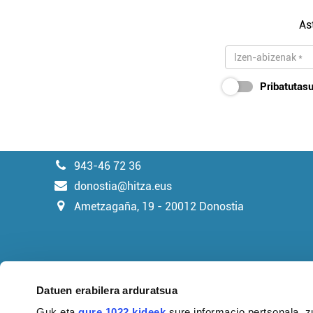
As
Pribatutasu
943-46 72 36
donostia@hitza.eus
Ametzagaña, 19 - 20012 Donostia
Datuen erabilera arduratsua
Guk eta
gure 1022 kideek
sure informacio pertsonala, z