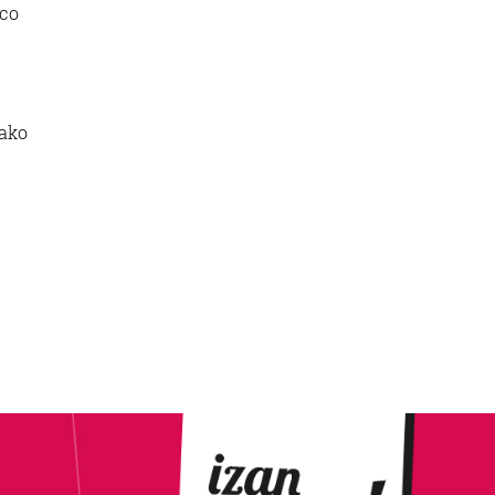
ico
nako