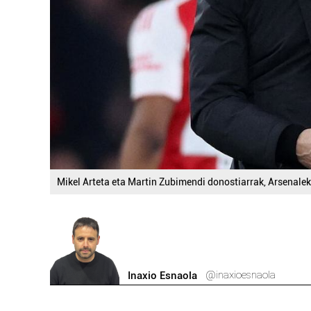
Mikel Arteta eta Martin Zubimendi donostiarrak, Arsenalek
@inaxioesnaola
Inaxio Esnaola