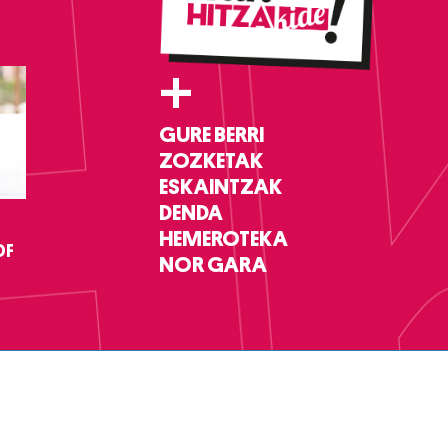
+
GURE BERRI
ZOZKETAK
ESKAINTZAK
DENDA
HEMEROTEKA
DF
NOR GARA