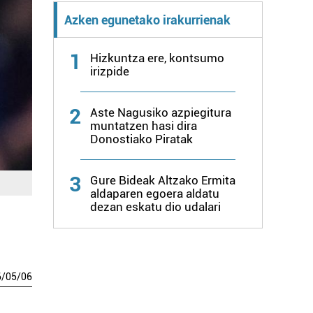
Azken egunetako irakurrienak
1
Hizkuntza ere, kontsumo
irizpide
2
Aste Nagusiko azpiegitura
muntatzen hasi dira
Donostiako Piratak
3
Gure Bideak Altzako Ermita
aldaparen egoera aldatu
dezan eskatu dio udalari
6
/
05
/
06