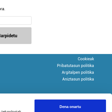
ra.
arpidetu
Cookieak
Pribatutasun politika
Argitalpen politika
Aniztasun politika
Dena onartu
 teknologiak