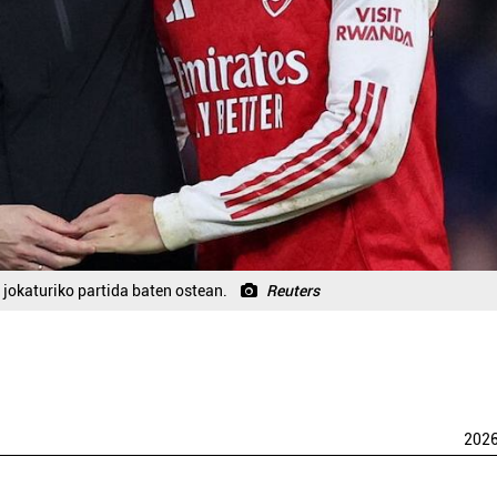
 jokaturiko partida baten ostean.
Reuters
202