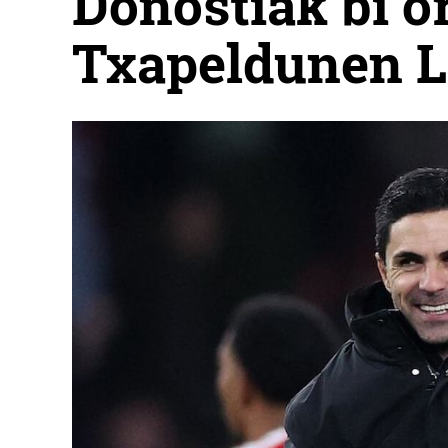
Donostiak bi o
Txapeldunen L