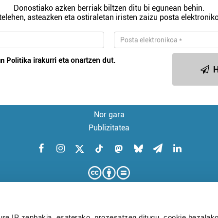
Donostiako azken berriak biltzen ditu bi egunean behin.
telehen, asteazken eta ostiraletan iristen zaizu posta elektroniko
n Politika
irakurri eta onartzen dut.
H
Nor gara
Publizitatea
ure IP zenbakia, esaterako, prozesatzen ditugu, cookie bezalako