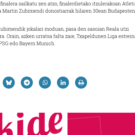
nalera sailkatu zen atzo, finalerdietako itzulerakoan Atlet
ta Martin Zubimendi donostiarrak hilaren 30ean Budapesten
a Zubimendik jokalari moduan, pasa den sasoian Reala utzi
ra. Orain, azken urratsa falta zaie, Txapeldunen Liga estrei
a: PSG edo Bayern Munich.