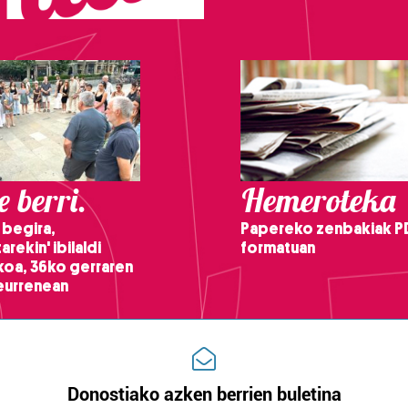
 berri.
Hemeroteka
 begira,
Papereko zenbakiak P
arekin' ibilaldi
formatuan
ikoa, 36ko gerraren
teurrenean
Donostiako azken berrien buletina