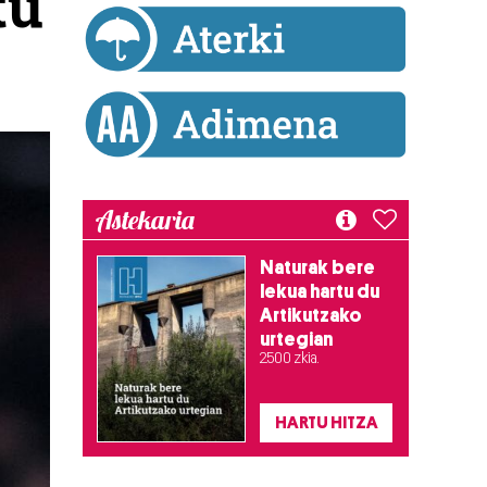
tu
Astekaria
Naturak bere
lekua hartu du
Artikutzako
urtegian
2.500 zkia.
HARTU HITZA