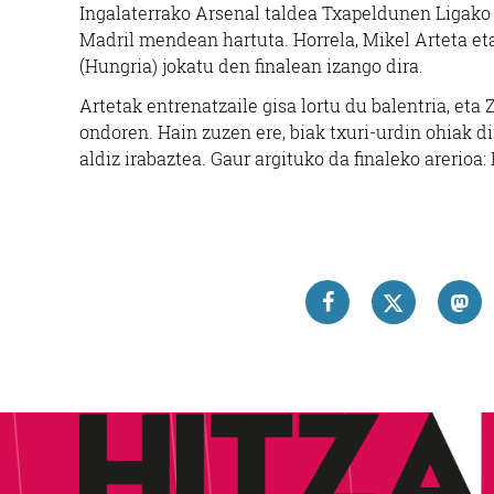
Ingalaterrako Arsenal taldea Txapeldunen Ligako fi
Madril mendean hartuta. Horrela, Mikel Arteta e
(Hungria) jokatu den finalean izango dira.
Artetak entrenatzaile gisa lortu du balentria, et
ondoren. Hain zuzen ere, biak txuri-urdin ohiak di
aldiz irabaztea. Gaur argituko da finaleko arerio