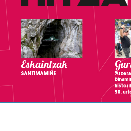
Eskaintzak
Gure
SANTIMAMIÑE
'Atzera
Dinamit
histor
90. ur