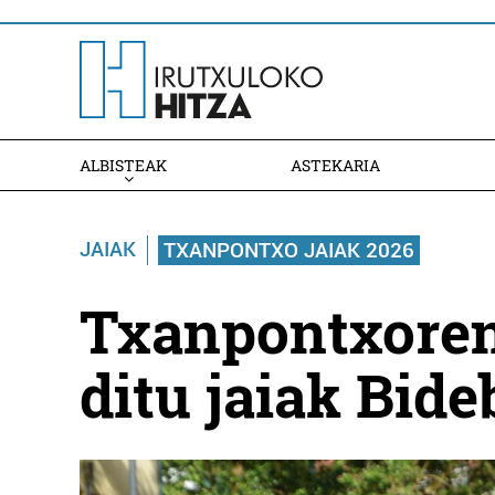
ALBISTEAK
ASTEKARIA
JAIAK
TXANPONTXO JAIAK 2026
Txanpontxoren 
ditu jaiak Bide