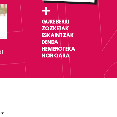
+
GURE BERRI
ZOZKETAK
ESKAINTZAK
DENDA
HEMEROTEKA
DF
NOR GARA
ra.