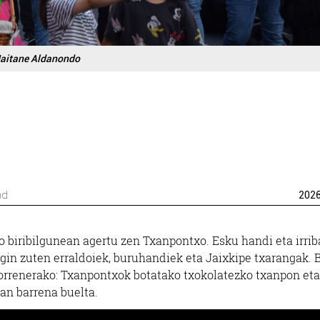
aitane Aldanondo
nd
202
 biribilgunean agertu zen Txanpontxo. Esku handi eta irrib
gin zuten erraldoiek, buruhandiek eta Jaixkipe txarangak. 
torrenerako: Txanpontxok botatako txokolatezko txanpon eta
oan barrena buelta.