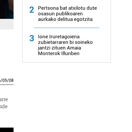
2
Pertsona bat atxilotu dute
osasun publikoaren
aurkako delitua egotzita
3
Ione Iruretagoiena
zubietarraren bi soineko
jantzi zituen Amaia
Monterok Illunben
6
/
05
/
08
arre
Bide