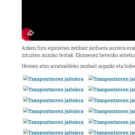
Azken hiru egunetan zenbait jarduera aurrera era
zituzten auzoko festak. Ekimenez beteriko astebur
Hemen atzo arratsaldeko zenbait argazki eta bide