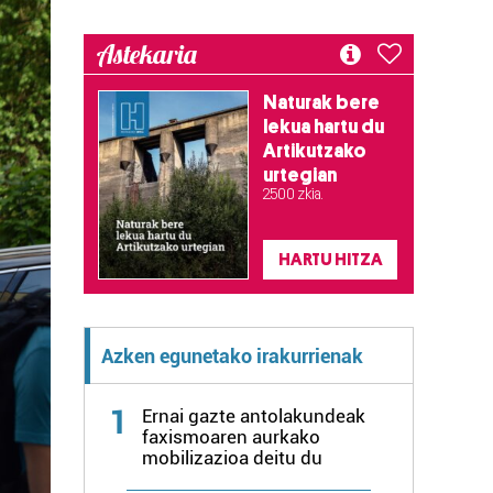
Astekaria
Naturak bere
lekua hartu du
Artikutzako
urtegian
2.500 zkia.
HARTU HITZA
Azken egunetako irakurrienak
1
Ernai gazte antolakundeak
faxismoaren aurkako
mobilizazioa deitu du