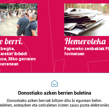
 berri.
Hemeroteka
 begira,
Papereko zenbakiak P
arekin' ibilaldi
formatuan
ikoa, 36ko gerraren
teurrenean
Donostiako azken berrien buletina
Donostiako azken berriak biltzen ditu bi egunean behin.
telehen, asteazken eta ostiraletan iristen zaizu posta elektroniko