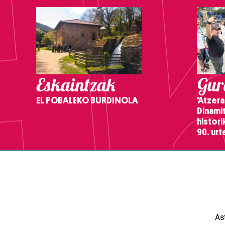
Eskaintzak
Gure
EL POBALEKO BURDINOLA
'Atzera
Dinamit
histor
90. ur
As