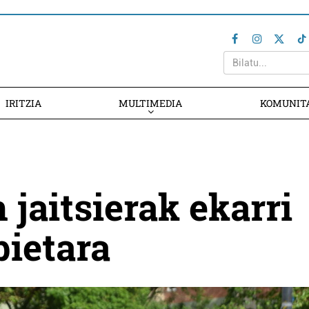
IRITZIA
MULTIMEDIA
KOMUNIT
jaitsierak ekarri
bietara