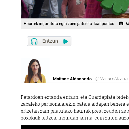
Haurrek ingurututa egin zuen jaitsiera Txanpontxo.
M
@MaitaneAldano
Maitane Aldanondo
Petardoen eztanda entzun, eta Guardaplata bideko
zabaleko pertsonaiarekin batera aldapan behera e
ertzetan zain pilatutako haurrak prest zeuden ze
goxokiak biltzea. Inguruan jarrita, egin zuten auz