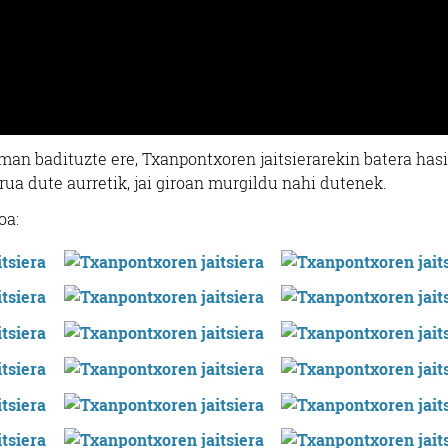
man badituzte ere, Txanpontxoren jaitsierarekin batera hasi
ua dute aurretik, jai giroan murgildu nahi dutenek.
oa: