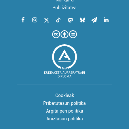
Publizitatea
KUDEAKETA AURRERATUARI
DIPLOMA
Cookieak
Pribatutasun politika
Argitalpen politika
Aniztasun politika