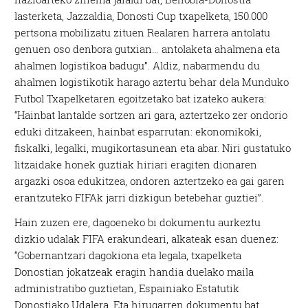
lasterketa, Jazzaldia, Donosti Cup txapelketa, 150.000
pertsona mobilizatu zituen Realaren harrera antolatu
genuen oso denbora gutxian… antolaketa ahalmena eta
ahalmen logistikoa badugu”. Aldiz, nabarmendu du
ahalmen logistikotik harago aztertu behar dela Munduko
Futbol Txapelketaren egoitzetako bat izateko aukera:
“Hainbat lantalde sortzen ari gara, aztertzeko zer ondorio
eduki ditzakeen, hainbat esparrutan: ekonomikoki,
fiskalki, legalki, mugikortasunean eta abar. Niri gustatuko
litzaidake honek guztiak hiriari eragiten dionaren
argazki osoa edukitzea, ondoren aztertzeko ea gai garen
erantzuteko FIFAk jarri dizkigun betebehar guztiei”.
Hain zuzen ere, dagoeneko bi dokumentu aurkeztu
dizkio udalak FIFA erakundeari, alkateak esan duenez:
“Gobernantzari dagokiona eta legala, txapelketa
Donostian jokatzeak eragin handia duelako maila
administratibo guztietan, Espainiako Estatutik
Donostiako Udalera. Eta hirugarren dokumentu bat