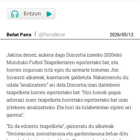
Beñat Parra
@ParraBenat
2026
/
05
/
12
Jakina denez, aukera dago Donostia izateko 2030eko
Munduko Futbol Txapelketaren egoitzetako bat, eta
horren inguruan hitz egin du astearte honetan Jon
Insausti alkateak, kazetariek galdetuta. Nabarmendu du
udala “analizatzen” ari dela Donostia izan daitekeen
txapelketa horren egoitzetako bat: “Hiri honek gogoa
adierazi zuen txapelketa horretako egoitzetako bat izan
zitekeen analizatzeko. Eta hori da hilabeteotan egiten ari
garena”.
“Ez da edozein txapelketa”, gaineratu du alkateak:
“Seriotasuna, zorroztasuna eta gardentasuna behar ditu