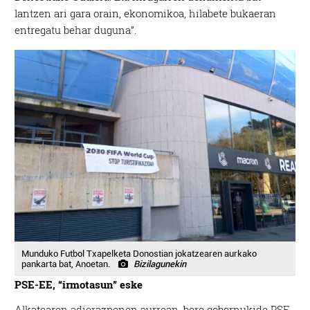
lantzen ari gara orain, ekonomikoa, hilabete bukaeran
entregatu behar duguna”.
Munduko Futbol Txapelketa Donostian jokatzearen aurkako
pankarta bat, Anoetan.
Bizilagunekin
PSE-EE, “irmotasun” eske
Alkatearen adierazpenen aurrean, bere gobernukide PSE-