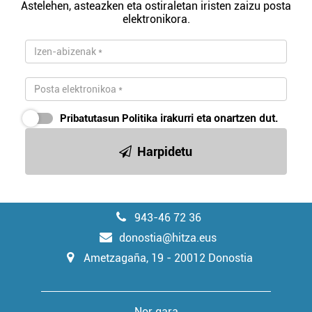
Astelehen, asteazken eta ostiraletan iristen zaizu posta
elektronikora.
Pribatutasun Politika
irakurri eta onartzen dut.
Harpidetu
943-46 72 36
donostia@hitza.eus
Ametzagaña, 19 - 20012 Donostia
Nor gara