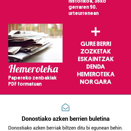
historikoa, 36ko
gerraren 90.
urteurrenean
+
GURE BERRI
ZOZKETAK
ESKAINTZAK
Hemeroteka
DENDA
HEMEROTEKA
Papereko zenbakiak
NOR GARA
PDF formatuan
Donostiako azken berrien buletina
Donostiako azken berriak biltzen ditu bi egunean behin.