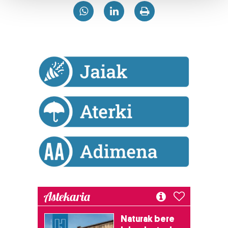
Guk eta gure bazkideek zure datu pertsonalak
prozesatzen ditugu, zure IP zenbakia, besteak beste,
teknologia erabiliz, cookieak adibidez, iragarki eta eduki
pertsonalizatuak eskaintzeko, iragarkiak eta edukia
neurtzeko, jendeari buruzko informazioa biltzeko eta
produktuak garatzeko. Zure datuak nork eta zertarako
erabiltzen dituen hauta dezakezu.
Bazkide batzuek ez dizute baimenik eskatzen, eta beren
interes komertzial legitimoetan babesten dira. Ikusi gure
bazkideen zerrenda, beren ustez zein helburutarako
duten interes legitimoa eta horren aurka nola egin
dezakezun ikusteko.
Lortu zure datu pertsonalak prozesatzeko moduari
Astekaria
buruzko informazio gehiago eta ezarri zure lehentasunak
datuen atalean. Edozein unetan alda edo ken dezakezu
Naturak bere
zure baimena Cookieen adierazpenean.