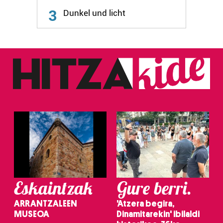
3
Dunkel und licht
Eskaintzak
Gure berri.
ARRANTZALEEN
'Atzera begira,
MUSEOA
Dinamitarekin' ibilaldi