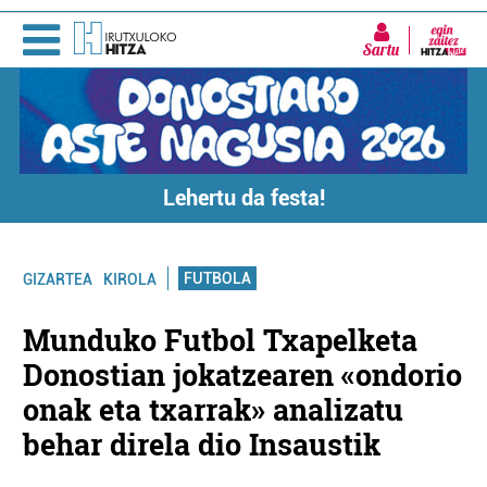
Sartu
Lehertu da festa!
FUTBOLA
GIZARTEA
KIROLA
Munduko Futbol Txapelketa
Donostian jokatzearen «ondorio
onak eta txarrak» analizatu
behar direla dio Insaustik