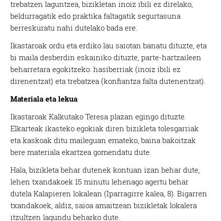
trebatzen laguntzea, bizikletan inoiz ibili ez direlako,
beldurragatik edo praktika faltagatik segurtasuna
berreskuratu nahi dutelako bada ere.
Ikastaroak ordu eta erdiko lau saiotan banatu dituzte, eta
bi maila desberdin eskainiko dituzte, parte-hartzaileen
beharretara egokitzeko: hasiberriak (inoiz ibili ez
direnentzat) eta trebatzea (konfiantza falta dutenentzat).
Materiala eta lekua
Ikastaroak Kalkutako Teresa plazan egingo dituzte.
Elkarteak ikasteko egokiak diren bizikleta tolesgarriak
eta kaskoak ditu maileguan emateko, baina bakoitzak
bere materiala ekartzea gomendatu dute.
Hala, bizikleta behar dutenek kontuan izan behar dute,
lehen txandakoek 15 minutu lehenago agertu behar
dutela Kalapieren lokalean (Iparragirre kalea, 8). Bigarren
txandakoek, aldiz, saioa amaitzean bizikletak lokalera
itzultzen lagundu beharko dute.