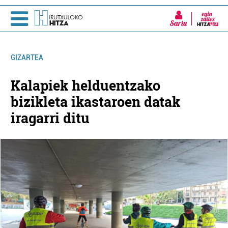
Sartu
GIZARTEA
Kalapiek helduentzako
bizikleta ikastaroen datak
iragarri ditu