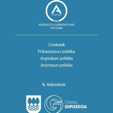
KUDEAKETA AURRERATUARI
DIPLOMA
Cookieak
Pribatutasun politika
Argitalpen politika
Aniztasun politika
Babesleak: