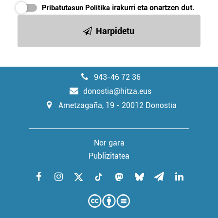
Pribatutasun Politika
irakurri eta onartzen dut.
Harpidetu
943-46 72 36
donostia@hitza.eus
Ametzagaña, 19 - 20012 Donostia
Nor gara
Publizitatea