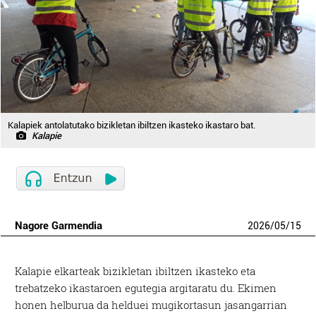
Kalapiek antolatutako bizikletan ibiltzen ikasteko ikastaro bat.
Kalapie
Nagore Garmendia
2026
/
05
/
15
Kalapie elkarteak bizikletan ibiltzen ikasteko eta
trebatzeko ikastaroen egutegia argitaratu du. Ekimen
honen helburua da helduei mugikortasun jasangarrian