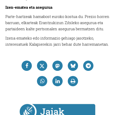
Izen-ematea eta asegurua
Parte-hartzeak hamabost euroko kostua du. Prezio horren
barruan, elkarteak Erantzukizun Zibileko asegurua eta
partaideen kalte pertsonalen asegurua bermatzen ditu.
Izena emateko edo informazio gehiago jasotzeko,
interesatuek Kalapierekin jarri behar dute harremanetan.