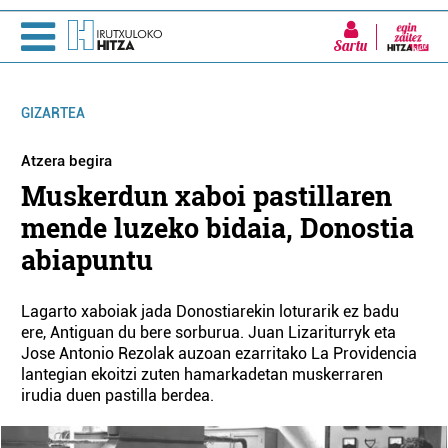
Sartu
GIZARTEA
Atzera begira
Muskerdun xaboi pastillaren
mende luzeko bidaia, Donostia
abiapuntu
Lagarto xaboiak jada Donostiarekin loturarik ez badu
ere, Antiguan du bere sorburua. Juan Lizariturryk eta
Jose Antonio Rezolak auzoan ezarritako La Providencia
lantegian ekoitzi zuten hamarkadetan muskerraren
irudia duen pastilla berdea.