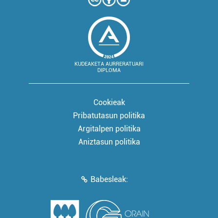
KUDEAKETA AURRERATUARI
DIPLOMA
Cookieak
Pribatutasun politika
Argitalpen politika
Aniztasun politika
Babesleak: