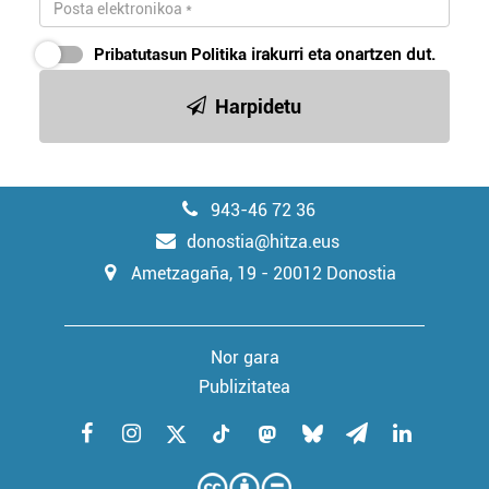
Pribatutasun Politika
irakurri eta onartzen dut.
Harpidetu
943-46 72 36
donostia@hitza.eus
Ametzagaña, 19 - 20012 Donostia
Nor gara
Publizitatea