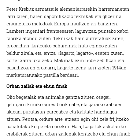
Peter Krebitz asmatzaile alemaniarrarekin harremanetan
jarri ziren, haren saponifikazio teknikak eta glizerina
eraunzteko metodoak Europa iraultzen ari baitziren.
Lambert ingeniari frantsesaren laguntzaz, puntako xaboi
fabrika atondu zuten. Teknikak hain aurreratuak ziren,
probaldian, lantegiko beharginak huts egingo zuten
beldur zirela, eta, antza, «
lagarto, lagarto
», esaten zuten,
zorte txarra uxatzeko. Makinak ezin hobe zebiltzan eta
pasadizoaren oroigarri, Lagarto izena jarri zioten 1914an
merkaturatutako pastilla berdeari.
Orban zailak eta ehun finak
Olio begetalak eta animalia gantza zituen osagai,
gehigarri kimiko agresiborik gabe; eta garaiko xaboien
aldean, purutasun paregabea eta kalitate handiagoa
zituen. Pentsa, ordura arte, etxean egin ohi zela
frijitzeko
baliatutako koipe eta olioekin.
Hala, Lagartok askotariko
erabilerak zituen: orban zailenak kentzeko eta ehun finak