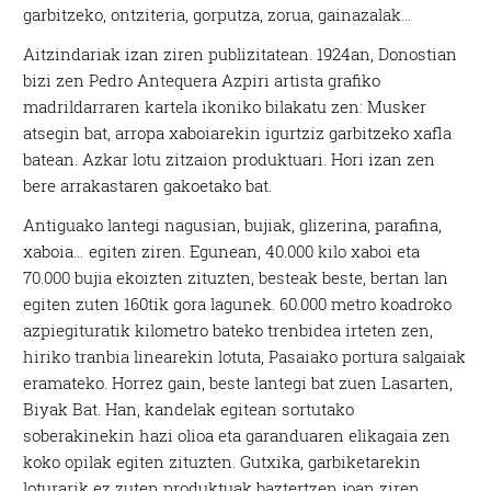
garbitzeko, ontziteria, gorputza, zorua, gainazalak…
Aitzindariak izan ziren publizitatean. 1924an, Donostian
bizi zen Pedro Antequera Azpiri artista grafiko
madrildarraren kartela ikoniko bilakatu zen: Musker
atsegin bat, arropa xaboiarekin igurtziz garbitzeko xafla
batean. Azkar lotu zitzaion produktuari. Hori izan zen
bere arrakastaren gakoetako bat.
Antiguako lantegi nagusian, bujiak, glizerina, parafina,
xaboia… egiten ziren. Egunean, 40.000 kilo xaboi eta
70.000 bujia ekoizten zituzten, besteak beste, bertan lan
egiten zuten 160tik gora lagunek. 60.000 metro koadroko
azpiegituratik kilometro bateko trenbidea irteten zen,
hiriko tranbia linearekin lotuta, Pasaiako portura salgaiak
eramateko. Horrez gain, beste lantegi bat zuen Lasarten,
Biyak Bat. Han, kandelak egitean sortutako
soberakinekin hazi olioa eta garanduaren elikagaia zen
koko opilak egiten zituzten. Gutxika, garbiketarekin
loturarik ez zuten produktuak baztertzen joan ziren.