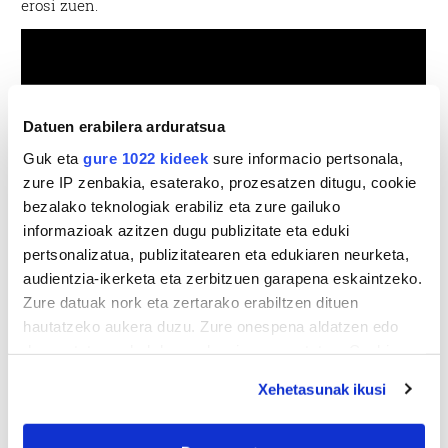
erosi zuen.
Datuen erabilera arduratsua
Guk eta
gure 1022 kideek
sure informacio pertsonala,
zure IP zenbakia, esaterako, prozesatzen ditugu, cookie
bezalako teknologiak erabiliz eta zure gailuko
informazioak azitzen dugu publizitate eta eduki
pertsonalizatua, publizitatearen eta edukiaren neurketa,
audientzia-ikerketa eta zerbitzuen garapena eskaintzeko.
Zure datuak nork eta zertarako erabiltzen dituen
hautatzeko aukera duzu. Zure onespena aldatzen edo
deuseztatzen ahal duzu edozein momentutan, Cookie
deklaraziotik edo Privacy triggerean klikatuz.
Xehetasunak ikusi
If you allow, we would also like to: