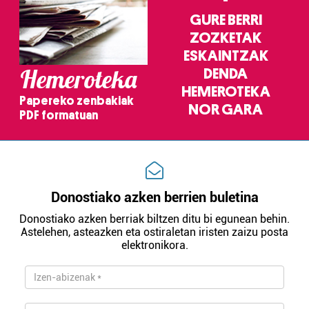
GURE BERRI
ZOZKETAK
ESKAINTZAK
Hemeroteka
DENDA
HEMEROTEKA
Papereko zenbakiak
NOR GARA
PDF formatuan
Donostiako azken berrien buletina
Donostiako azken berriak biltzen ditu bi egunean behin.
Astelehen, asteazken eta ostiraletan iristen zaizu posta
elektronikora.