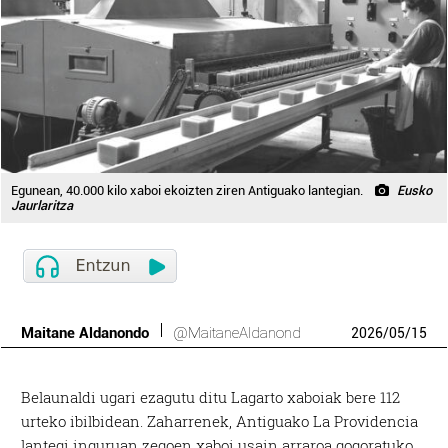
Egunean, 40.000 kilo xaboi ekoizten ziren Antiguako lantegian.
Eusko
Jaurlaritza
Maitane Aldanondo
@MaitaneAldanond
2026
/
05
/
15
B
elaunaldi ugari ezagutu ditu Lagarto xaboiak bere 112
urteko ibilbidean. Zaharrenek, Antiguako La Providencia
lantegi inguruan zegoen xaboi usain arraroa gogoratuko