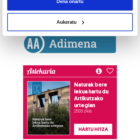
Collect information about your geographical
Dena onartu
location which can be accurate to within several
meters
Aukeratu
Identify your device by actively scanning it for
specific characteristics (fingerprinting)
Find out more about how your personal data is processed
and set your preferences in the
details section
.
Guk eta gure bazkideek zure datu pertsonalak
Astekaria
prozesatzen ditugu, zure IP zenbakia, besteak beste,
teknologia erabiliz, cookieak adibidez, iragarki eta eduki
pertsonalizatuak eskaintzeko, iragarkiak eta edukia
Naturak bere
lekua hartu du
neurtzeko, jendeari buruzko informazioa biltzeko eta
Artikutzako
produktuak garatzeko. Zure datuak nork eta zertarako
urtegian
erabiltzen dituen hauta dezakezu.
2.500 zkia.
Bazkide batzuek ez dizute baimenik eskatzen, eta beren
interes komertzial legitimoetan babesten dira. Ikusi gure
HARTU HITZA
bazkideen zerrenda, beren ustez zein helburutarako