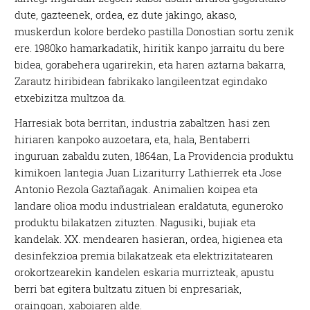
dute, gazteenek, ordea, ez dute jakingo, akaso,
muskerdun kolore berdeko pastilla Donostian sortu zenik
ere. 1980ko hamarkadatik, hiritik kanpo jarraitu du bere
bidea, gorabehera ugarirekin, eta haren aztarna bakarra,
Zarautz hiribidean fabrikako langileentzat egindako
etxebizitza multzoa da.
Harresiak bota berritan, industria zabaltzen hasi zen
hiriaren kanpoko auzoetara, eta, hala, Bentaberri
inguruan zabaldu zuten, 1864an, La Providencia produktu
kimikoen lantegia Juan Lizariturry Lathierrek eta Jose
Antonio Rezola Gaztañagak. Animalien koipea eta
landare olioa modu industrialean eraldatuta, eguneroko
produktu bilakatzen zituzten. Nagusiki, bujiak eta
kandelak. XX. mendearen hasieran, ordea, higienea eta
desinfekzioa premia bilakatzeak eta elektrizitatearen
orokortzearekin kandelen eskaria murrizteak, apustu
berri bat egitera bultzatu zituen bi enpresariak,
oraingoan, xaboiaren alde.