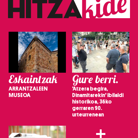
Eskaintzak
Gure berri.
ARRANTZALEEN
'Atzera begira,
MUSEOA
Dinamitarekin' ibilaldi
historikoa, 36ko
gerraren 90.
urteurrenean
+