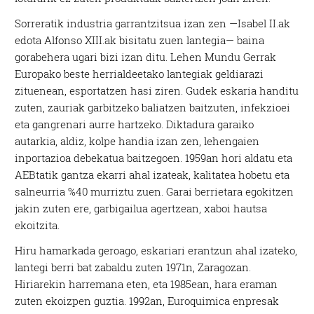
Sorreratik industria garrantzitsua izan zen —Isabel II.ak
edota Alfonso XIII.ak bisitatu zuen lantegia— baina
gorabehera ugari bizi izan ditu. Lehen Mundu Gerrak
Europako beste herrialdeetako lantegiak geldiarazi
zituenean, esportatzen hasi ziren. Gudek eskaria handitu
zuten, zauriak garbitzeko baliatzen baitzuten, infekzioei
eta gangrenari aurre hartzeko. Diktadura garaiko
autarkia, aldiz, kolpe handia izan zen, lehengaien
inportazioa debekatua baitzegoen. 1959an hori aldatu eta
AEBtatik gantza ekarri ahal izateak, kalitatea hobetu eta
salneurria %40 murriztu zuen. Garai berrietara egokitzen
jakin zuten ere, garbigailua agertzean, xaboi hautsa
ekoitzita.
Hiru hamarkada geroago, eskariari erantzun ahal izateko,
lantegi berri bat zabaldu zuten 1971n, Zaragozan.
Hiriarekin harremana eten, eta 1985ean, hara eraman
zuten ekoizpen guztia. 1992an, Euroquimica enpresak