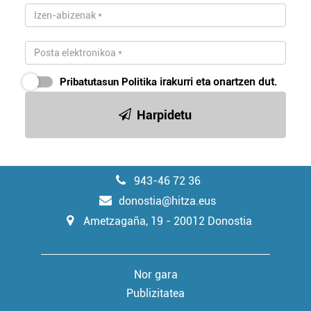
Pribatutasun Politika
irakurri eta onartzen dut.
Harpidetu
943-46 72 36
donostia@hitza.eus
Ametzagaña, 19 - 20012 Donostia
Nor gara
Publizitatea