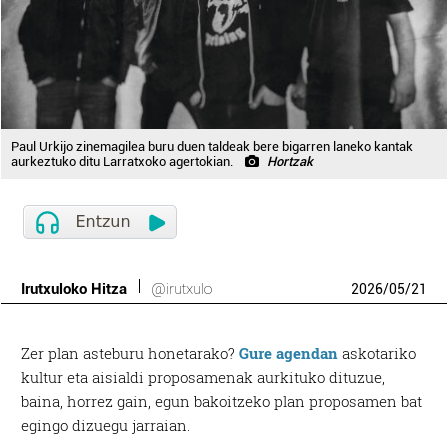
Paul Urkijo zinemagilea buru duen taldeak bere bigarren laneko kantak
aurkeztuko ditu Larratxoko agertokian.
Hortzak
Irutxuloko Hitza
@irutxulo
2026
/
05
/
21
Zer plan asteburu honetarako?
Gure agendan
askotariko
kultur eta aisialdi proposamenak aurkituko dituzue,
baina, horrez gain, egun bakoitzeko plan proposamen bat
egingo dizuegu jarraian.