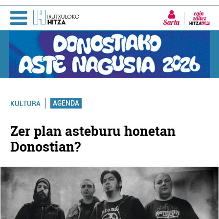
Sartu
AGENDA
KULTURA
Zer plan asteburu honetan
Donostian?