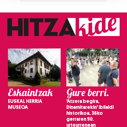
Guk eta gure bazkideek zure datu pertsonalak
prozesatzen ditugu, zure IP zenbakia, besteak beste,
teknologia erabiliz, cookieak adibidez, iragarki eta eduki
pertsonalizatuak eskaintzeko, iragarkiak eta edukia
neurtzeko, jendeari buruzko informazioa biltzeko eta
produktuak garatzeko. Zure datuak nork eta zertarako
erabiltzen dituen hauta dezakezu.
Bazkide batzuek ez dizute baimenik eskatzen, eta beren
interes komertzial legitimoetan babesten dira. Ikusi gure
bazkideen zerrenda, beren ustez zein helburutarako
duten interes legitimoa eta horren aurka nola egin
dezakezun ikusteko.
Eskaintzak
Gure berri.
Lortu zure datu pertsonalak prozesatzeko moduari
EUSKAL HERRIA
'Atzera begira,
buruzko informazio gehiago eta ezarri zure lehentasunak
MUSEOA
Dinamitarekin' ibilaldi
datuen atalean. Edozein unetan alda edo ken dezakezu
historikoa, 36ko
zure baimena Cookieen adierazpenean.
gerraren 90.
urteurrenean