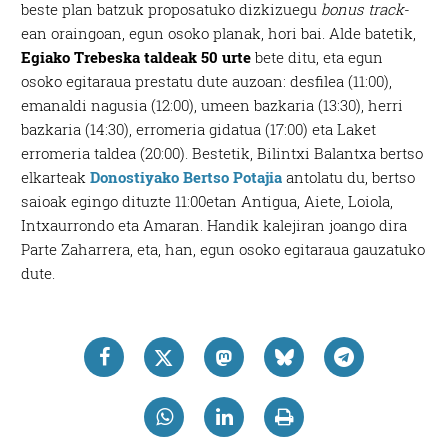
beste plan batzuk proposatuko dizkizuegu
bonus
track
-
ean oraingoan, egun osoko planak, hori bai. Alde batetik,
Egiako Trebeska taldeak 50 urte
bete ditu, eta egun
osoko egitaraua prestatu dute auzoan: desfilea (11:00),
emanaldi nagusia (12:00), umeen bazkaria (13:30), herri
bazkaria (14:30), erromeria gidatua (17:00) eta Laket
erromeria taldea (20:00). Bestetik,
Bilintxi Balantxa bertso
elkarteak
Donostiyako Bertso Potajia
antolatu du, bertso
saioak egingo dituzte 11:00etan Antigua, Aiete, Loiola,
Intxaurrondo eta Amaran. Handik kalejiran joango dira
Parte Zaharrera, eta, han, egun osoko egitaraua gauzatuko
dute.