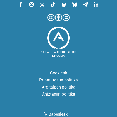
KUDEAKETA AURRERATUARI
DIPLOMA
Cookieak
Pribatutasun politika
Argitalpen politika
Aniztasun politika
Babesleak: