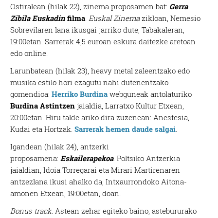
Ostiralean (hilak 22), zinema proposamen bat:
Gerra
Zibila Euskadin
filma
.
Euskal Zinema
zikloan, Nemesio
Sobrevilaren lana ikusgai jarriko dute, Tabakaleran,
19:00etan. Sarrerak 4,5 euroan eskura daitezke aretoan
edo online.
Larunbatean (hilak 23), heavy metal zaleentzako edo
musika estilo hori ezagutu nahi dutenentzako
gomendioa:
Herriko Burdina
webguneak antolaturiko
Burdina Astintzen
jaialdia, Larratxo Kultur Etxean,
20:00etan. Hiru talde ariko dira zuzenean: Anestesia,
Kudai eta Hortzak.
Sarrerak hemen daude salgai
.
Igandean (hilak 24), antzerki
proposamena:
Eskailerapekoa
.
Poltsiko Antzerkia
jaialdian, Idoia Torregarai eta Mirari Martirenaren
antzezlana ikusi ahalko da, Intxaurrondoko Aitona-
amonen Etxean, 19:00etan, doan.
Bonus track
. Astean zehar egiteko baino, astebururako