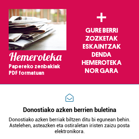
Webgune honek cookie propioak eta hirugarrenen cookie-
+
fitxategiak erabiltzen ditu. Zure esperientzia eta
zerbitzuak hobetzeko asmoz, cookie teknologiaz
baliatzen gara. Ohar hau onartuz gero, teknologia hori
GURE BERRI
erabiltzeko baimen esplizitua ematen diguzu.
Gehiago
ZOZKETAK
irakurri
ESKAINTZAK
Hemeroteka
DENDA
HEMEROTEKA
Papereko zenbakiak
NOR GARA
PDF formatuan
Donostiako azken berrien buletina
Donostiako azken berriak biltzen ditu bi egunean behin.
Astelehen, asteazken eta ostiraletan iristen zaizu posta
elektronikora.