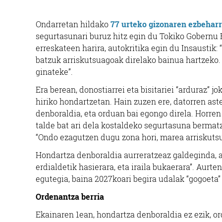
Ondarretan hildako
77 urteko gizonaren ezbehar
segurtasunari buruz hitz egin du Tokiko Gobernu 
erreskateen harira, autokritika egin du Insaustik:
batzuk arriskutsuagoak direlako bainua hartzeko
ginateke”.
Era berean, donostiarrei eta bisitariei “arduraz” j
hiriko hondartzetan. Hain zuzen ere, datorren as
denboraldia, eta orduan bai egongo direla. Horren
talde bat ari dela kostaldeko segurtasuna bermat
“Ondo ezagutzen dugu zona hori, marea arriskutsu
Hondartza denboraldia aurreratzeaz galdeginda, 
erdialdetik hasierara, eta iraila bukaerara”. Aur
egutegia, baina 2027koari begira udalak “gogoeta”
Ordenantza berria
Ekainaren 1ean, hondartza denboraldia ez ezik, or