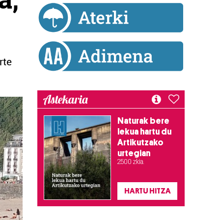
rte
Astekaria
Naturak bere
lekua hartu du
Artikutzako
urtegian
2.500 zkia.
HARTU HITZA