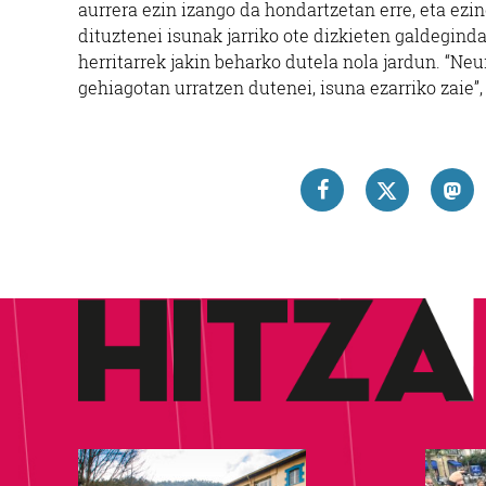
aurrera ezin izango da hondartzetan erre, eta ezi
dituztenei isunak jarriko ote dizkieten galdeginda
herritarrek jakin beharko dutela nola jardun. “Ne
gehiagotan urratzen dutenei, isuna ezarriko zaie”,