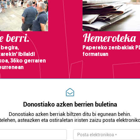
 berri.
Hemeroteka
 begira,
Papereko zenbakiak P
arekin' ibilaldi
formatuan
ikoa, 36ko gerraren
teurrenean
Donostiako azken berrien buletina
Donostiako azken berriak biltzen ditu bi egunean behin.
telehen, asteazken eta ostiraletan iristen zaizu posta elektroniko