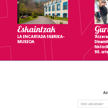
Eskaintzak
Gure
LA ENCARTADA FABRIKA-
'Atzera
MUSEOA
Dinamit
histor
90. ur
As