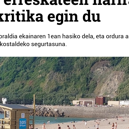
ritika egin du
aldia ekainaren 1ean hasiko dela, eta ordura a
a kostaldeko segurtasuna.