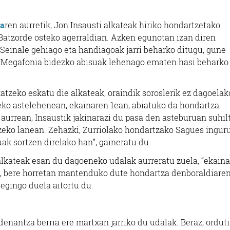
ra
ren aurretik, Jon Insausti alkateak hiriko hondartzetako
Batzorde osteko agerraldian. Azken egunotan izan diren
 “Seinale gehiago eta handiagoak jarri beharko ditugu, gune
. Megafonia bidezko abisuak lehenago ematen hasi beharko
okatzeko eskatu die alkateak, oraindik soroslerik ez dagoelak
teko astelehenean, ekainaren 1ean, abiatuko da hondartza
 aurrean, Insaustik jakinarazi du pasa den asteburuan suhil
zeko lanean. Zehazki, Zurriolako hondartzako Sagues ingur
ak sortzen direlako han”, gaineratu du.
alkateak esan du dagoeneko udalak aurreratu zuela, “ekaina
ten, bere horretan mantenduko dute hondartza denboraldiare
 egingo duela aitortu du.
denantza berria ere martxan jarriko du udalak. Beraz, ordut