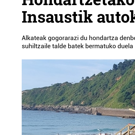
Insaustik autok
Alkateak gogorarazi du hondartza denbor
suhiltzaile talde batek bermatuko duel