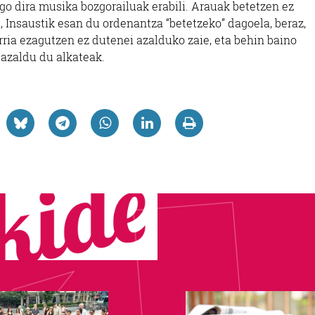
ngo dira musika bozgorailuak erabili. Arauak betetzen ez
, Insaustik esan du ordenantza “betetzeko” dagoela, beraz,
urria ezagutzen ez dutenei azalduko zaie, eta behin baino
 azaldu du alkateak.