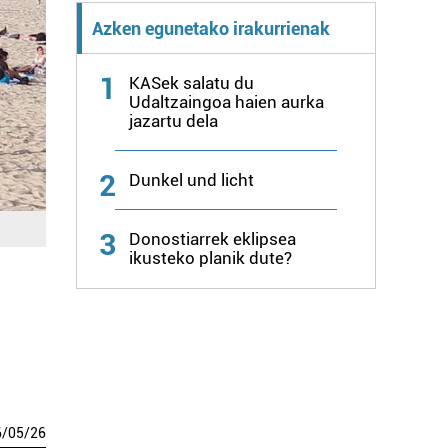
Azken egunetako irakurrienak
1
KASek salatu du
Udaltzaingoa haien aurka
jazartu dela
2
Dunkel und licht
3
Donostiarrek eklipsea
ikusteko planik dute?
6
/
05
/
26