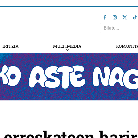
IRITZIA
MULTIMEDIA
KOMUNIT
erreskateen harir