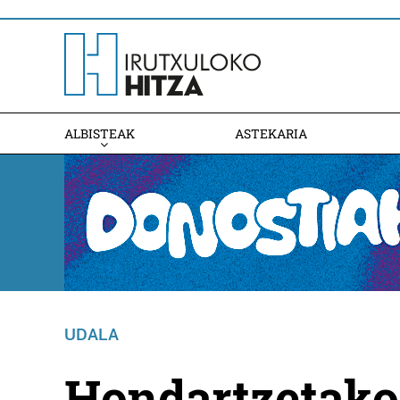
ALBISTEAK
ASTEKARIA
UDALA
Hondartzetako 