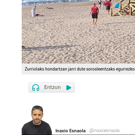
Zurriolako hondartzan jarri dute sorosleentzako egurrezko
@inaxioesnaola
Inaxio Esnaola