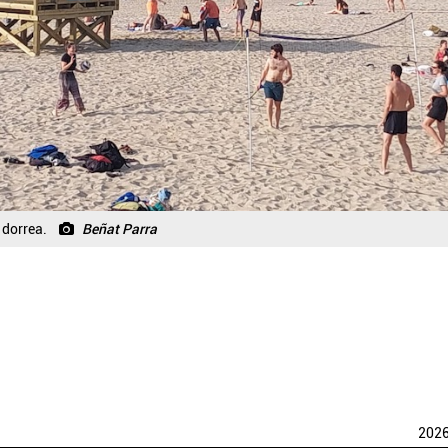
 dorrea.
Beñat Parra
202