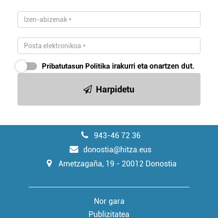
Pribatutasun Politika
irakurri eta onartzen dut.
Harpidetu
943-46 72 36
donostia@hitza.eus
Ametzagaña, 19 - 20012 Donostia
Nor gara
Publizitatea