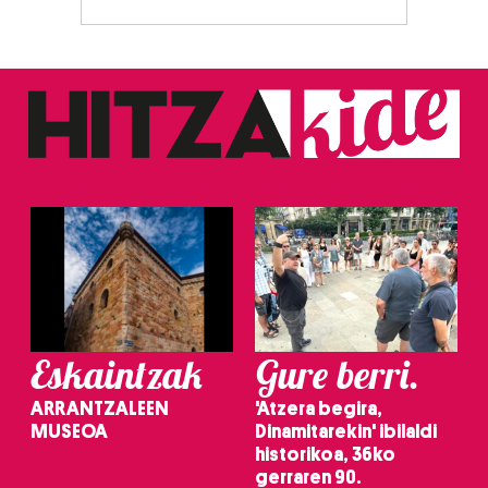
Eskaintzak
Gure berri.
ARRANTZALEEN
'Atzera begira,
MUSEOA
Dinamitarekin' ibilaldi
historikoa, 36ko
gerraren 90.