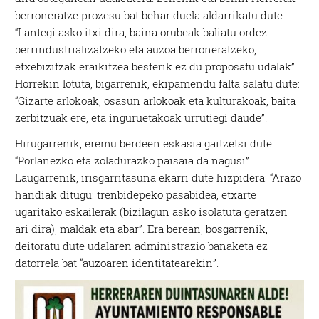
berroneratze prozesu bat behar duela aldarrikatu dute:
“Lantegi asko itxi dira, baina orubeak baliatu ordez
berrindustrializatzeko eta auzoa berroneratzeko,
etxebizitzak eraikitzea besterik ez du proposatu udalak”.
Horrekin lotuta, bigarrenik, ekipamendu falta salatu dute:
“Gizarte arlokoak, osasun arlokoak eta kulturakoak, baita
zerbitzuak ere, eta inguruetakoak urrutiegi daude”.
Hirugarrenik, eremu berdeen eskasia gaitzetsi dute:
“Porlanezko eta zoladurazko paisaia da nagusi”.
Laugarrenik, irisgarritasuna ekarri dute hizpidera: “Arazo
handiak ditugu: trenbidepeko pasabidea, etxarte
ugaritako eskailerak (bizilagun asko isolatuta geratzen
ari dira), maldak eta abar”. Era berean, bosgarrenik,
deitoratu dute udalaren administrazio banaketa ez
datorrela bat “auzoaren identitatearekin”.