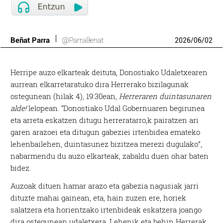
Beñat Parra
@ParraBenat
2026
/
06
/
02
Herripe auzo elkarteak deituta, Donostiako Udaletxearen
aurrean elkarretaratuko dira Herrerako bizilagunak
ostegunean (hilak 4), 19:30ean,
Herreraren duintasunaren
alde!
lelopean. “Donostiako Udal Gobernuaren begirunea
eta arreta eskatzen ditugu herreratarro,k pairatzen ari
garen arazoei eta ditugun gabeziei irtenbidea emateko
lehenbailehen, duintasunez bizitzea merezi dugulako”,
nabarmendu du auzo elkarteak, zabaldu duen ohar baten
bidez.
Auzoak dituen hamar arazo eta gabezia nagusiak jarri
dituzte mahai gainean, eta, hain zuzen ere, horiek
salatzera eta horientzako irtenbideak eskatzera joango
dira ostegunean udaletxera. Lehenik eta behin Herrerak