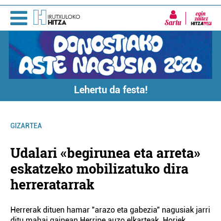
Sartu
Lehertu da festa!
GIZARTEA
Udalari «begirunea eta arreta»
eskatzeko mobilizatuko dira
herreratarrak
Herrerak dituen hamar "arazo eta gabezia" nagusiak jarri
ditu mahai gainean Herripe auzo elkarteak. Horiek