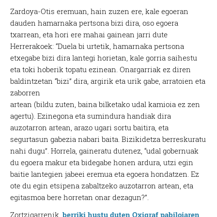
Zardoya-Otis eremuan, hain zuzen ere, kale egoeran
dauden hamarnaka pertsona bizi dira, oso egoera
txarrean, eta hori ere mahai gainean jarri dute
Herrerakoek: “Duela bi urtetik, hamarnaka pertsona
etxegabe bizi dira lantegi horietan, kale gorria saihestu
eta toki hoberik topatu ezinean. Onargarriak ez diren
baldintzetan “bizi” dira, argirik eta urik gabe, arratoien eta
zaborren
artean (bildu zuten, baina bilketako udal kamioia ez zen
agertu). Ezinegona eta sumindura handiak dira
auzotarron artean, arazo ugari sortu baitira, eta
segurtasun gabezia nabari baita. Bizikidetza berreskuratu
nahi dugu”. Horrela, gaineratu dutenez, “udal gobernuak
du egoera makur eta bidegabe honen ardura, utzi egin
baitie lantegien jabeei eremua eta egoera hondatzen. Ez
ote du egin etsipena zabaltzeko auzotarron artean, eta
egitasmoa bere horretan onar dezagun?”.
Zortzigarrenik,
berriki hustu duten Oxigraf pabiloiaren