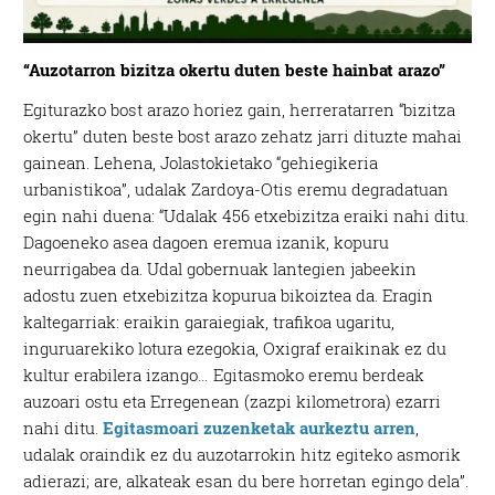
“Auzotarron bizitza okertu duten beste hainbat arazo”
Egiturazko bost arazo horiez gain, herreratarren “bizitza
okertu” duten beste bost arazo zehatz jarri dituzte mahai
gainean. Lehena, Jolastokietako “gehiegikeria
urbanistikoa”, udalak Zardoya-Otis eremu degradatuan
egin nahi duena: “Udalak 456 etxebizitza eraiki nahi ditu.
Dagoeneko asea dagoen eremua izanik, kopuru
neurrigabea da. Udal gobernuak lantegien jabeekin
adostu zuen etxebizitza kopurua bikoiztea da. Eragin
kaltegarriak: eraikin garaiegiak, trafikoa ugaritu,
inguruarekiko lotura ezegokia, Oxigraf eraikinak ez du
kultur erabilera izango… Egitasmoko eremu berdeak
auzoari ostu eta Erregenean (zazpi kilometrora) ezarri
nahi ditu.
Egitasmoari zuzenketak aurkeztu arren
,
udalak oraindik ez du auzotarrokin hitz egiteko asmorik
adierazi; are, alkateak esan du bere horretan egingo dela”.