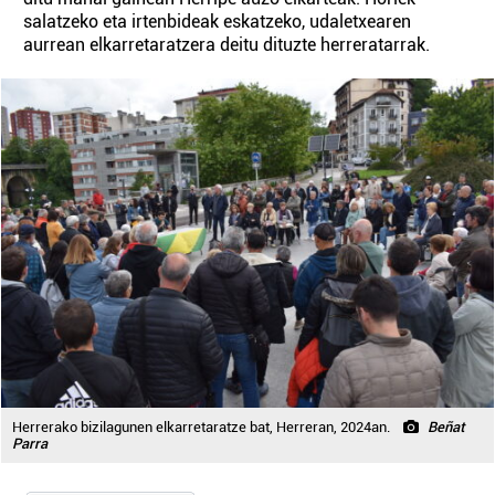
salatzeko eta irtenbideak eskatzeko, udaletxearen
aurrean elkarretaratzera deitu dituzte herreratarrak.
Herrerako bizilagunen elkarretaratze bat, Herreran, 2024an.
Beñat
Parra