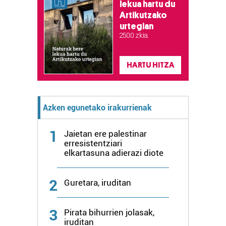
lekua hartu du
Artikutzako
urtegian
2.500 zkia.
HARTU HITZA
Azken egunetako irakurrienak
1
Jaietan ere palestinar
erresistentziari
elkartasuna adierazi diote
2
Guretara, iruditan
3
Pirata bihurrien jolasak,
iruditan