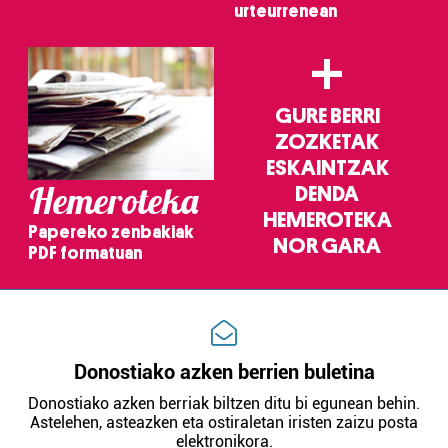
urteurrenean
+
GURE BERRI
ZOZKETAK
ESKAINTZAK
Hemeroteka
DENDA
HEMEROTEKA
Papereko zenbakiak
NOR GARA
PDF formatuan
Donostiako azken berrien buletina
Donostiako azken berriak biltzen ditu bi egunean behin.
Astelehen, asteazken eta ostiraletan iristen zaizu posta
elektronikora.