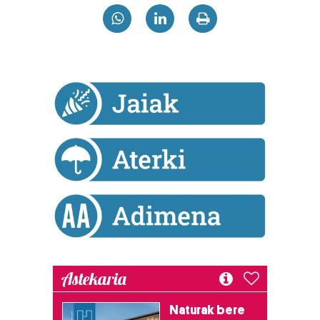
interes komertzial legitimoetan babesten dira. Ikusi gure
bazkideen zerrenda, beren ustez zein helburutarako
duten interes legitimoa eta horren aurka nola egin
dezakezun ikusteko.
Lortu zure datu pertsonalak prozesatzeko moduari
buruzko informazio gehiago eta ezarri zure lehentasunak
datuen atalean. Edozein unetan alda edo ken dezakezu
zure baimena Cookieen adierazpenean.
Webgune honek cookie propioak eta hirugarrenen cookie-
fitxategiak erabiltzen ditu. Zure esperientzia eta
zerbitzuak hobetzeko asmoz, cookie teknologiaz
baliatzen gara. Ohar hau onartuz gero, teknologia hori
erabiltzeko baimen esplizitua ematen diguzu.
Gehiago
irakurri
Astekaria
Naturak bere