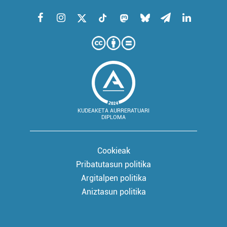
KUDEAKETA AURRERATUARI
DIPLOMA
Cookieak
Pribatutasun politika
Argitalpen politika
Aniztasun politika