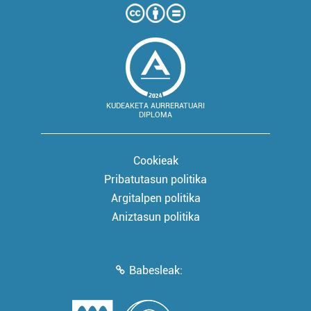
KUDEAKETA AURRERATUARI
DIPLOMA
Cookieak
Pribatutasun politika
Argitalpen politika
Aniztasun politika
Babesleak: