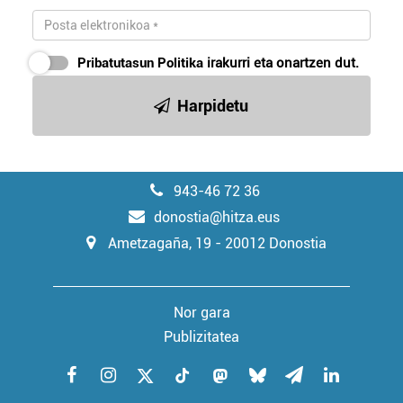
Pribatutasun Politika
irakurri eta onartzen dut.
Harpidetu
943-46 72 36
donostia@hitza.eus
Ametzagaña, 19 - 20012 Donostia
Nor gara
Publizitatea