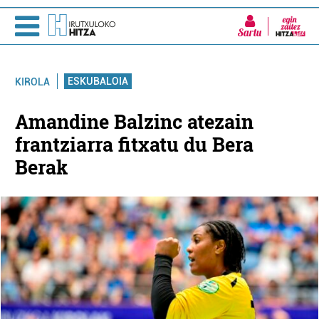
Sartu
ESKUBALOIA
KIROLA
Amandine Balzinc atezain
frantziarra fitxatu du Bera
Berak