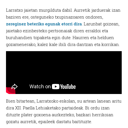
Larratxo jaietan murgilduta dabil. Aurretik jarduerak izan
baziren ere, osteguneko txupinazoaren ondoren,
zereginez beteriko egunak etorri dira
. Larunbat goizean,
jaietako ezinbesteko pertsonaiak diren erraldoi eta
buruhandien topaketa egin dute. Haurren eta helduen
gozamenerako, kalez kale ibili dira dantzan eta korrikan.
Bien bitartean, Larratxoko eskolan, su artean lanean aritu
dira XII. Paella Lehiaketako partaideak. Bi ordu izan
dituzte plater goxoena aurkezteko, bazkari herrikoian
gozatu aurretik, epaileek dastatu baitituzte.