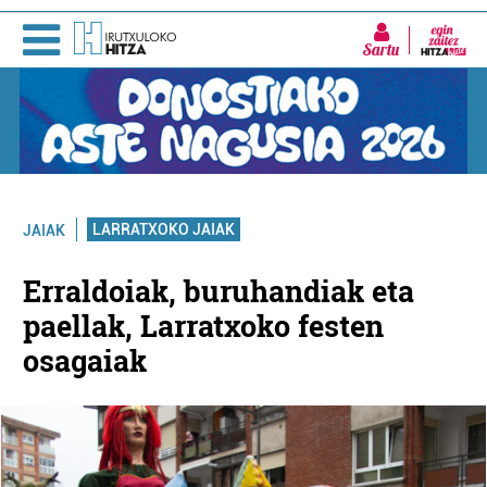
Sartu
LARRATXOKO JAIAK
JAIAK
Erraldoiak, buruhandiak eta
paellak, Larratxoko festen
osagaiak