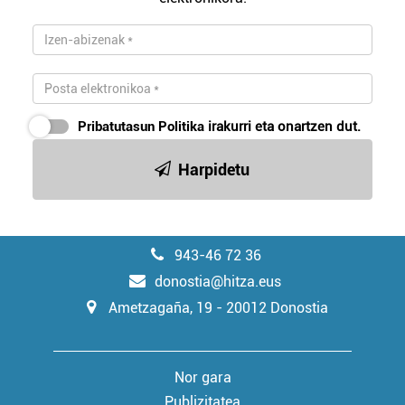
Pribatutasun Politika
irakurri eta onartzen dut.
Harpidetu
943-46 72 36
donostia@hitza.eus
Ametzagaña, 19 - 20012 Donostia
Nor gara
Publizitatea