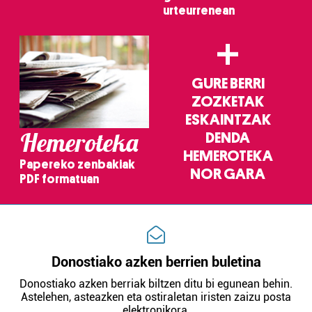
urteurrenean
+
GURE BERRI
ZOZKETAK
ESKAINTZAK
Hemeroteka
DENDA
HEMEROTEKA
Papereko zenbakiak
NOR GARA
PDF formatuan
Donostiako azken berrien buletina
Donostiako azken berriak biltzen ditu bi egunean behin.
Astelehen, asteazken eta ostiraletan iristen zaizu posta
elektronikora.