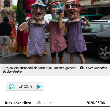
Erraldoi eta buruhandiek hartu dute Larratxa goizean.
Asier Gonzalez
de San Pedro
Irutxuloko Hitza
@irutxulo
2026
/
06
/
06