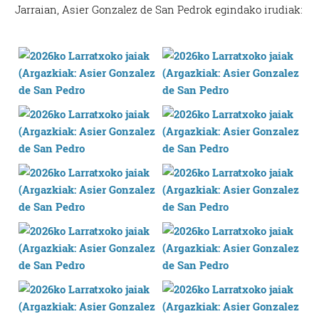
Jarraian, Asier Gonzalez de San Pedrok egindako irudiak: