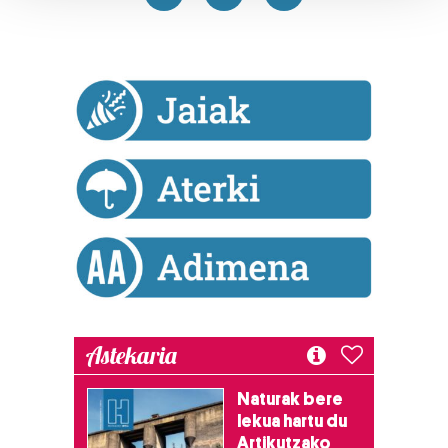
Guk eta gure bazkideek zure datu pertsonalak
prozesatzen ditugu, zure IP zenbakia, besteak beste,
teknologia erabiliz, cookieak adibidez, iragarki eta eduki
pertsonalizatuak eskaintzeko, iragarkiak eta edukia
neurtzeko, jendeari buruzko informazioa biltzeko eta
produktuak garatzeko. Zure datuak nork eta zertarako
erabiltzen dituen hauta dezakezu.
Bazkide batzuek ez dizute baimenik eskatzen, eta beren
interes komertzial legitimoetan babesten dira. Ikusi gure
bazkideen zerrenda, beren ustez zein helburutarako
duten interes legitimoa eta horren aurka nola egin
dezakezun ikusteko.
Astekaria
Lortu zure datu pertsonalak prozesatzeko moduari
buruzko informazio gehiago eta ezarri zure lehentasunak
Naturak bere
datuen atalean. Edozein unetan alda edo ken dezakezu
lekua hartu du
zure baimena Cookieen adierazpenean.
Artikutzako