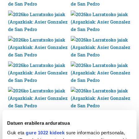
Datuen erabilera arduratsua
Guk eta
gure 1022 kideek
sure informacio pertsonala,