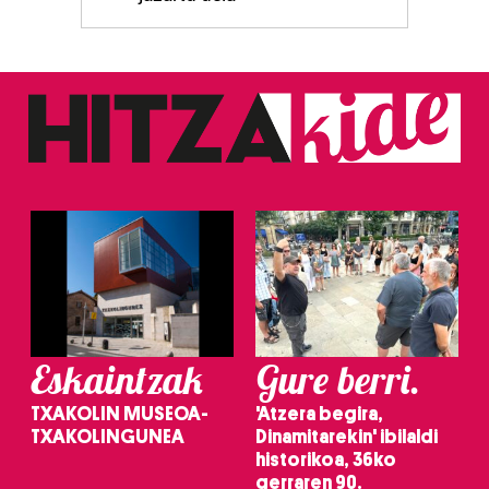
Eskaintzak
Gure berri.
TXAKOLIN MUSEOA-
'Atzera begira,
TXAKOLINGUNEA
Dinamitarekin' ibilaldi
historikoa, 36ko
gerraren 90.