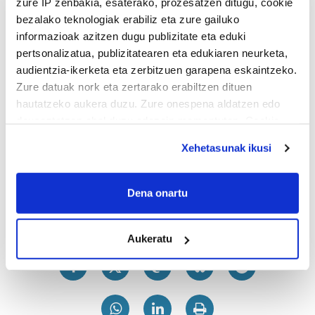
zure IP zenbakia, esaterako, prozesatzen ditugu, cookie
bezalako teknologiak erabiliz eta zure gailuko
informazioak azitzen dugu publizitate eta eduki
pertsonalizatua, publizitatearen eta edukiaren neurketa,
audientzia-ikerketa eta zerbitzuen garapena eskaintzeko.
Zure datuak nork eta zertarako erabiltzen dituen
hautatzeko aukera duzu. Zure onespena aldatzen edo
deuseztatzen ahal duzu edozein momentutan, Cookie
deklaraziotik edo Privacy triggerean klikatuz.
Xehetasunak ikusi
If you allow, we would also like to:
Collect information about your geographical
Dena onartu
location which can be accurate to within several
meters
Aukeratu
Identify your device by actively scanning it for
specific characteristics (fingerprinting)
Find out more about how your personal data is processed
and set your preferences in the
details section
.