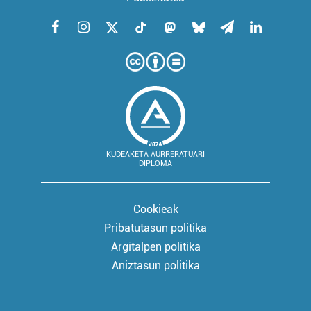
KUDEAKETA AURRERATUARI
DIPLOMA
Cookieak
Pribatutasun politika
Argitalpen politika
Aniztasun politika