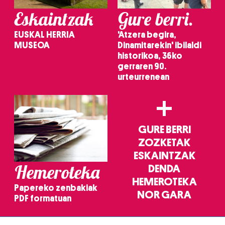
Eskaintzak
Gure berri.
EUSKAL HERRIA
'Atzera begira,
MUSEOA
Dinamitarekin' ibilaldi
historikoa, 36ko
gerraren 90.
urteurrenean
+
GURE BERRI
ZOZKETAK
ESKAINTZAK
Hemeroteka
DENDA
HEMEROTEKA
Papereko zenbakiak
NOR GARA
PDF formatuan