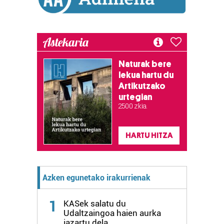
Astekaria
Naturak bere
lekua hartu du
Artikutzako
urtegian
2.500 zkia.
HARTU HITZA
Azken egunetako irakurrienak
1
KASek salatu du
Udaltzaingoa haien aurka
jazartu dela