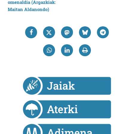
erabiltzen dituen hauta dezakezu.
Bazkide batzuek ez dizute baimenik eskatzen, eta beren
interes komertzial legitimoetan babesten dira. Ikusi gure
bazkideen zerrenda, beren ustez zein helburutarako
duten interes legitimoa eta horren aurka nola egin
dezakezun ikusteko.
Lortu zure datu pertsonalak prozesatzeko moduari
buruzko informazio gehiago eta ezarri zure lehentasunak
datuen atalean. Edozein unetan alda edo ken dezakezu
zure baimena Cookieen adierazpenean.
Webgune honek cookie propioak eta hirugarrenen cookie-
fitxategiak erabiltzen ditu. Zure esperientzia eta
zerbitzuak hobetzeko asmoz, cookie teknologiaz
baliatzen gara. Ohar hau onartuz gero, teknologia hori
erabiltzeko baimen esplizitua ematen diguzu.
Gehiago
irakurri