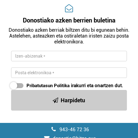
Donostiako azken berrien buletina
Donostiako azken berriak biltzen ditu bi egunean behin.
Astelehen, asteazken eta ostiraletan iristen zaizu posta
elektronikora.
Pribatutasun Politika
irakurri eta onartzen dut.
Harpidetu
943-46 72 36