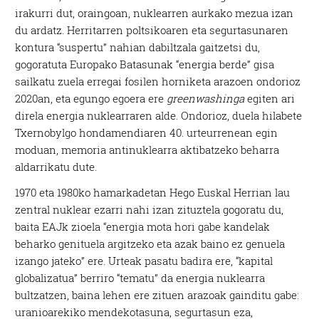
irakurri dut, oraingoan, nuklearren aurkako mezua izan
du ardatz. Herritarren poltsikoaren eta segurtasunaren
kontura “suspertu” nahian dabiltzala gaitzetsi du,
gogoratuta Europako Batasunak “energia berde” gisa
sailkatu zuela erregai fosilen horniketa arazoen ondorioz
2020an, eta egungo egoera ere
greenwashinga
egiten ari
direla energia nuklearraren alde. Ondorioz, duela hilabete
Txernobylgo hondamendiaren 40. urteurrenean egin
moduan, memoria antinuklearra aktibatzeko beharra
aldarrikatu dute.
1970 eta 1980ko hamarkadetan Hego Euskal Herrian lau
zentral nuklear ezarri nahi izan zituztela gogoratu du,
baita EAJk zioela “energia mota hori gabe kandelak
beharko genituela argitzeko eta azak baino ez genuela
izango jateko” ere. Urteak pasatu badira ere, “kapital
globalizatua” berriro “tematu” da energia nuklearra
bultzatzen, baina lehen ere zituen arazoak gainditu gabe:
uranioarekiko mendekotasuna, segurtasun eza,