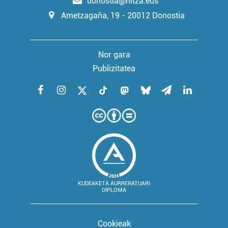
donostia@hitza.eus
Ametzagaña, 19 - 20012 Donostia
Nor gara
Publizitatea
KUDEAKETA AURRERATUARI
DIPLOMA
Cookieak