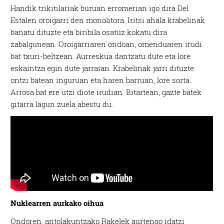
Handik trikitilariak buruan erromerian igo dira Del
Estalen oroigarri den monolitora. Iritsi ahala krabelinak
banatu dituzte eta biribila osatuz kokatu dira
zabalgunean. Oroigarriaren ondoan, omenduaren irudi
bat txuri-beltzean. Aurreskua dantzatu dute eta lore
eskaintza egin dute jarraian. Krabelinak jarri dituzte
ontzi batean inguruan eta haren barruan, lore sorta.
Arrosa bat ere utzi diote irudian. Bitartean, gazte batek
gitarra lagun zuela abestu du.
Nuklearren aurkako oihua
Ondoren, antolakuntzako Rakelek aurtengo idatzi