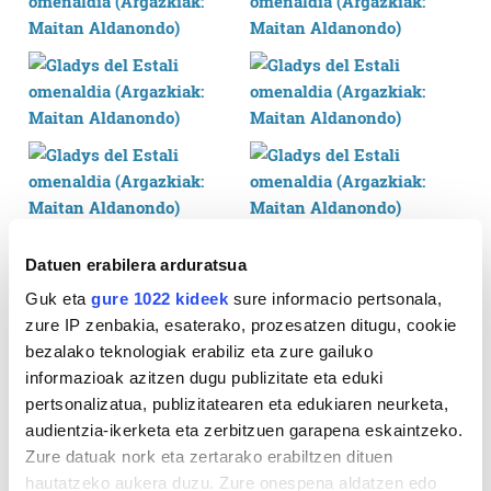
Datuen erabilera arduratsua
Guk eta
gure 1022 kideek
sure informacio pertsonala,
zure IP zenbakia, esaterako, prozesatzen ditugu, cookie
bezalako teknologiak erabiliz eta zure gailuko
informazioak azitzen dugu publizitate eta eduki
pertsonalizatua, publizitatearen eta edukiaren neurketa,
audientzia-ikerketa eta zerbitzuen garapena eskaintzeko.
Zure datuak nork eta zertarako erabiltzen dituen
hautatzeko aukera duzu. Zure onespena aldatzen edo