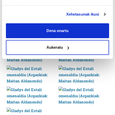
deuseztatzen ahal duzu edozein momentutan, Cookie
deklaraziotik edo Privacy triggerean klikatuz.
Xehetasunak ikusi
If you allow, we would also like to:
Collect information about your geographical
Dena onartu
location which can be accurate to within several
meters
Aukeratu
Identify your device by actively scanning it for
specific characteristics (fingerprinting)
Find out more about how your personal data is processed
and set your preferences in the
details section
.
Guk eta gure bazkideek zure datu pertsonalak
prozesatzen ditugu, zure IP zenbakia, besteak beste,
teknologia erabiliz, cookieak adibidez, iragarki eta eduki
pertsonalizatuak eskaintzeko, iragarkiak eta edukia
neurtzeko, jendeari buruzko informazioa biltzeko eta
produktuak garatzeko. Zure datuak nork eta zertarako