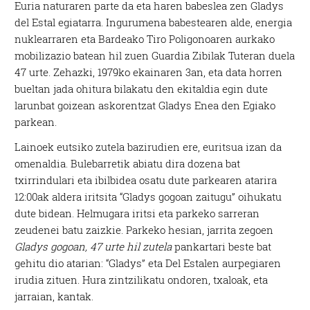
Euria naturaren parte da eta haren babeslea zen Gladys
del Estal egiatarra. Ingurumena babestearen alde, energia
nuklearraren eta Bardeako Tiro Poligonoaren aurkako
mobilizazio batean hil zuen Guardia Zibilak Tuteran duela
47 urte. Zehazki, 1979ko ekainaren 3an, eta data horren
bueltan jada ohitura bilakatu den ekitaldia egin dute
larunbat goizean askorentzat Gladys Enea den Egiako
parkean.
Lainoek eutsiko zutela bazirudien ere, euritsua izan da
omenaldia. Bulebarretik abiatu dira dozena bat
txirrindulari eta ibilbidea osatu dute parkearen atarira
12:00ak aldera iritsita “Gladys gogoan zaitugu” oihukatu
dute bidean. Helmugara iritsi eta parkeko sarreran
zeudenei batu zaizkie. Parkeko hesian, jarrita zegoen
Gladys gogoan, 47 urte hil zutela
pankartari beste bat
gehitu dio atarian: “Gladys” eta Del Estalen aurpegiaren
irudia zituen. Hura zintzilikatu ondoren, txaloak, eta
jarraian, kantak.