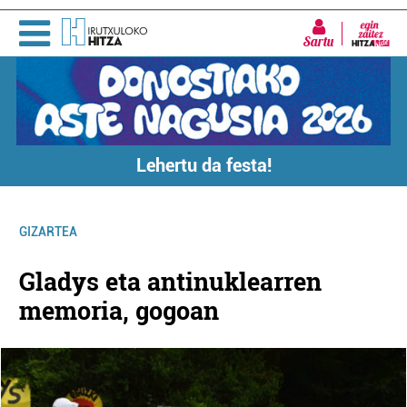
Sartu
Lehertu da festa!
GIZARTEA
Gladys eta antinuklearren
memoria, gogoan