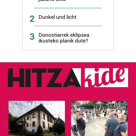
2
Dunkel und licht
3
Donostiarrek eklipsea
ikusteko planik dute?