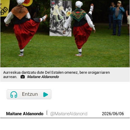
Aurreskua dantzatu dute Del Estalen omenez, bere oroigarriaren
aurrean.
Maitane Aldanondo
Maitane Aldanondo
@MaitaneAldanond
2026
/
06
/
06