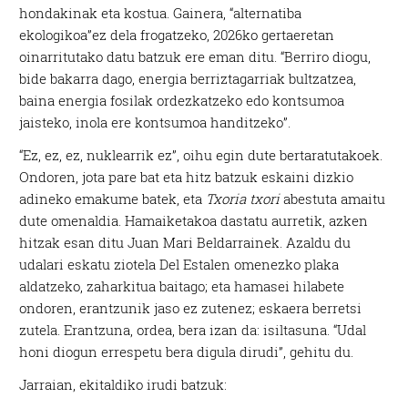
hondakinak eta kostua. Gainera, “alternatiba
ekologikoa”ez dela frogatzeko, 2026ko gertaeretan
oinarritutako datu batzuk ere eman ditu. “Berriro diogu,
bide bakarra dago, energia berriztagarriak bultzatzea,
baina energia fosilak ordezkatzeko edo kontsumoa
jaisteko, inola ere kontsumoa handitzeko”.
“Ez, ez, ez, nuklearrik ez”, oihu egin dute bertaratutakoek.
Ondoren, jota pare bat eta hitz batzuk eskaini dizkio
adineko emakume batek, eta
Txoria txori
abestuta amaitu
dute omenaldia. Hamaiketakoa dastatu aurretik, azken
hitzak esan ditu Juan Mari Beldarrainek. Azaldu du
udalari eskatu ziotela Del Estalen omenezko plaka
aldatzeko, zaharkitua baitago; eta hamasei hilabete
ondoren, erantzunik jaso ez zutenez; eskaera berretsi
zutela. Erantzuna, ordea, bera izan da: isiltasuna. “Udal
honi diogun errespetu bera digula dirudi”, gehitu du.
Jarraian, ekitaldiko irudi batzuk: