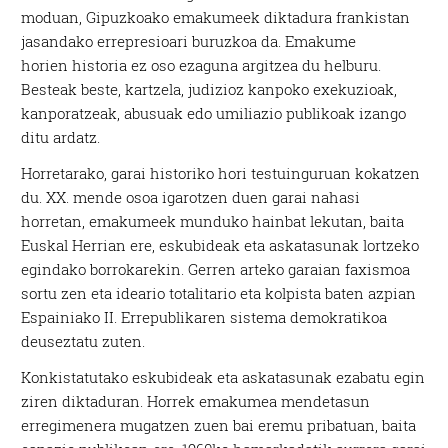
moduan, Gipuzkoako emakumeek diktadura frankistan
jasandako errepresioari buruzkoa da. Emakume
horien historia ez oso ezaguna argitzea du helburu.
Besteak beste, kartzela, judizioz kanpoko exekuzioak,
kanporatzeak, abusuak edo umiliazio publikoak izango
ditu ardatz.
Horretarako, garai historiko hori testuinguruan kokatzen
du. XX. mende osoa igarotzen duen garai nahasi
horretan, emakumeek munduko hainbat lekutan, baita
Euskal Herrian ere, eskubideak eta askatasunak lortzeko
egindako borrokarekin. Gerren arteko garaian faxismoa
sortu zen eta ideario totalitario eta kolpista baten azpian
Espainiako II. Errepublikaren sistema demokratikoa
deuseztatu zuten.
Konkistatutako eskubideak eta askatasunak ezabatu egin
ziren diktaduran. Horrek emakumea mendetasun
erregimenera mugatzen zuen bai eremu pribatuan, baita