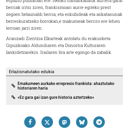
espazio publikoan ere. 1960ko hamarkadatik aurrera garai
berriak iritsi ziren, frankismoari aurre egiteko prest
zegoen belaunaldi berria, eta eskubideak eta askatasunak
berreskuratzeko borrokan,e makumeak berriro ere lehen
lerroan jarri ziren.
Aranzadi Zientzia Elkarteak antolatu du erakusketa
Gipuzkoako Aldundiaren eta Donostia Kulturaren
lankidetzarekin. Irailaren 6ra arte egongo da zabalik.
Erlazionatutako edukia
Emakumeen aurkako errepresio frankista: ahaztutako
historiaren haria
«Ez gara gai izan gure historia aztertzeko»