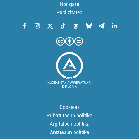
Nor gara
Publizitatea
KUDEAKETA AURRERATUARI
DIPLOMA
Cookieak
Pribatutasun politika
Argitalpen politika
Aniztasun politika