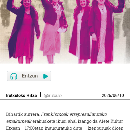
Irutxuloko Hitza
@irutxulo
2026
/
06
/
10
Bihartik aurrera,
Frankismoak errepresaliatutako
emakumeak
erakusketa ikusi ahal izango da Aiete Kultur
Etxean —17:00etan inauguratuko dute—. Izenburuak dioen