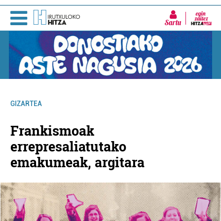
Sartu
GIZARTEA
Frankismoak
errepresaliatutako
emakumeak, argitara