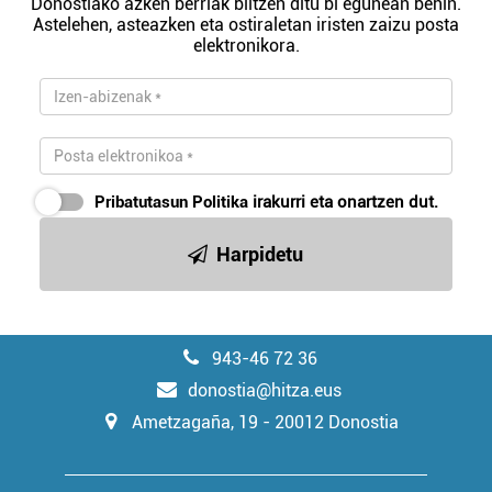
Donostiako azken berriak biltzen ditu bi egunean behin.
Astelehen, asteazken eta ostiraletan iristen zaizu posta
elektronikora.
Pribatutasun Politika
irakurri eta onartzen dut.
Harpidetu
943-46 72 36
donostia@hitza.eus
Ametzagaña, 19 - 20012 Donostia