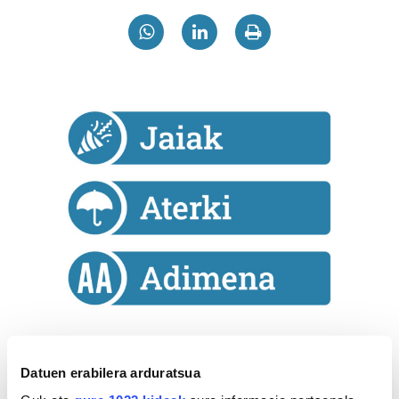
Astekaria
Datuen erabilera arduratsua
Naturak bere