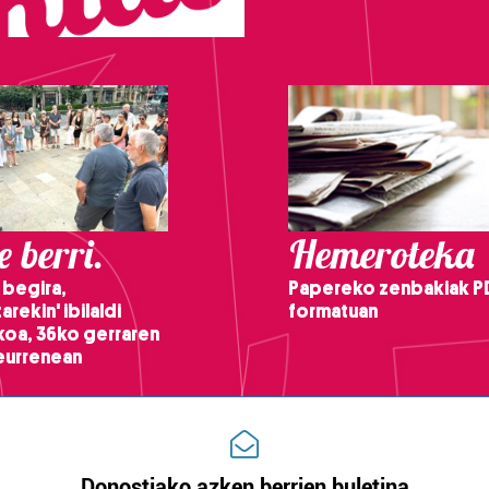
 berri.
Hemeroteka
 begira,
Papereko zenbakiak P
arekin' ibilaldi
formatuan
ikoa, 36ko gerraren
teurrenean
Donostiako azken berrien buletina