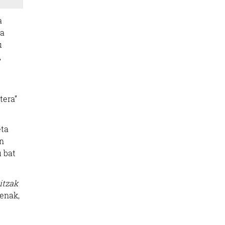
a
oa
u
,
tera”
eta
an
u bat
itzak
penak,