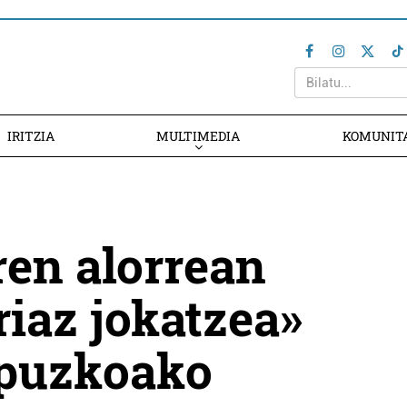
IRITZIA
MULTIMEDIA
KOMUNIT
en alorrean
iaz jokatzea»
ipuzkoako