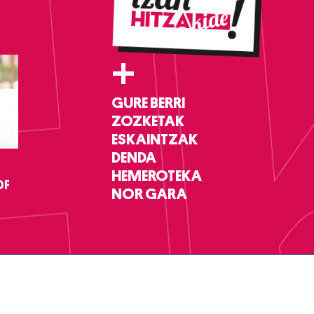
+
GURE BERRI
ZOZKETAK
ESKAINTZAK
DENDA
HEMEROTEKA
DF
NOR GARA