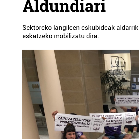
Aldundiari
Sektoreko langileen eskubideak aldarrik
eskatzeko mobilizatu dira.