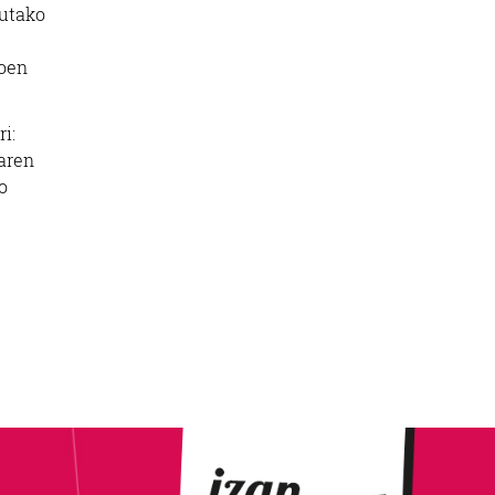
tutako
ioen
i:
oaren
o