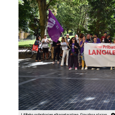
LABeko ordezkarien elkarretaratzea, Gipuzkoa plazan.