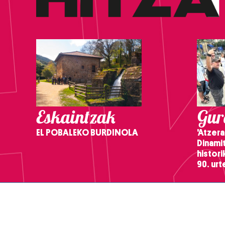
Eskaintzak
Gure
EL POBALEKO BURDINOLA
'Atzera
Dinamit
histor
90. ur