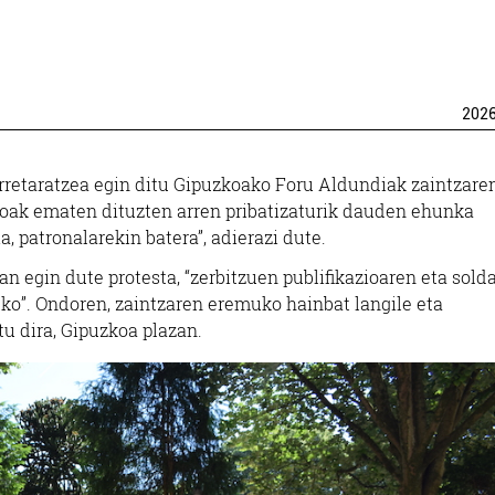
202
arretaratzea egin ditu Gipuzkoako Foru Aldundiak zaintzare
ikoak ematen dituzten arren pribatizaturik dauden ehunka
, patronalarekin batera”, adierazi dute.
 egin dute protesta, “zerbitzuen publifikazioaren eta sold
eko”. Ondoren, zaintzaren eremuko hainbat langile eta
u dira, Gipuzkoa plazan.