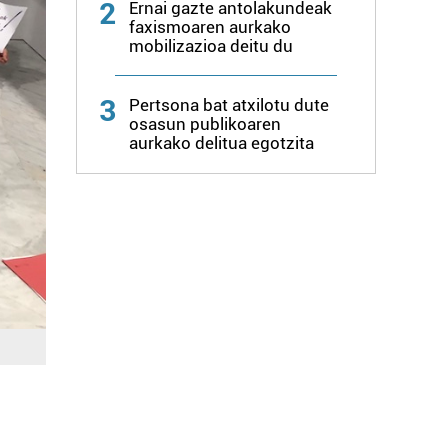
2
Ernai gazte antolakundeak
faxismoaren aurkako
mobilizazioa deitu du
3
Pertsona bat atxilotu dute
osasun publikoaren
aurkako delitua egotzita