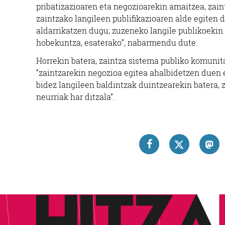
pribatizazioaren eta negozioarekin amaitzea, zain
zaintzako langileen publifikazioaren alde egiten 
aldarrikatzen dugu; zuzeneko langile publikoekin
hobekuntza, esaterako”, nabarmendu dute.
Horrekin batera, zaintza sistema publiko komunitar
“zaintzarekin negozioa egitea ahalbidetzen duen e
bidez langileen baldintzak duintzearekin batera,
neurriak har ditzala”.