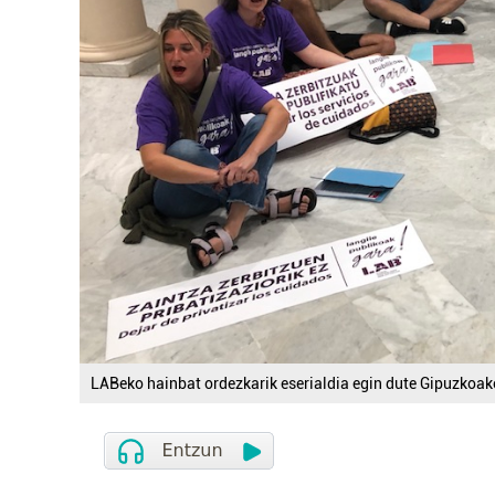
LABeko hainbat ordezkarik eserialdia egin dute Gipuzkoak