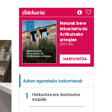
Astekaria
Naturak bere
lekua hartu du
Artikutzako
urtegian
2.500 zkia.
HARTU HITZA
Azken egunetako irakurrienak
1
Hizkuntza ere, kontsumo
irizpide