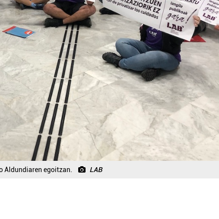
o Aldundiaren egoitzan.
LAB