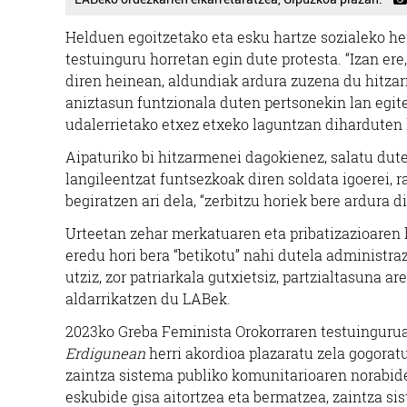
Helduen egoitzetako eta esku hartze sozialeko he
testuinguru horretan egin dute protesta. “Izan ere
diren heinean, aldundiak ardura zuzena du hitzarm
aniztasun funtzionala duten pertsonekin lan egite
udalerrietako etxez etxeko laguntzan diharduten 
Aipaturiko bi hitzarmenei dagokienez, salatu dute
langileentzat funtsezkoak diren soldata igoerei, ra
begiratzen ari dela, “zerbitzu horiek bere ardura d
Urteetan zehar merkatuaren eta pribatizazioaren l
eredu hori bera “betikotu” nahi dutela administraz
utziz, zor patriarkala gutxietsiz, partzialtasuna a
aldarrikatzen du LABek.
2023ko Greba Feminista Orokorraren testuinguruan
Erdigunean
herri akordioa plazaratu zela gogoratu
zaintza sistema publiko komunitarioaren norabide
eskubide gisa aitortzea eta bermatzea, zaintza si