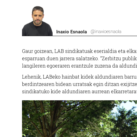
@inaxioesnaola
Inaxio Esnaola
Gaur goizean, LAB sindikatuak eserialdia eta elk
esparruan duen jarrera salatzeko. “Zerbitzu publ
langileren egoeraren erantzule zuzena da aldundia
Lehenik, LABeko hainbat kidek aldundiaren barruan
berdintzearen bidean urratsak egin ditzan exijitz
sindikatuko kide aldundiaren aurrean elkarretarat