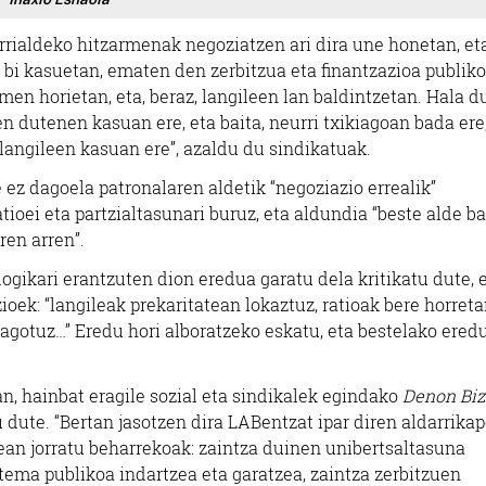
rrialdeko hitzarmenak negoziatzen ari dira une honetan, et
, bi kasuetan, ematen den zerbitzua eta finantzazioa publik
en horietan, eta, beraz, langileen lan baldintzetan. Hala d
n dutenen kasuan ere, eta baita, neurri txikiagoan bada ere
langileen kasuan ere”, azaldu du sindikatuak.
 ez dagoela patronalaren aldetik “negoziazio errealik”
tioei eta partzialtasunari buruz, eta aldundia “beste alde ba
iren arren”.
ogikari erantzuten dion eredua garatu dela kritikatu dute, 
ioek: “langileak prekaritatean lokaztuz, ratioak bere horret
reagotuz…” Eredu hori alboratzeko eskatu, eta bestelako ered
, hainbat eragile sozial eta sindikalek egindako
Denon Biz
 dute. “Bertan jasotzen dira LABentzat ipar diren aldarrika
an jorratu beharrekoak: zaintza duinen unibertsaltasuna
stema publikoa indartzea eta garatzea, zaintza zerbitzuen