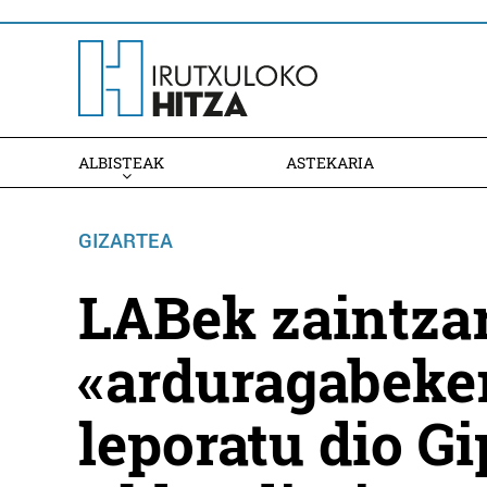
ALBISTEAK
ASTEKARIA
GIZARTEA
LABek zaintzar
«arduragabeker
leporatu dio G