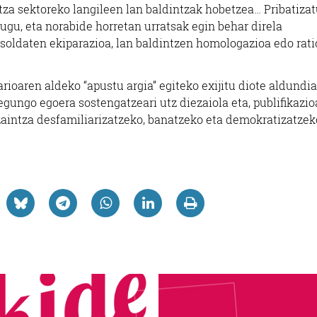
tza sektoreko langileen lan baldintzak hobetzea… Pribatiza
dugu, eta norabide horretan urratsak egin behar direla
 soldaten ekiparazioa, lan baldintzen homologazioa edo rat
ioaren aldeko “apustu argia” egiteko exijitu diote aldundiar
gungo egoera sostengatzeari utz diezaiola eta, publifikazi
 zaintza desfamiliarizatzeko, banatzeko eta demokratizatzek