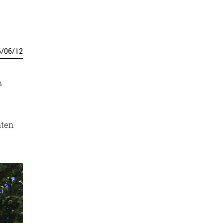
6
/
06
/
12
n
aten