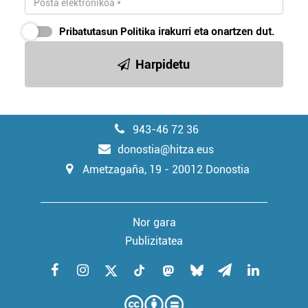
Pribatutasun Politika
irakurri eta onartzen dut.
Harpidetu
943-46 72 36
donostia@hitza.eus
Ametzagaña, 19 - 20012 Donostia
Nor gara
Publizitatea