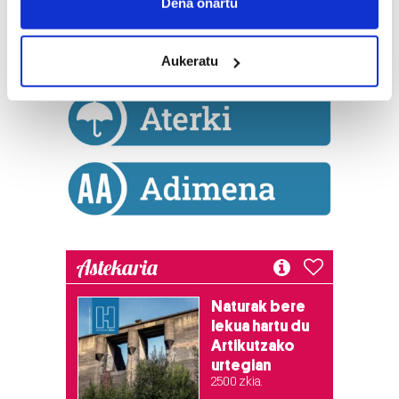
Collect information about your geographical
Dena onartu
location which can be accurate to within several
meters
Aukeratu
Identify your device by actively scanning it for
specific characteristics (fingerprinting)
Find out more about how your personal data is processed
and set your preferences in the
details section
.
Guk eta gure bazkideek zure datu pertsonalak
prozesatzen ditugu, zure IP zenbakia, besteak beste,
teknologia erabiliz, cookieak adibidez, iragarki eta eduki
pertsonalizatuak eskaintzeko, iragarkiak eta edukia
neurtzeko, jendeari buruzko informazioa biltzeko eta
Astekaria
produktuak garatzeko. Zure datuak nork eta zertarako
erabiltzen dituen hauta dezakezu.
Naturak bere
lekua hartu du
Artikutzako
Bazkide batzuek ez dizute baimenik eskatzen, eta beren
urtegian
interes komertzial legitimoetan babesten dira. Ikusi gure
2.500 zkia.
bazkideen zerrenda, beren ustez zein helburutarako