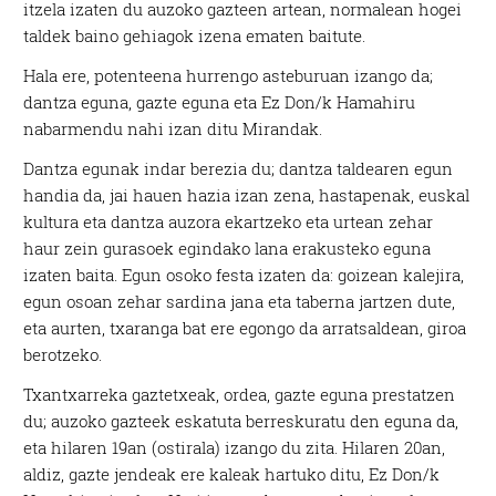
itzela izaten du auzoko gazteen artean, normalean hogei
taldek baino gehiagok izena ematen baitute.
Hala ere, potenteena hurrengo asteburuan izango da;
dantza eguna, gazte eguna eta Ez Don/k Hamahiru
nabarmendu nahi izan ditu Mirandak.
Dantza egunak indar berezia du; dantza taldearen egun
handia da, jai hauen hazia izan zena, hastapenak, euskal
kultura eta dantza auzora ekartzeko eta urtean zehar
haur zein gurasoek egindako lana erakusteko eguna
izaten baita. Egun osoko festa izaten da: goizean kalejira,
egun osoan zehar sardina jana eta taberna jartzen dute,
eta aurten, txaranga bat ere egongo da arratsaldean, giroa
berotzeko.
Txantxarreka gaztetxeak, ordea, gazte eguna prestatzen
du; auzoko gazteek eskatuta berreskuratu den eguna da,
eta hilaren 19an (ostirala) izango du zita. Hilaren 20an,
aldiz, gazte jendeak ere kaleak hartuko ditu, Ez Don/k