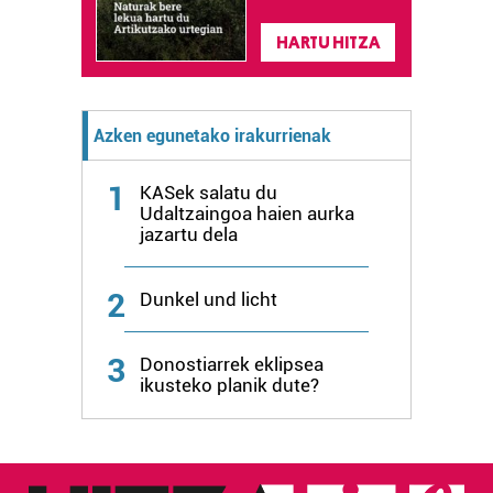
duten interes legitimoa eta horren aurka nola egin
dezakezun ikusteko.
HARTU HITZA
Lortu zure datu pertsonalak prozesatzeko moduari
buruzko informazio gehiago eta ezarri zure lehentasunak
Azken egunetako irakurrienak
datuen atalean. Edozein unetan alda edo ken dezakezu
zure baimena Cookieen adierazpenean.
1
KASek salatu du
Udaltzaingoa haien aurka
Webgune honek cookie propioak eta hirugarrenen cookie-
jazartu dela
fitxategiak erabiltzen ditu. Zure esperientzia eta
zerbitzuak hobetzeko asmoz, cookie teknologiaz
2
Dunkel und licht
baliatzen gara. Ohar hau onartuz gero, teknologia hori
erabiltzeko baimen esplizitua ematen diguzu.
Gehiago
irakurri
3
Donostiarrek eklipsea
ikusteko planik dute?