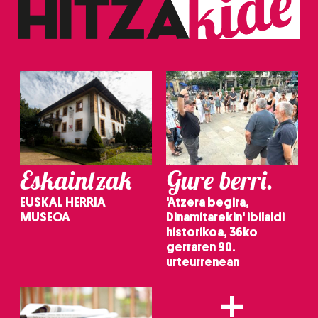
Eskaintzak
Gure berri.
EUSKAL HERRIA
'Atzera begira,
MUSEOA
Dinamitarekin' ibilaldi
historikoa, 36ko
gerraren 90.
urteurrenean
+