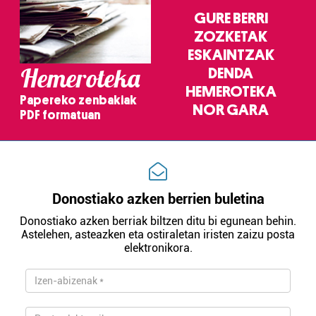
GURE BERRI
ZOZKETAK
ESKAINTZAK
Hemeroteka
DENDA
HEMEROTEKA
Papereko zenbakiak
NOR GARA
PDF formatuan
Donostiako azken berrien buletina
Donostiako azken berriak biltzen ditu bi egunean behin.
Astelehen, asteazken eta ostiraletan iristen zaizu posta
elektronikora.