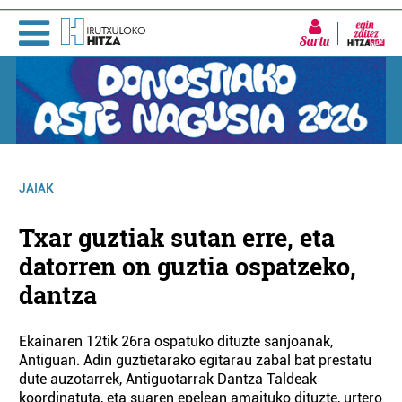
Sartu
JAIAK
Txar guztiak sutan erre, eta
datorren on guztia ospatzeko,
dantza
Ekainaren 12tik 26ra ospatuko dituzte sanjoanak,
Antiguan. Adin guztietarako egitarau zabal bat prestatu
dute auzotarrek, Antiguotarrak Dantza Taldeak
koordinatuta, eta suaren epelean amaituko dituzte, urtero