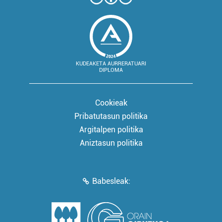
KUDEAKETA AURRERATUARI
DIPLOMA
Cookieak
Pribatutasun politika
Argitalpen politika
Aniztasun politika
Babesleak: