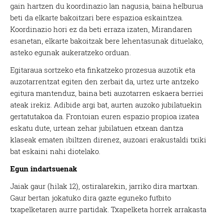
gain hartzen du koordinazio lan nagusia, baina helburua
beti da elkarte bakoitzari bere espazioa eskaintzea.
Koordinazio hori ez da beti erraza izaten, Mirandaren
esanetan, elkarte bakoitzak bere lehentasunak dituelako,
asteko egunak aukeratzeko orduan.
Egitaraua sortzeko eta finkatzeko prozesua auzotik eta
auzotarrentzat egiten den zerbait da, urtez urte antzeko
egitura mantenduz, baina beti auzotarren eskaera berriei
ateak irekiz. Adibide argi bat, aurten auzoko jubilatuekin
gertatutakoa da. Frontoian euren espazio propioa izatea
eskatu dute, urtean zehar jubilatuen etxean dantza
klaseak ematen ibiltzen direnez, auzoari erakustaldi txiki
bat eskaini nahi diotelako.
Egun indartsuenak
Jaiak gaur (hilak 12), ostiralarekin, jarriko dira martxan.
Gaur bertan jokatuko dira gazte eguneko futbito
txapelketaren aurre partidak. Txapelketa horrek arrakasta