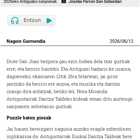
2025eko Antiguako sanjoanak.
Joseba Parron San Sebastian
Nagore Garmendia
2026
/
06
/
12
D
iote San Joan bezpera gau ezin hobea dela txar guztiak
erre, eta berriro hasteko. Eta Antiguari badario ke usaina,
dagoeneko; ekainaren 12tik 26ra bitartean, jai giroz
jantziko da berriro ere auzoa, eta musika eta dantza
izango dira ardatzak, betiko lez. Nora Miranda
Antiguotarrak Dantza Taldeko kideak eman ditu aurtengo
sanjoanen xehetasun guztiak.
Puzzle baten piezak
Jai hauen bereizgarri nagusia auzoko eragile ezberdinen
inplikazioa da. Antiguotarrak Euskal Dantza Taldeak bere