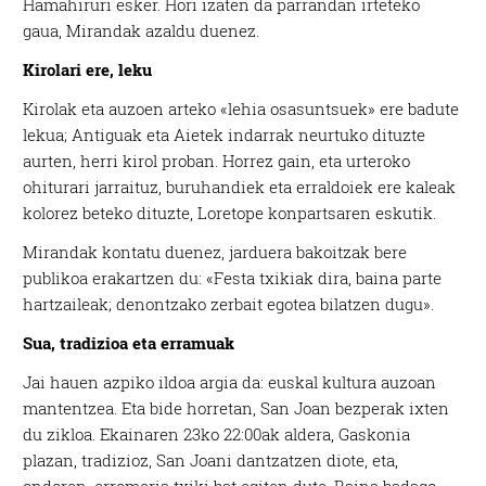
Hamahiruri esker. Hori izaten da parrandan irteteko
gaua, Mirandak azaldu duenez.
Kirolari ere, leku
Kirolak eta auzoen arteko «lehia osasuntsuek» ere badute
lekua; Antiguak eta Aietek indarrak neurtuko dituzte
aurten, herri kirol proban. Horrez gain, eta urteroko
ohiturari jarraituz, buruhandiek eta erraldoiek ere kaleak
kolorez beteko dituzte, Loretope konpartsaren eskutik.
Mirandak kontatu duenez, jarduera bakoitzak bere
publikoa erakartzen du: «Festa txikiak dira, baina parte
hartzaileak; denontzako zerbait egotea bilatzen dugu».
Sua, tradizioa eta erramuak
Jai hauen azpiko ildoa argia da: euskal kultura auzoan
mantentzea. Eta bide horretan, San Joan bezperak ixten
du zikloa. Ekainaren 23ko 22:00ak aldera, Gaskonia
plazan, tradizioz, San Joani dantzatzen diote, eta,
ondoren, erromeria txiki bat egiten dute. Baina badago