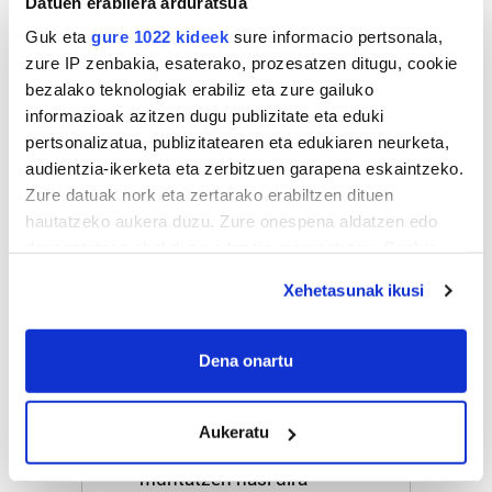
Datuen erabilera arduratsua
Astekaria
Guk eta
gure 1022 kideek
sure informacio pertsonala,
zure IP zenbakia, esaterako, prozesatzen ditugu, cookie
Naturak bere
lekua hartu du
bezalako teknologiak erabiliz eta zure gailuko
Artikutzako
informazioak azitzen dugu publizitate eta eduki
urtegian
pertsonalizatua, publizitatearen eta edukiaren neurketa,
2.500 zkia.
audientzia-ikerketa eta zerbitzuen garapena eskaintzeko.
Zure datuak nork eta zertarako erabiltzen dituen
hautatzeko aukera duzu. Zure onespena aldatzen edo
HARTU HITZA
deuseztatzen ahal duzu edozein momentutan, Cookie
deklaraziotik edo Privacy triggerean klikatuz.
Xehetasunak ikusi
Azken egunetako irakurrienak
If you allow, we would also like to:
Collect information about your geographical
Dena onartu
1
Hizkuntza ere, kontsumo
location which can be accurate to within several
irizpide
meters
Aukeratu
Identify your device by actively scanning it for
2
Aste Nagusiko azpiegitura
specific characteristics (fingerprinting)
muntatzen hasi dira