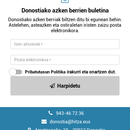
Donostiako azken berrien buletina
Donostiako azken berriak biltzen ditu bi egunean behin.
Astelehen, asteazken eta ostiraletan iristen zaizu posta
elektronikora.
Pribatutasun Politika
irakurri eta onartzen dut.
Harpidetu
943-46 72 36
donostia@hitza.eus