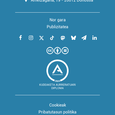
Ametzagaña, 19 - 20012 Donostia
Nor gara
Publizitatea
KUDEAKETA AURRERATUARI
DIPLOMA
Cookieak
Pribatutasun politika