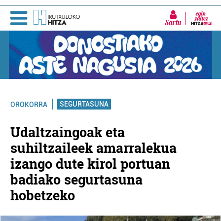
Sartu
SEGURTASUNA
OROKORRA
Udaltzaingoak eta
suhiltzaileek amarralekua
izango dute kirol portuan
badiako segurtasuna
hobetzeko