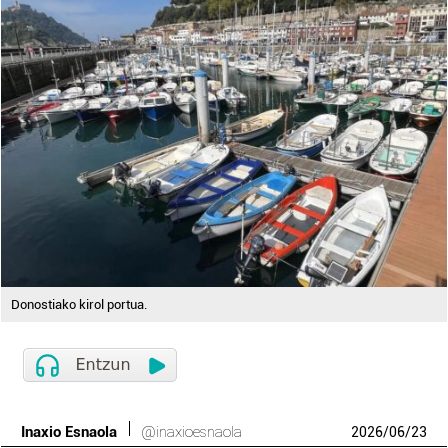
Donostiako kirol portua.
Inaxio Esnaola
@inaxioesnaola
2026
/
06
/
23