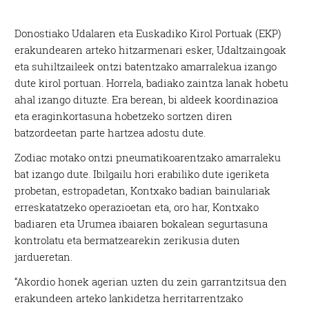
Donostiako Udalaren eta Euskadiko Kirol Portuak (EKP)
erakundearen arteko hitzarmenari esker, Udaltzaingoak
eta suhiltzaileek ontzi batentzako amarralekua izango
dute kirol portuan. Horrela, badiako zaintza lanak hobetu
ahal izango dituzte. Era berean, bi aldeek koordinazioa
eta eraginkortasuna hobetzeko sortzen diren
batzordeetan parte hartzea adostu dute.
Zodiac motako ontzi pneumatikoarentzako amarraleku
bat izango dute. Ibilgailu hori erabiliko dute igeriketa
probetan, estropadetan, Kontxako badian bainulariak
erreskatatzeko operazioetan eta, oro har, Kontxako
badiaren eta Urumea ibaiaren bokalean segurtasuna
kontrolatu eta bermatzearekin zerikusia duten
jardueretan.
“Akordio honek agerian uzten du zein garrantzitsua den
erakundeen arteko lankidetza herritarrentzako