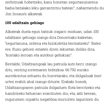
zerbitzuak hobetzeko, kasu honetan segurtasunarena
badia bezalako leku garrantzitsu batean”, nabarmendu du
Jon Insausti alkateak.
100 udaltzain gehiago
Alkateak duela egun batzuk iragarri moduan, udan 100
udaltzain gehiago izango dira Donostiako kaleetan,
“segurtasuna, ordena eta bizikidetza bermatzeko”. Batez
ere, fluxu gehien ematen diren lekuetan ibiliko dira,
“kostako lerroan eta autobus geltokian”.
Bestalde, Udaltzaingoak lau patruila auto berri izango
ditu,
renting
sistemaren bidezkoa. 66.792 euroko
aurrekontua zehaztu du horretarako, eta ibilgailuak bost
urtez erabili ahal izango dituzte. Erabaki honek,
Udaltzaingoaren patruila ibilgailuen flota berritzeko eta
handitzeko beharrari erantzuten dio, eta, aldi berean,
ingurumen inpaktu negatiboa murrizten laguntzen du.