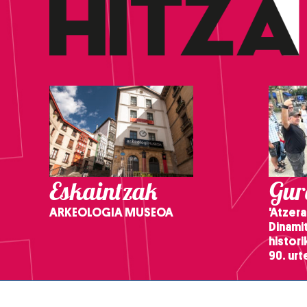
Eskaintzak
Gure
ARKEOLOGIA MUSEOA
'Atzera
Dinamit
histor
90. ur