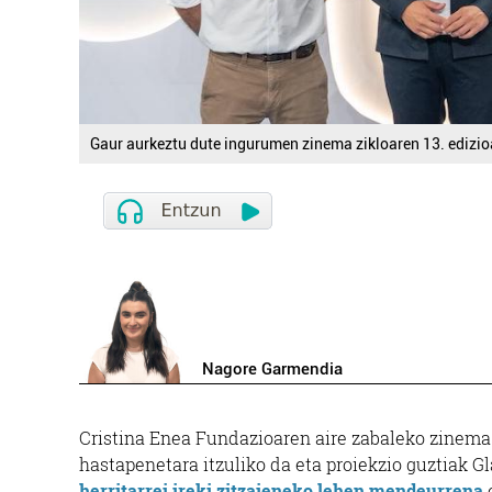
Gaur aurkeztu dute ingurumen zinema zikloaren 13. edizio
Nagore Garmendia
Cristina Enea Fundazioaren aire zabaleko zinema 
hastapenetara itzuliko da eta proiekzio guztiak G
herritarrei ireki zitzaieneko lehen mendeurrena
o