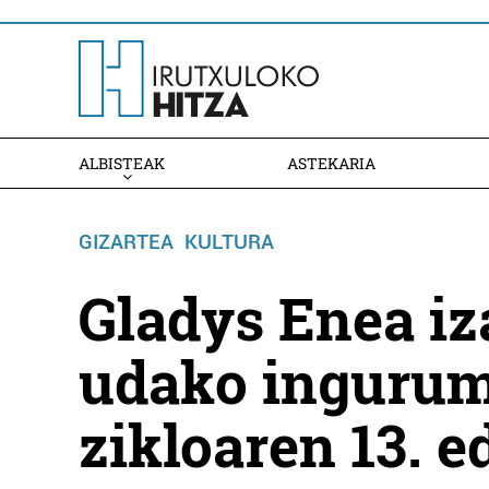
ALBISTEAK
ASTEKARIA
GIZARTEA
KULTURA
Gladys Enea iza
udako inguru
zikloaren 13. e