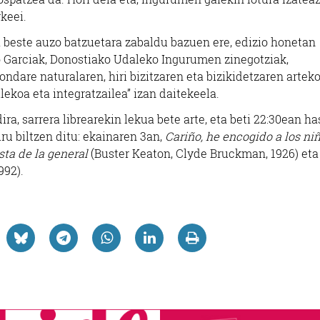
rkeei.
 beste auzo batzuetara zabaldu bazuen ere, edizio honetan
o Garciak, Donostiako Udaleko Ingurumen zinegotziak,
ndare naturalaren, hiri bizitzaren eta bizikidetzaren artek
lekoa eta integratzailea” izan daitekeela.
ra, sarrera librearekin lekua bete arte, eta beti 22:30ean ha
ru biltzen ditu: ekainaren 3an,
Cariño, he encogido a los ni
sta de la general
(Buster Keaton, Clyde Bruckman, 1926) eta
992).