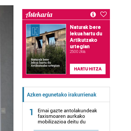
Astekaria
Naturak bere
lekua hartu du
Artikutzako
urtegian
2.500 zkia.
HARTU HITZA
Azken egunetako irakurrienak
1
Ernai gazte antolakundeak
faxismoaren aurkako
mobilizazioa deitu du