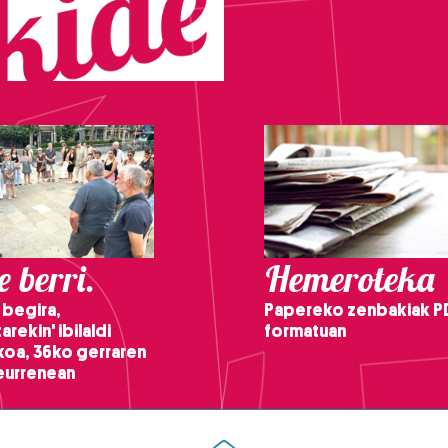
 berri.
Hemeroteka
 begira,
Papereko zenbakiak P
arekin' ibilaldi
formatuan
ikoa, 36ko gerraren
teurrenean