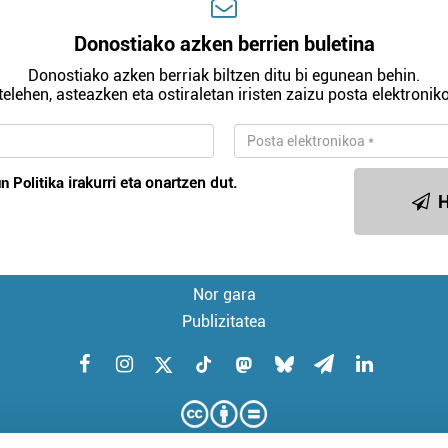
Donostiako azken berrien buletina
Donostiako azken berriak biltzen ditu bi egunean behin.
telehen, asteazken eta ostiraletan iristen zaizu posta elektroniko
n Politika
irakurri eta onartzen dut.
H
Nor gara
Publizitatea