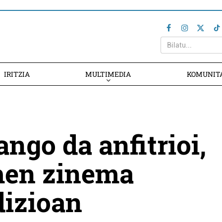
IRITZIA
MULTIMEDIA
KOMUNIT
ngo da anfitrioi,
men zinema
dizioan