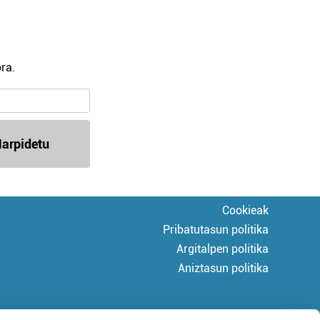
ra.
arpidetu
Cookieak
Pribatutasun politika
Argitalpen politika
Aniztasun politika