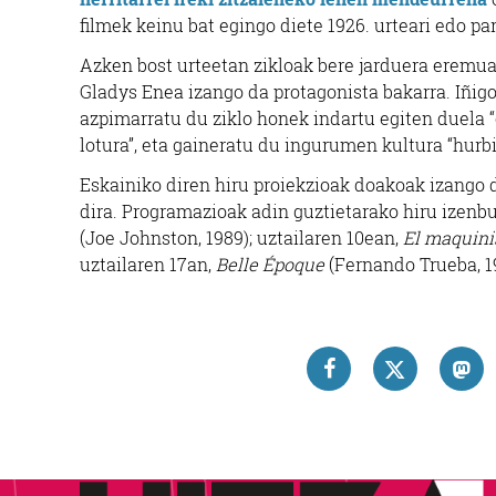
filmek keinu bat egingo diete 1926. urteari edo pa
Azken bost urteetan zikloak bere jarduera eremua
Gladys Enea izango da protagonista bakarra. Iñig
azpimarratu du ziklo honek indartu egiten duela “o
lotura”, eta gaineratu du ingurumen kultura “hurbi
Eskainiko diren hiru proiekzioak doakoak izango di
dira. Programazioak adin guztietarako hiru izenbu
(Joe Johnston, 1989); uztailaren 10ean,
El maquini
uztailaren 17an,
Belle Époque
(Fernando Trueba, 1