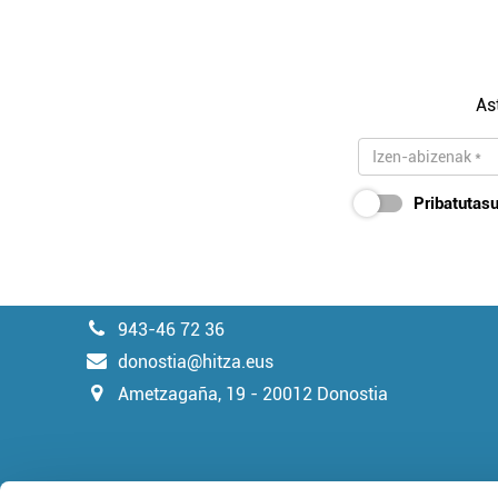
As
Pribatutasu
943-46 72 36
donostia@hitza.eus
Ametzagaña, 19 - 20012 Donostia