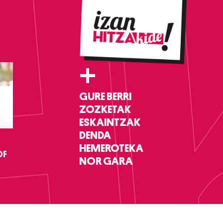
+
GURE BERRI
ZOZKETAK
ESKAINTZAK
DENDA
HEMEROTEKA
DF
NOR GARA