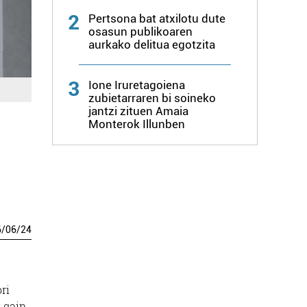
2
Pertsona bat atxilotu dute
osasun publikoaren
aurkako delitua egotzita
3
Ione Iruretagoiena
zubietarraren bi soineko
jantzi zituen Amaia
Monterok Illunben
6
/
06
/
24
ri
 gain,