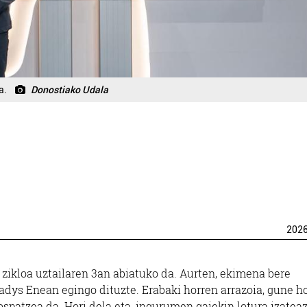
a.
Donostiako Udala
202
zikloa uztailaren 3an abiatuko da. Aurten, ekimena bere
ladys Enean egingo dituzte. Erabaki horren arrazoia, gune ho
spatzea da. Hori dela eta, ingurumen gaiekin lotura izateaz