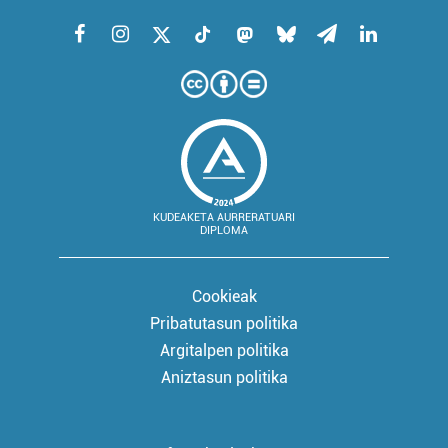
KUDEAKETA AURRERATUARI
DIPLOMA
Cookieak
Pribatutasun politika
Argitalpen politika
Aniztasun politika