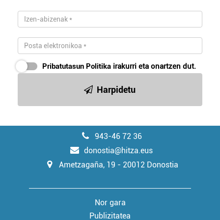
Pribatutasun Politika
irakurri eta onartzen dut.
Harpidetu
943-46 72 36
donostia@hitza.eus
Ametzagaña, 19 - 20012 Donostia
Nor gara
Publizitatea