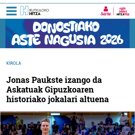
Sartu
KIROLA
Jonas Paukste izango da
Askatuak Gipuzkoaren
historiako jokalari altuena