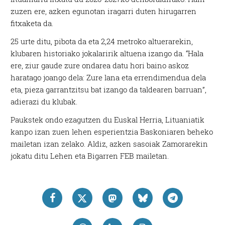
zuzen ere, azken egunotan iragarri duten hirugarren
fitxaketa da.
25 urte ditu, pibota da eta 2,24 metroko altuerarekin,
klubaren historiako jokalaririk altuena izango da. “Hala
ere, ziur gaude zure ondarea datu hori baino askoz
haratago joango dela: Zure lana eta errendimendua dela
eta, pieza garrantzitsu bat izango da taldearen barruan”,
adierazi du klubak.
Paukstek ondo ezagutzen du Euskal Herria, Lituaniatik
kanpo izan zuen lehen esperientzia Baskoniaren beheko
mailetan izan zelako. Aldiz, azken sasoiak Zamorarekin
jokatu ditu Lehen eta Bigarren FEB mailetan.