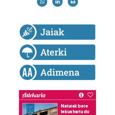
Astekaria
Naturak bere
lekua hartu du