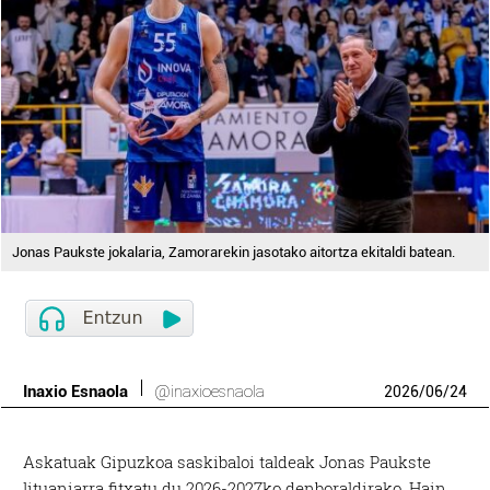
Jonas Paukste jokalaria, Zamorarekin jasotako aitortza ekitaldi batean.
Inaxio Esnaola
@inaxioesnaola
2026
/
06
/
24
Askatuak Gipuzkoa saskibaloi taldeak Jonas Paukste
lituaniarra fitxatu du 2026-2027ko denboraldirako. Hain