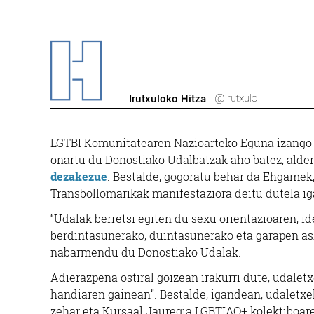
@irutxulo
Irutxuloko Hitza
LGTBI Komunitatearen Nazioarteko Eguna izango da
onartu du Donostiako Udalbatzak aho batez, alder
dezakezue
. Bestalde, gogoratu behar da Ehgame
Transbollomarikak manifestaziora deitu dutela iga
“Udalak berretsi egiten du sexu orientazioaren, i
berdintasunerako, duintasunerako eta garapen a
nabarmendu du Donostiako Udalak.
Adierazpena ostiral goizean irakurri dute, udalet
handiaren gainean”. Bestalde, igandean, udaletx
zehar eta Kursaal Jauregia LGBTIAQ+ kolektiboare