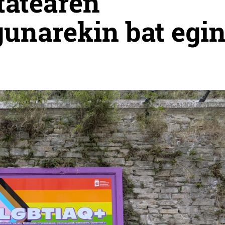
atearen
unarekin bat egi