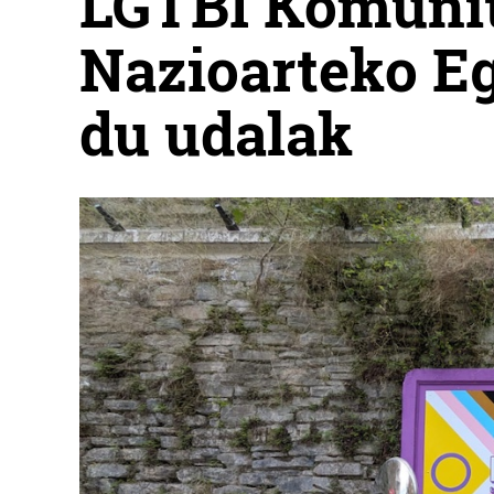
LGTBI Komunit
Nazioarteko Eg
du udalak