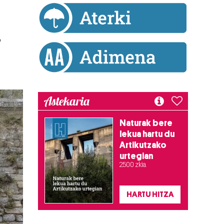
n
Astekaria
Naturak bere
lekua hartu du
Artikutzako
urtegian
2.500 zkia.
HARTU HITZA