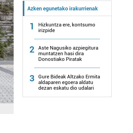
Azken egunetako irakurrienak
1
Hizkuntza ere, kontsumo
irizpide
2
Aste Nagusiko azpiegitura
muntatzen hasi dira
Donostiako Piratak
3
Gure Bideak Altzako Ermita
aldaparen egoera aldatu
dezan eskatu dio udalari