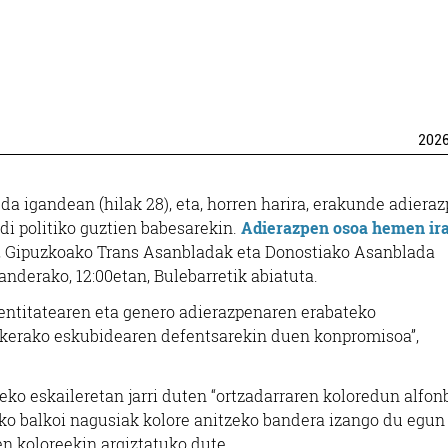
202
 igandean (hilak 28), eta, horren harira, erakunde adiera
di politiko guztien babesarekin.
Adierazpen osoa hemen ir
k, Gipuzkoako Trans Asanbladak eta Donostiako Asanblada
nderako, 12:00etan, Bulebarretik abiatuta.
dentitatearen eta genero adierazpenaren erabateko
skerako eskubidearen defentsarekin duen konpromisoa”,
xeko eskaileretan jarri duten “ortzadarraren koloredun alfon
eko balkoi nagusiak kolore anitzeko bandera izango du egun
n koloreekin argiztatuko dute.