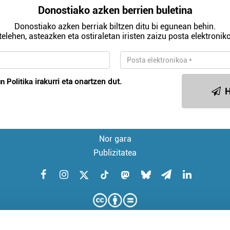
Donostiako azken berrien buletina
Donostiako azken berriak biltzen ditu bi egunean behin.
telehen, asteazken eta ostiraletan iristen zaizu posta elektroniko
n Politika
irakurri eta onartzen dut.
H
Nor gara
Publizitatea