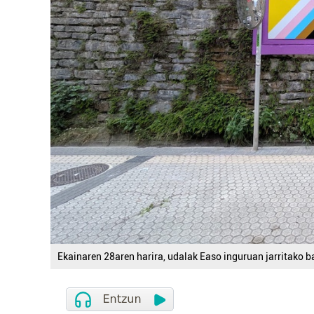
Ekainaren 28aren harira, udalak Easo inguruan jarritako b