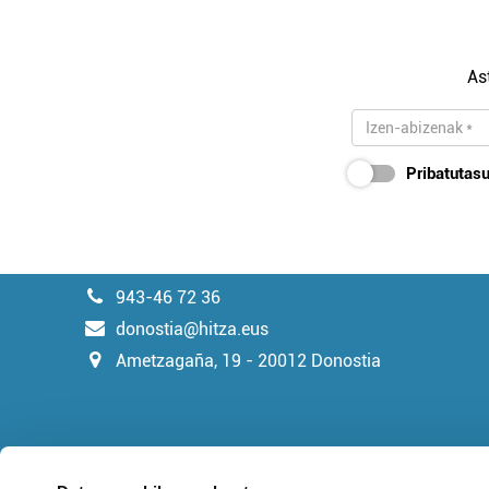
As
Pribatutasu
943-46 72 36
donostia@hitza.eus
Ametzagaña, 19 - 20012 Donostia