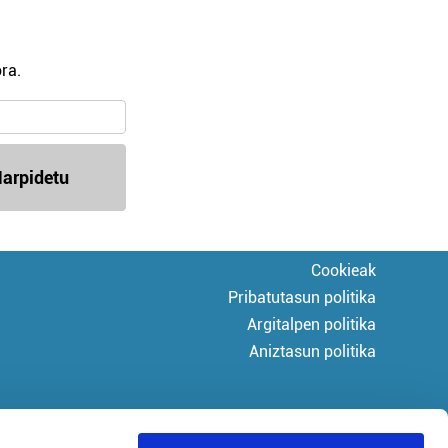
ra.
arpidetu
Cookieak
Pribatutasun politika
Argitalpen politika
Aniztasun politika