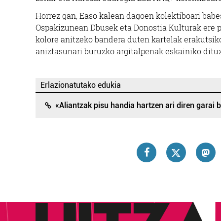
Horrez gan, Easo kalean dagoen kolektiboari babes
Ospakizunean Dbusek eta Donostia Kulturak ere p
kolore anitzeko bandera duten kartelak erakutsiko 
aniztasunari buruzko argitalpenak eskainiko dituzt
Erlazionatutako edukia
«Aliantzak pisu handia hartzen ari diren garai