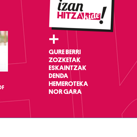
+
GURE BERRI
ZOZKETAK
ESKAINTZAK
DENDA
HEMEROTEKA
DF
NOR GARA