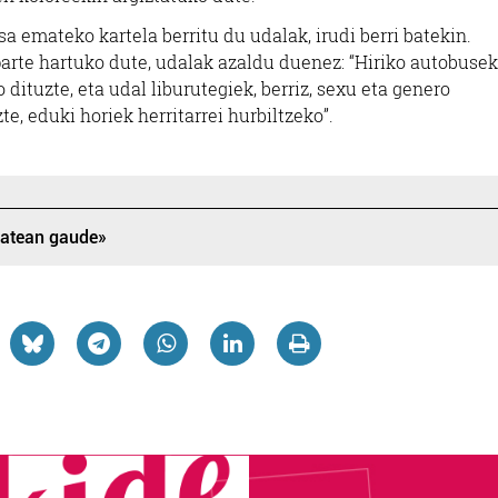
a emateko kartela berritu du udalak, irudi berri batekin.
arte hartuko dute, udalak azaldu duenez: “Hiriko autobusek
dituzte, eta udal liburutegiek, berriz, sexu eta genero
e, eduki horiek herritarrei hurbiltzeko”.
 batean gaude»