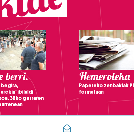
 berri.
Hemeroteka
 begira,
Papereko zenbakiak P
arekin' ibilaldi
formatuan
ikoa, 36ko gerraren
teurrenean