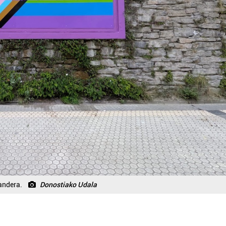
andera.
Donostiako Udala