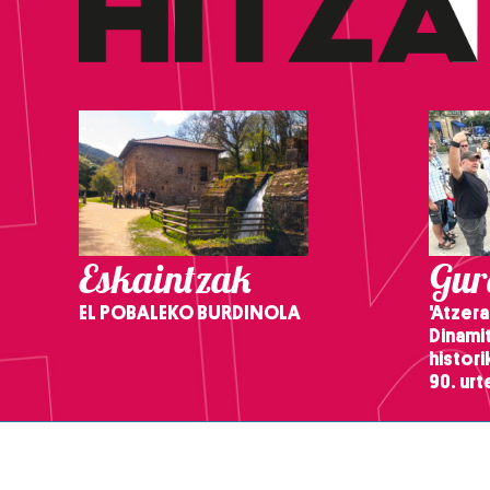
Eskaintzak
Gure
EL POBALEKO BURDINOLA
'Atzera
Dinamit
histor
90. ur