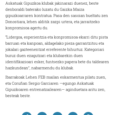
Askatuak Gipuzkoa klubak jakinarazi duenez, beste
denboraldi baterako luzatu du Gaizka Maiza
gipuzkoarraren kontratua. Pasa den sasoian bueltatu zen
Donostiara, lehen alditik zazpi urtera, eta jarraitzeko
konpromisoa agertu du.
“Lidergoa, esperientzia eta konpromisoa ekarri ditu pista
barruan eta kanpoan, aldagelako pieza garrantzitsu eta
jokalari gazteenentzat erreferente bihurtuz. Kategoriari
buruz duen ezagutzari eta klubarekin duen
identifikazioari esker, funtsezko papera bete du taldearen
hazkundean”, nabarmendu du klubak.
Ibarrakoak Lehen FEB mailan eskarmentua pilatu zuen,
eta Coruñan Sergio Garciaren —egungo Askatuak
Gipuzkoaren entrenatzailearen— aginduetara aritu zen,
besteak beste.