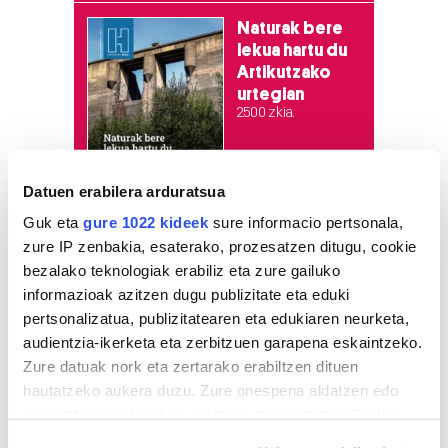
Naturak bere
lekua hartu du
Artikutzako
urtegian
2.500 zkia.
HARTU HITZA
Datuen erabilera arduratsua
Guk eta
gure 1022 kideek
sure informacio pertsonala,
zure IP zenbakia, esaterako, prozesatzen ditugu, cookie
Azken egunetako irakurrienak
bezalako teknologiak erabiliz eta zure gailuko
informazioak azitzen dugu publizitate eta eduki
1
KASek salatu du
pertsonalizatua, publizitatearen eta edukiaren neurketa,
Udaltzaingoa haien aurka
audientzia-ikerketa eta zerbitzuen garapena eskaintzeko.
jazartu dela
Zure datuak nork eta zertarako erabiltzen dituen
hautatzeko aukera duzu. Zure onespena aldatzen edo
2
Dunkel und licht
deuseztatzen ahal duzu edozein momentutan, Cookie
deklaraziotik edo Privacy triggerean klikatuz.