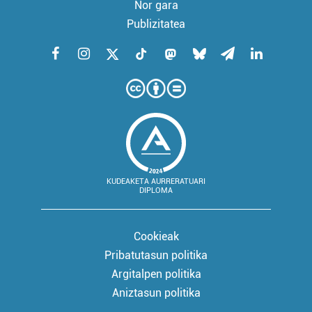
Nor gara
Publizitatea
KUDEAKETA AURRERATUARI
DIPLOMA
Cookieak
Pribatutasun politika
Argitalpen politika
Aniztasun politika