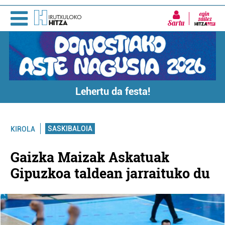
Sartu
Lehertu da festa!
SASKIBALOIA
KIROLA
Gaizka Maizak Askatuak
Gipuzkoa taldean jarraituko du