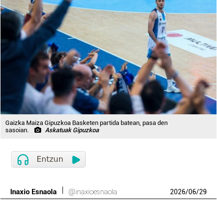
Gaizka Maiza Gipuzkoa Basketen partida batean, pasa den
sasoian.
Askatuak Gipuzkoa
Inaxio Esnaola
@inaxioesnaola
2026
/
06
/
29