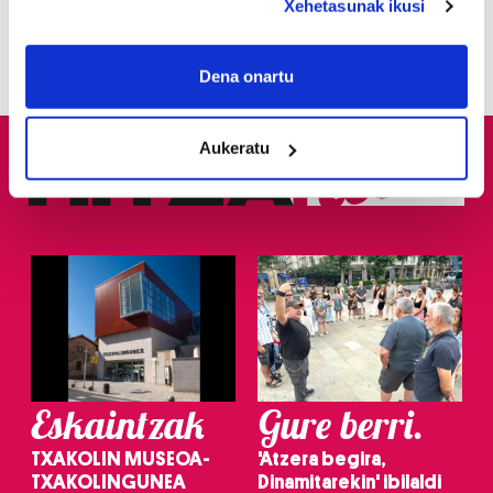
Xehetasunak ikusi
3
Donostiarrek eklipsea
ikusteko planik dute?
If you allow, we would also like to:
Collect information about your geographical
Dena onartu
location which can be accurate to within several
meters
Aukeratu
Identify your device by actively scanning it for
specific characteristics (fingerprinting)
Find out more about how your personal data is processed
and set your preferences in the
details section
.
Guk eta gure bazkideek zure datu pertsonalak
prozesatzen ditugu, zure IP zenbakia, besteak beste,
teknologia erabiliz, cookieak adibidez, iragarki eta eduki
pertsonalizatuak eskaintzeko, iragarkiak eta edukia
neurtzeko, jendeari buruzko informazioa biltzeko eta
Eskaintzak
Gure berri.
produktuak garatzeko. Zure datuak nork eta zertarako
erabiltzen dituen hauta dezakezu.
TXAKOLIN MUSEOA-
'Atzera begira,
TXAKOLINGUNEA
Dinamitarekin' ibilaldi