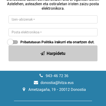
Astelehen, asteazken eta ostiraletan iristen zaizu posta
elektronikora.
Pribatutasun Politika
irakurri eta onartzen dut.
Harpidetu
943-46 72 36
donostia@hitza.eus
Ametzagaña, 19 - 20012 Donostia