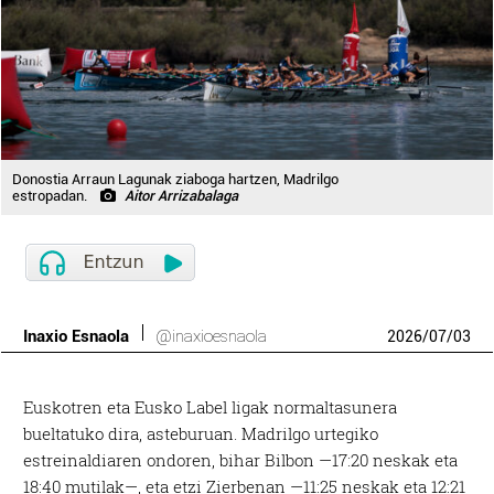
Donostia Arraun Lagunak ziaboga hartzen, Madrilgo
estropadan.
Aitor Arrizabalaga
Inaxio Esnaola
@inaxioesnaola
2026
/
07
/
03
Euskotren eta Eusko Label ligak normaltasunera
bueltatuko dira, asteburuan. Madrilgo urtegiko
estreinaldiaren ondoren, bihar Bilbon —17:20 neskak eta
18:40 mutilak—, eta etzi Zierbenan —11:25 neskak eta 12:21