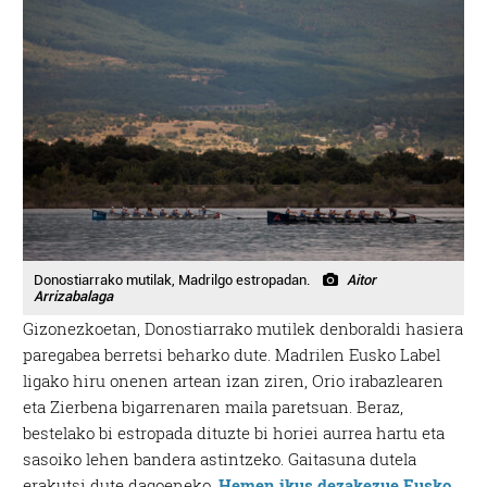
Donostiarrako mutilak, Madrilgo estropadan.
Aitor
Arrizabalaga
Gizonezkoetan, Donostiarrako mutilek denboraldi hasiera
paregabea berretsi beharko dute. Madrilen Eusko Label
ligako hiru onenen artean izan ziren, Orio irabazlearen
eta Zierbena bigarrenaren maila paretsuan. Beraz,
bestelako bi estropada dituzte bi horiei aurrea hartu eta
sasoiko lehen bandera astintzeko. Gaitasuna dutela
erakutsi dute dagoeneko.
Hemen ikus dezakezue Eusko