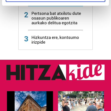
specific characteristics (fingerprinting)
Find out more about how your personal data is processed
2
Pertsona bat atxilotu dute
and set your preferences in the
details section
.
osasun publikoaren
aurkako delitua egotzita
Guk eta gure bazkideek zure datu pertsonalak
prozesatzen ditugu, zure IP zenbakia, besteak beste,
3
Hizkuntza ere, kontsumo
teknologia erabiliz, cookieak adibidez, iragarki eta eduki
irizpide
pertsonalizatuak eskaintzeko, iragarkiak eta edukia
neurtzeko, jendeari buruzko informazioa biltzeko eta
produktuak garatzeko. Zure datuak nork eta zertarako
erabiltzen dituen hauta dezakezu.
Bazkide batzuek ez dizute baimenik eskatzen, eta beren
interes komertzial legitimoetan babesten dira. Ikusi gure
bazkideen zerrenda, beren ustez zein helburutarako
duten interes legitimoa eta horren aurka nola egin
dezakezun ikusteko.
Lortu zure datu pertsonalak prozesatzeko moduari