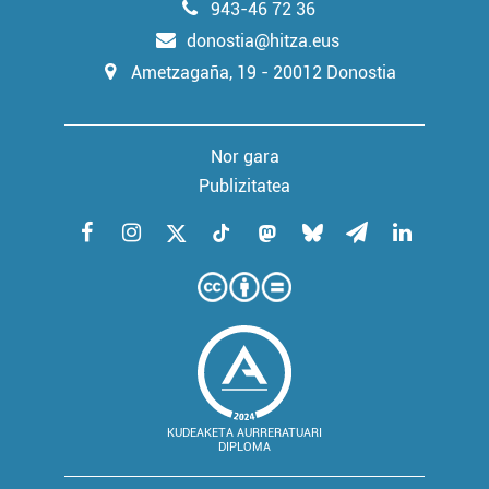
943-46 72 36
donostia@hitza.eus
Ametzagaña, 19 - 20012 Donostia
Nor gara
Publizitatea
KUDEAKETA AURRERATUARI
DIPLOMA