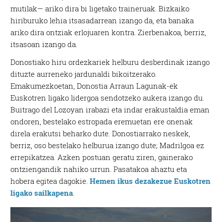
mutilak— ariko dira bi ligetako traineruak. Bizkaiko
hiriburuko lehia itsasadarrean izango da, eta banaka
ariko dira ontziak erlojuaren kontra. Zierbenakoa, berriz,
itsasoan izango da.
Donostiako hiru ordezkariek helburu desberdinak izango
dituzte aurreneko jardunaldi bikoitzerako.
Emakumezkoetan, Donostia Arraun Lagunak-ek
Euskotren ligako lidergoa sendotzeko aukera izango du.
Buitrago del Lozoyan irabazi eta indar erakustaldia eman
ondoren, bestelako estropada eremuetan ere onenak
direla erakutsi beharko dute. Donostiarrako neskek,
berriz, oso bestelako helburua izango dute; Madrilgoa ez
errepikatzea. Azken postuan geratu ziren, gainerako
ontziengandik nahiko urrun. Pasatakoa ahaztu eta
hobera egitea dagokie.
Hemen ikus dezakezue Euskotren
ligako sailkapena
.