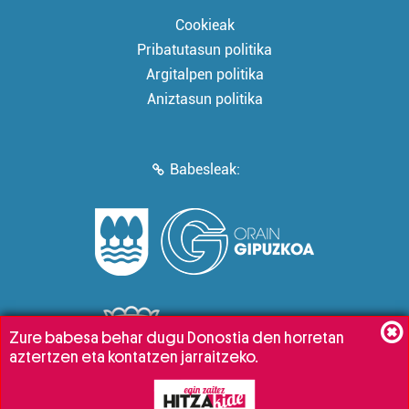
Cookieak
Pribatutasun politika
Argitalpen politika
Aniztasun politika
Babesleak:
Zure babesa behar dugu Donostia den horretan
aztertzen eta kontatzen jarraitzeko.