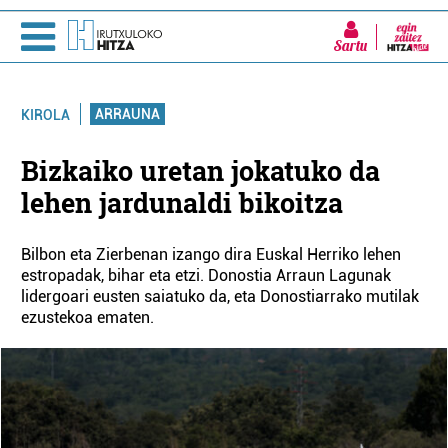
Sartu
ARRAUNA
KIROLA
Bizkaiko uretan jokatuko da
lehen jardunaldi bikoitza
Bilbon eta Zierbenan izango dira Euskal Herriko lehen
estropadak, bihar eta etzi. Donostia Arraun Lagunak
lidergoari eusten saiatuko da, eta Donostiarrako mutilak
ezustekoa ematen.