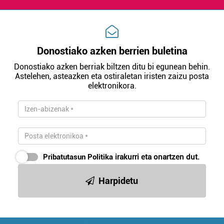
Donostiako azken berrien buletina
Donostiako azken berriak biltzen ditu bi egunean behin.
Astelehen, asteazken eta ostiraletan iristen zaizu posta
elektronikora.
Pribatutasun Politika
irakurri eta onartzen dut.
Harpidetu