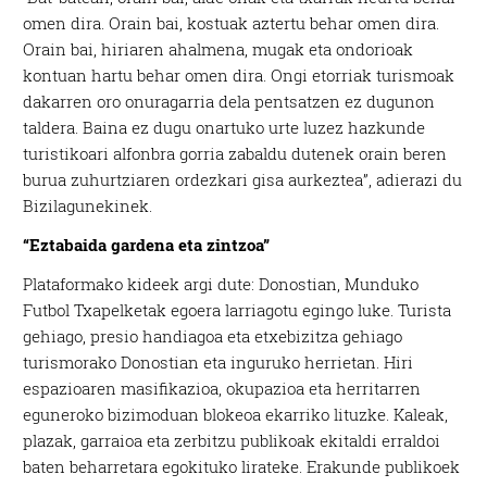
omen dira. Orain bai, kostuak aztertu behar omen dira.
Orain bai, hiriaren ahalmena, mugak eta ondorioak
kontuan hartu behar omen dira. Ongi etorriak turismoak
dakarren oro onuragarria dela pentsatzen ez dugunon
taldera. Baina ez dugu onartuko urte luzez hazkunde
turistikoari alfonbra gorria zabaldu dutenek orain beren
burua zuhurtziaren ordezkari gisa aurkeztea”, adierazi du
Bizilagunekinek.
“Eztabaida gardena eta zintzoa”
Plataformako kideek argi dute: Donostian, Munduko
Futbol Txapelketak egoera larriagotu egingo luke. Turista
gehiago, presio handiagoa eta etxebizitza gehiago
turismorako Donostian eta inguruko herrietan. Hiri
espazioaren masifikazioa, okupazioa eta herritarren
eguneroko bizimoduan blokeoa ekarriko lituzke. Kaleak,
plazak, garraioa eta zerbitzu publikoak ekitaldi erraldoi
baten beharretara egokituko lirateke. Erakunde publikoek