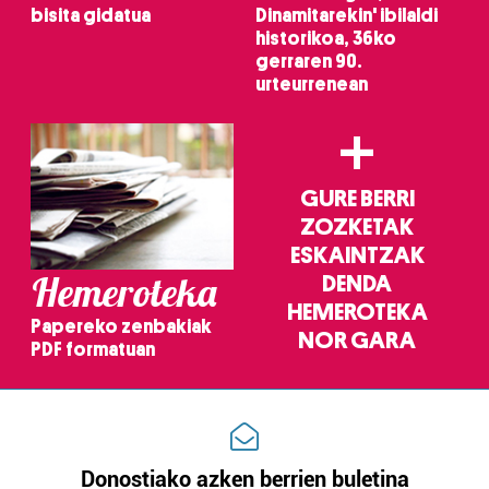
bisita gidatua
Dinamitarekin' ibilaldi
historikoa, 36ko
gerraren 90.
urteurrenean
+
GURE BERRI
ZOZKETAK
ESKAINTZAK
Hemeroteka
DENDA
HEMEROTEKA
Papereko zenbakiak
NOR GARA
PDF formatuan
Donostiako azken berrien buletina