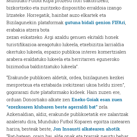
Munduko Futbol Kopa prozesu hori sakontzeko,
bizkortzeko eta zuritzeko dispositibo erraldoia izango
litzateke. Horregatik, hainbat auzo elkartek eta
Bizilagunekin plataformak
gutuna bidali genion FIFAri
,
erabakia atzera bota
zezan eskatzeko. Argi azaldu genuen ekitaldi honek
turistifikazioa areagotuko lukeela, etxebizitza larrialdia
okertuko lukeela, espazio publikoa interes komertzialen
arabera eraldatuko lukeela eta herritarren eguneroko
bizimodua baldintzatuko lukeela”.
“Erakunde publikoen aldetik, ordea, bizilagunen kezkei
mespretxua eta eztabaida irekitzeari ukoa heldu ziren”,
gogorarazi dute plataformako kideek. Hain zuzen ere,
orduan Donostiako alkate zen
Eneko Goiak esan zuen
“ezezkoaren klubaren beste agerraldi bat”
zela.
Azkenaldian, aldiz, erakunde publikoetatik ere zalantzak
azaleratu dira, Munduko Futbol Koparen egoitza izatearen
harira, besteak beste,
Jon Insausti alkatearen ahotik
.
“Bat-batean, orain bai, alde onak eta txarrak neurtu behar