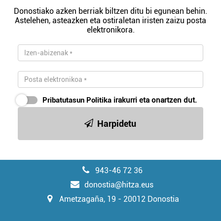
Donostiako azken berriak biltzen ditu bi egunean behin.
Astelehen, asteazken eta ostiraletan iristen zaizu posta
elektronikora.
Pribatutasun Politika
irakurri eta onartzen dut.
Harpidetu
943-46 72 36
donostia@hitza.eus
Ametzagaña, 19 - 20012 Donostia