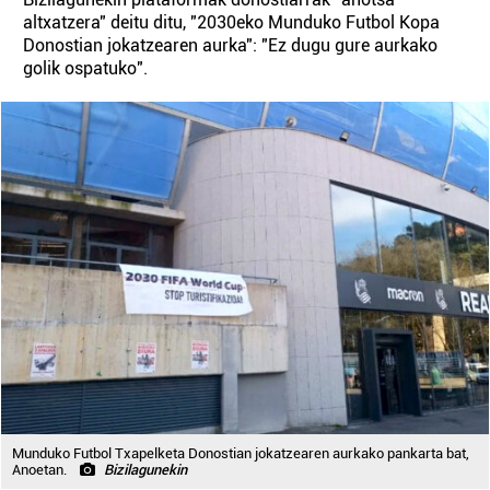
altxatzera" deitu ditu, "2030eko Munduko Futbol Kopa
Donostian jokatzearen aurka": "Ez dugu gure aurkako
golik ospatuko".
Munduko Futbol Txapelketa Donostian jokatzearen aurkako pankarta bat,
Anoetan.
Bizilagunekin