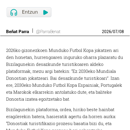
Beñat Parra
@ParraBenat
2026
/
07
/
08
2026ko gizonezkoen Munduko Futbol Kopa jokatzen ari
den honetan, hurrengoaren inguruko oharra plazaratu du
Bizilagunekin desazkunde turistikoaren aldeko
plataformak, mezu argi batekin: “Ez 2030eko Mundiala
Donostian jokatzeari. Bai desazkunde turistikoari”. Izan
ere, 2030eko Munduko Futbol Kopa Espainiak, Portugalek
eta Marokok elkarrekin antolatuko dute, eta baliteke
Donostia izatea egoitzetako bat.
Bizilagunekin plataforma, ordea, hiriko beste hainbat
eragilerekin batera, hasieratik agertu da horren aurka:
“Donostiak turistifikazio prozesu basatia bizi du, eta