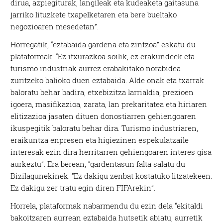
dirua, azpiegiturak, langileak eta kudeaketa gaitasuna
jarriko lituzkete txapelketaren eta bere bueltako
negozioaren mesedetan”.
Horregatik, “eztabaida gardena eta zintzoa” eskatu du
plataformak: “Ez itxurazkoa soilik, ez erakundeek eta
turismo industriak aurrez erabakitako norabidea
zuritzeko balioko duen eztabaida. Alde onak eta txarrak
baloratu behar badira, etxebizitza larrialdia, prezioen
igoera, masifikazioa, zarata, lan prekaritatea eta hiriaren
elitizazioa jasaten dituen donostiarren gehiengoaren
ikuspegitik baloratu behar dira. Turismo industriaren,
eraikuntza enpresen eta higiezinen espekulatzaile
interesak ezin dira herritarren gehiengoaren interes gisa
aurkeztu”. Era berean, “gardentasun falta salatu du
Bizilagunekinek: “Ez dakigu zenbat kostatuko litzatekeen.
Ez dakigu zer tratu egin diren FIFArekin”.
Horrela, plataformak nabarmendu du ezin dela “ekitaldi
bakoitzaren aurrean eztabaida hutsetik abiatu, aurretik