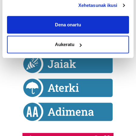
deklaraziotik edo Privacy triggerean klikatuz.
Xehetasunak ikusi
If you allow, we would also like to:
Collect information about your geographical
Dena onartu
location which can be accurate to within several
meters
Aukeratu
Identify your device by actively scanning it for
specific characteristics (fingerprinting)
Find out more about how your personal data is processed
and set your preferences in the
details section
.
Guk eta gure bazkideek zure datu pertsonalak
prozesatzen ditugu, zure IP zenbakia, besteak beste,
teknologia erabiliz, cookieak adibidez, iragarki eta eduki
pertsonalizatuak eskaintzeko, iragarkiak eta edukia
neurtzeko, jendeari buruzko informazioa biltzeko eta
produktuak garatzeko. Zure datuak nork eta zertarako
erabiltzen dituen hauta dezakezu.