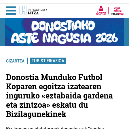
Sartu
TURISTIFIKAZIOA
GIZARTEA
Donostia Munduko Futbol
Koparen egoitza izatearen
inguruko «eztabaida gardena
eta zintzoa» eskatu du
Bizilagunekinek
Bizilagunekin plataformak donostiarrak "ahotsa