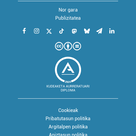
Nor gara
Publizitatea
KUDEAKETA AURRERATUARI
DIPLOMA
Cookieak
Pribatutasun politika
Argitalpen politika
Aniztasun politika