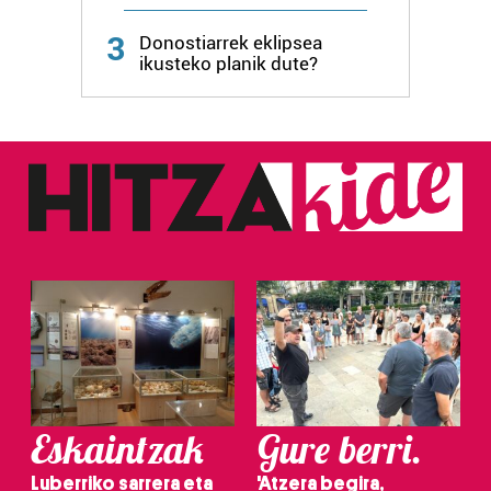
3
Donostiarrek eklipsea
ikusteko planik dute?
Eskaintzak
Gure berri.
Luberriko sarrera eta
'Atzera begira,