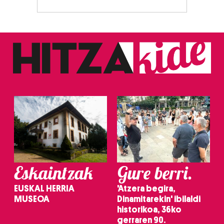
Webgune honek cookie propioak eta hirugarrenen cookie-
fitxategiak erabiltzen ditu. Zure esperientzia eta
zerbitzuak hobetzeko asmoz, cookie teknologiaz
baliatzen gara. Ohar hau onartuz gero, teknologia hori
erabiltzeko baimen esplizitua ematen diguzu.
Gehiago
irakurri
Eskaintzak
Gure berri.
EUSKAL HERRIA
'Atzera begira,
MUSEOA
Dinamitarekin' ibilaldi
historikoa, 36ko
gerraren 90.