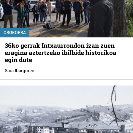
OROKORRA
36ko gerrak Intxaurrondon izan zuen
eragina aztertzeko ibilbide historikoa
egin dute
Sara Ibarguren