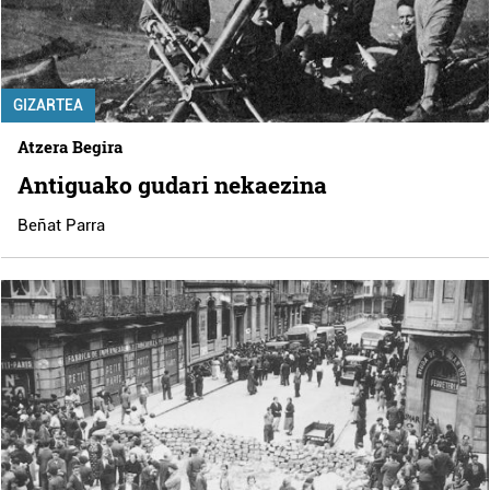
GIZARTEA
Atzera Begira
Antiguako gudari nekaezina
Beñat Parra