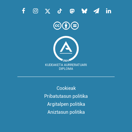
KUDEAKETA AURRERATUARI
DIPLOMA
Cookieak
Pribatutasun politika
Argitalpen politika
Aniztasun politika