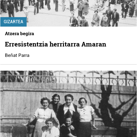
GIZARTEA
Atzera begira
Erresistentzia herritarra Amaran
Beñat Parra