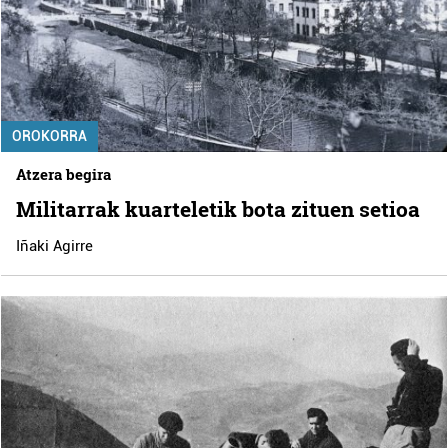
OROKORRA
Atzera begira
Militarrak kuarteletik bota zituen setioa
Iñaki Agirre