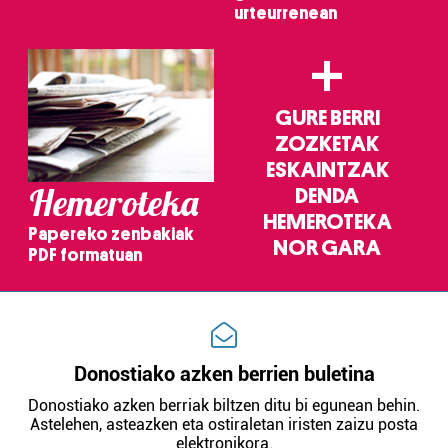
urteurrenean
+
GURE BERRI
ZOZKETAK
ESKAINTZAK
Hemeroteka
DENDA
HEMEROTEKA
Papereko zenbakiak
NOR GARA
PDF formatuan
Donostiako azken berrien buletina
Donostiako azken berriak biltzen ditu bi egunean behin.
Astelehen, asteazken eta ostiraletan iristen zaizu posta
elektronikora.