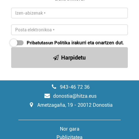
Pribatutasun Politika
irakurri eta onartzen dut.
Harpidetu
943-46 72 36
donostia@hitza.eus
Ametzagaña, 19 - 20012 Donostia
Nor gara
Publizitatea