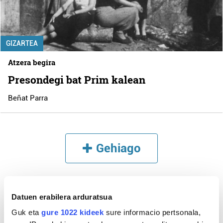
GIZARTEA
Atzera begira
Presondegi bat Prim kalean
Beñat Parra
Gehiago
Datuen erabilera arduratsua
Guk eta
gure 1022 kideek
sure informacio pertsonala,