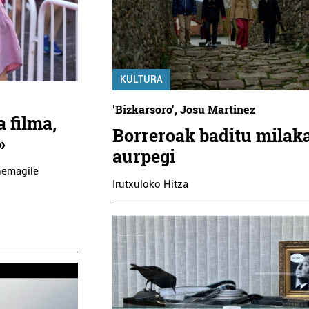
KULTURA
'Bizkarsoro', Josu Martinez
 filma,
Borreroak baditu milak
»
aurpegi
nemagile
Irutxuloko Hitza