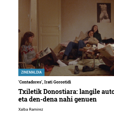
ZINEMALDIA
'Contadores', Irati Gorostidi
Txiletik Donostiara: langile au
eta den-dena nahi genuen
Xalba Ramirez