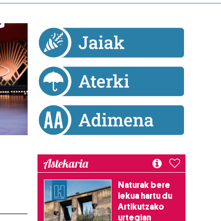
Astekaria
Naturak bere
lekua hartu du
Artikutzako
urtegian