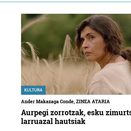
KULTURA
Ander Makazaga Conde, ZINEA ATARIA
Aurpegi zorrotzak, esku zimurt
larruazal hautsiak