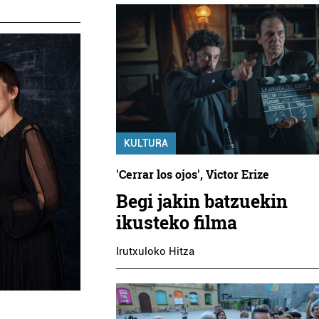
KULTURA
'Cerrar los ojos', Victor Erize
Begi jakin batzuekin
ikusteko filma
Irutxuloko Hitza