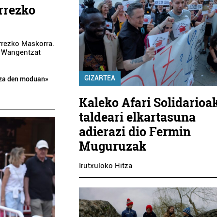
rrezko
rrezko Maskorra.
n Wangentzat
GIZARTEA
ntza den moduan»
Kaleko Afari Solidarioa
taldeari elkartasuna
adierazi dio Fermin
Muguruzak
Irutxuloko Hitza