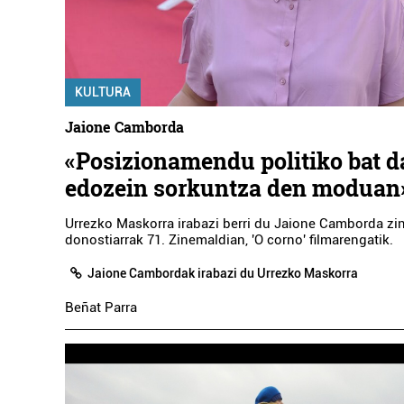
KULTURA
Jaione Camborda
«Posizionamendu politiko bat da
edozein sorkuntza den moduan
Urrezko Maskorra irabazi berri du Jaione Camborda zi
donostiarrak 71. Zinemaldian, 'O corno' filmarengatik.
Jaione Cambordak irabazi du Urrezko Maskorra
Beñat Parra