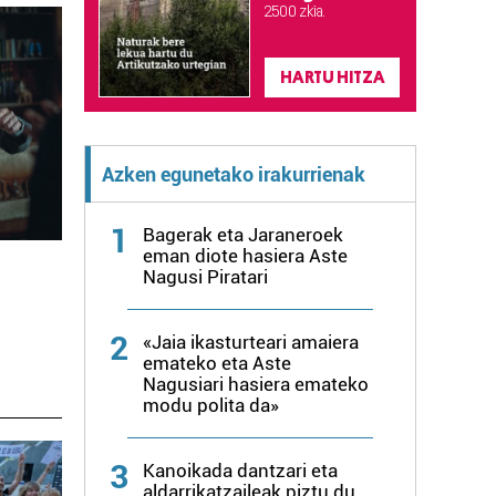
2.500 zkia.
HARTU HITZA
Azken egunetako irakurrienak
1
Bagerak eta Jaraneroek
eman diote hasiera Aste
Nagusi Piratari
2
«Jaia ikasturteari amaiera
emateko eta Aste
Nagusiari hasiera emateko
modu polita da»
3
Kanoikada dantzari eta
aldarrikatzaileak piztu du