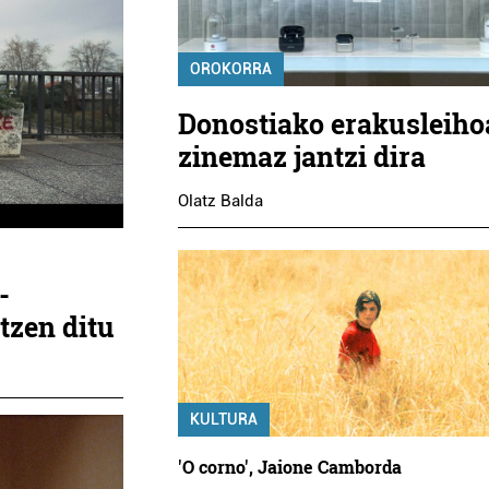
OROKORRA
Donostiako erakusleiho
zinemaz jantzi dira
Olatz Balda
-
tzen ditu
KULTURA
'O corno', Jaione Camborda