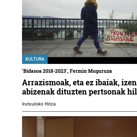
KULTURA
'Bidasoa 2018-2023', Fermin Muguruza
Arrazismoak, eta ez ibaiak, izen
abizenak dituzten pertsonak hil
Irutxuloko Hitza