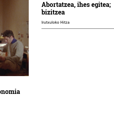
Abortatzea, ihes egitea;
bizitzea
Irutxuloko Hitza
tonomia