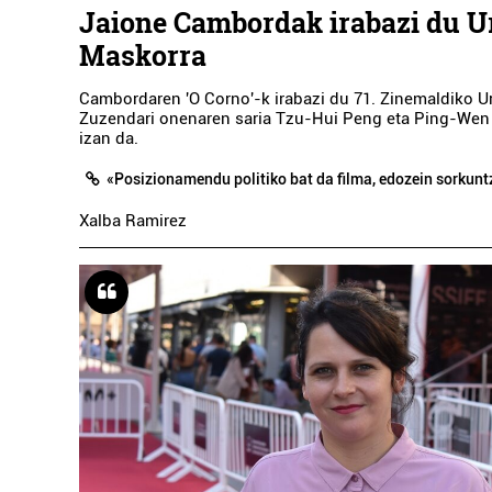
Jaione Cambordak irabazi du U
Maskorra
Cambordaren 'O Corno'-k irabazi du 71. Zinemaldiko U
Zuzendari onenaren saria Tzu-Hui Peng eta Ping-We
izan da.
«Posizionamendu politiko bat da filma, edozein sorku
Xalba Ramirez