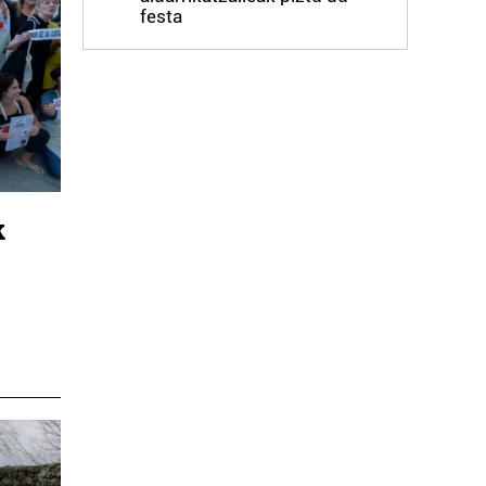
festa
k