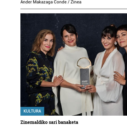
Ander Makazaga Conde / Zinea
KULTURA
Zinemaldiko sari banaketa