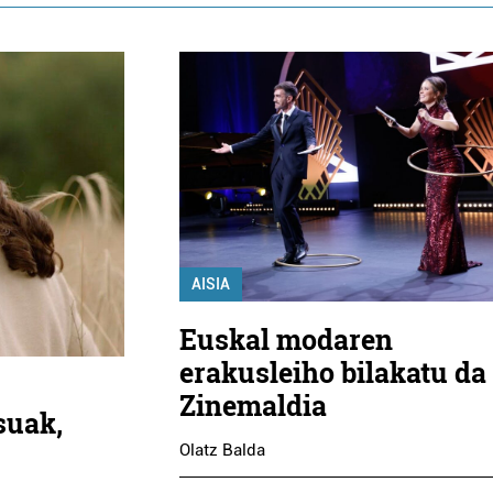
AISIA
Euskal modaren
erakusleiho bilakatu da
Zinemaldia
suak,
Olatz Balda