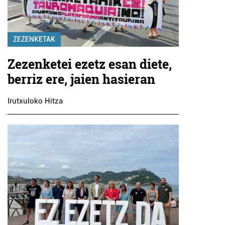
ZEZENKETAK
Zezenketei ezetz esan diete,
berriz ere, jaien hasieran
Irutxuloko Hitza