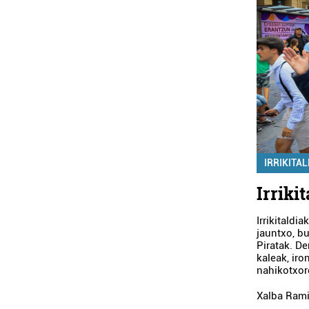
IRRIKITAL
Irriki
Irrikitaldi
jauntxo, bu
Piratak. De
kaleak, iro
nahikotxor
Xalba Rami