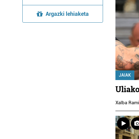
Argazki lehiaketa
JAIAK
Uliako
Xalba Rami