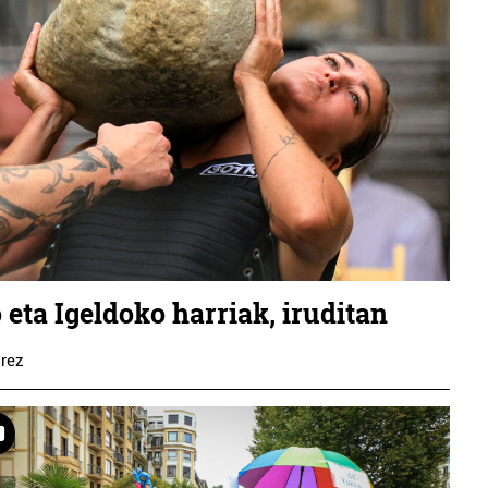
 eta Igeldoko harriak, iruditan
rez