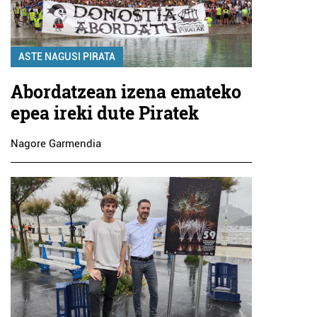
ASTE NAGUSI PIRATA
Abordatzean izena emateko
epea ireki dute Piratek
Nagore Garmendia