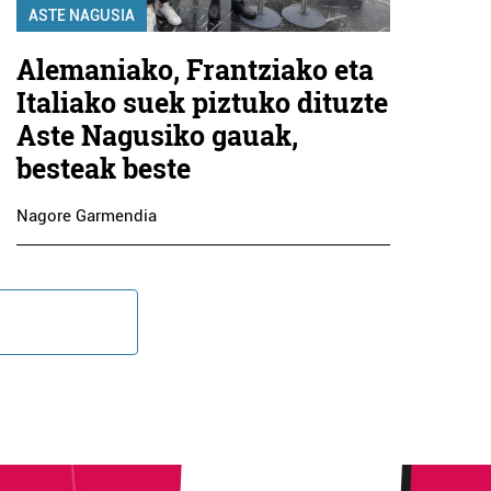
ASTE NAGUSIA
Alemaniako, Frantziako eta
Italiako suek piztuko dituzte
Aste Nagusiko gauak,
besteak beste
Nagore Garmendia