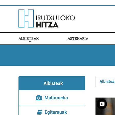
ALBISTEAK
ASTEKARIA
Albistea
Albisteak
Multimedia
Egitarauak