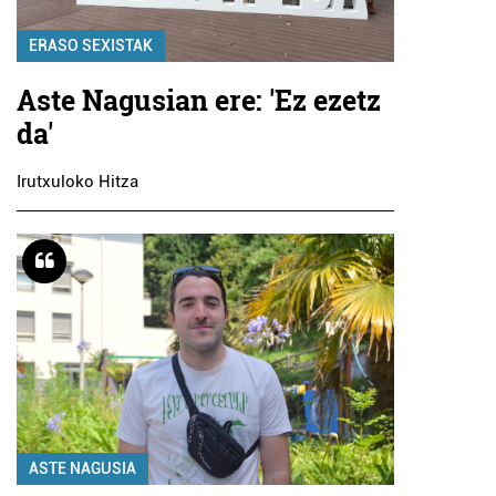
ERASO SEXISTAK
Aste Nagusian ere: 'Ez ezetz
da'
Irutxuloko Hitza
ASTE NAGUSIA