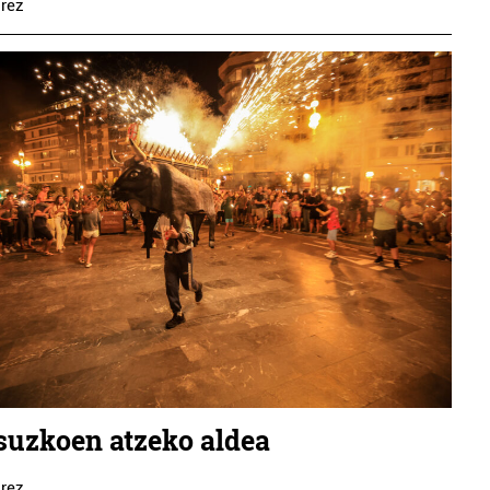
rez
suzkoen atzeko aldea
rez