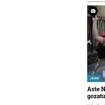
JAIAK
Aste N
gozatu