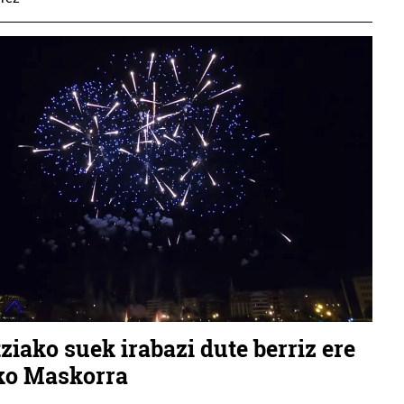
ziako suek irabazi dute berriz ere
ko Maskorra