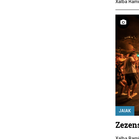
Xalba Rami
JAIAK
Zezen
Xalba Rami