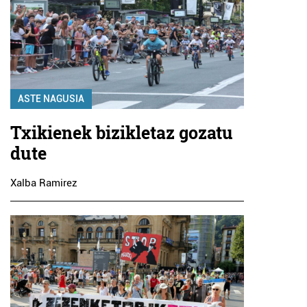
ASTE NAGUSIA
Txikienek bizikletaz gozatu
dute
Xalba Ramirez