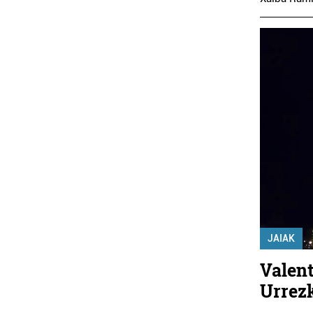
JAIAK
Valent
Urrez