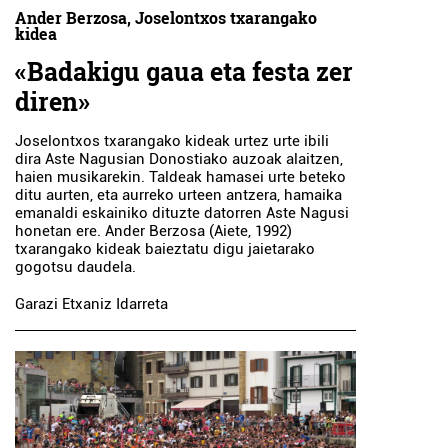
Ander Berzosa, Joselontxos txarangako
kidea
«Badakigu gaua eta festa zer
diren»
Joselontxos txarangako kideak urtez urte ibili
dira Aste Nagusian Donostiako auzoak alaitzen,
haien musikarekin. Taldeak hamasei urte beteko
ditu aurten, eta aurreko urteen antzera, hamaika
emanaldi eskainiko dituzte datorren Aste Nagusi
honetan ere. Ander Berzosa (Aiete, 1992)
txarangako kideak baieztatu digu jaietarako
gogotsu daudela.
Garazi Etxaniz Idarreta