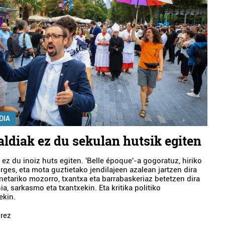
DIA
taldiak ez du sekulan hutsik egiten
ak ez du inoiz huts egiten. 'Belle époque'-a gogoratuz, hiriko
rges, eta mota guztietako jendilajeen azalean jartzen dira
netariko mozorro, txantxa eta barrabaskeriaz betetzen dira
nia, sarkasmo eta txantxekin. Eta kritika politiko
ekin.
rez