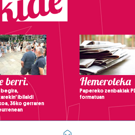
 berri.
Hemeroteka
 begira,
Papereko zenbakiak P
arekin' ibilaldi
formatuan
ikoa, 36ko gerraren
teurrenean