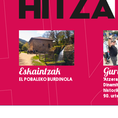
Eskaintzak
Gure
EL POBALEKO BURDINOLA
'Atzera
Dinamit
histor
90. ur