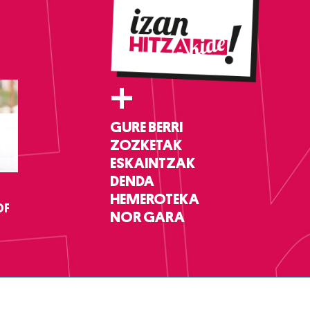
+
GURE BERRI
ZOZKETAK
ESKAINTZAK
DENDA
HEMEROTEKA
DF
NOR GARA