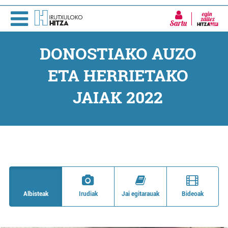
Sartu
DONOSTIAKO AUZO
ETA HERRIETAKO
JAIAK 2022
Albisteak
Irudiak
Jai egitarauak
Bideoak