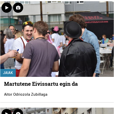
JAIAK
Martutene Eivissartu egin da
Aitor Odriozola Zubillaga