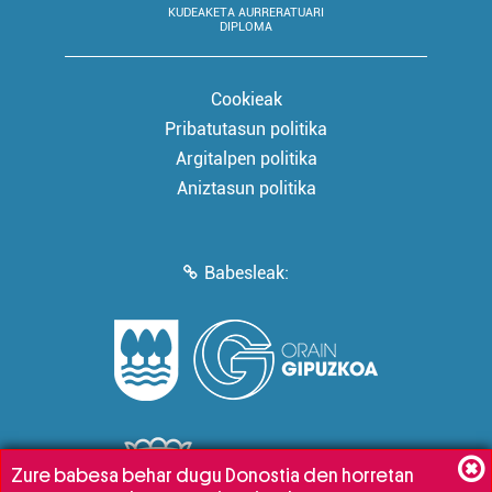
KUDEAKETA AURRERATUARI
DIPLOMA
Cookieak
Pribatutasun politika
Argitalpen politika
Aniztasun politika
Babesleak:
Zure babesa behar dugu Donostia den horretan