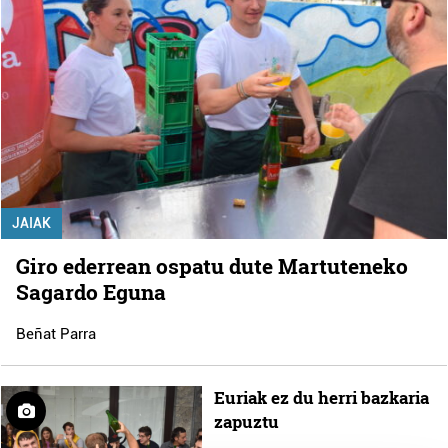
JAIAK
Giro ederrean ospatu dute Martuteneko
Sagardo Eguna
Beñat Parra
Euriak ez du herri bazkaria
zapuztu