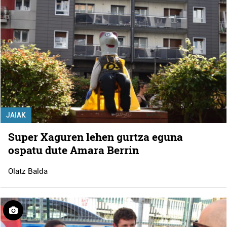
JAIAK
Super Xaguren lehen gurtza eguna
ospatu dute Amara Berrin
Olatz Balda