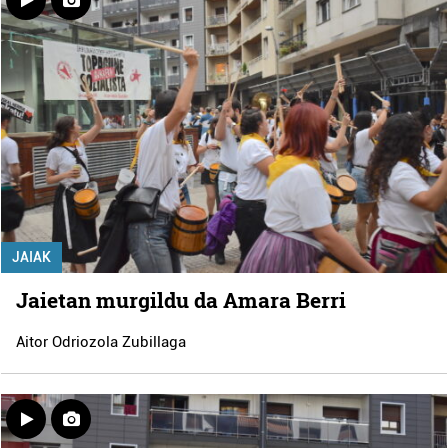
JAIAK
Jaietan murgildu da Amara Berri
Aitor Odriozola Zubillaga