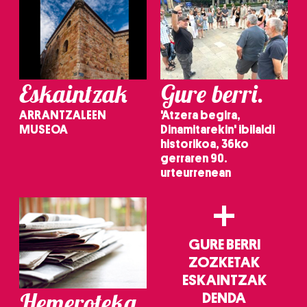
Eskaintzak
Gure berri.
ARRANTZALEEN
'Atzera begira,
MUSEOA
Dinamitarekin' ibilaldi
historikoa, 36ko
gerraren 90.
urteurrenean
+
GURE BERRI
ZOZKETAK
ESKAINTZAK
Hemeroteka
DENDA