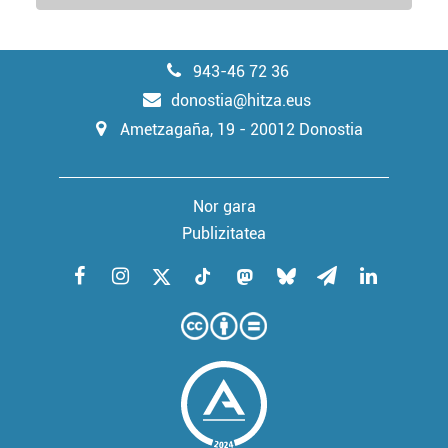
943-46 72 36
donostia@hitza.eus
Ametzagaña, 19 - 20012 Donostia
Nor gara
Publizitatea