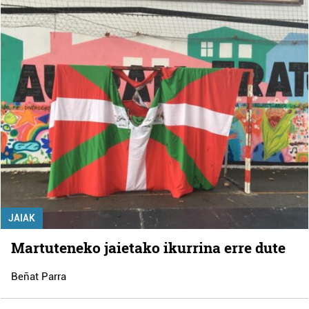
JAIAK
Martuteneko jaietako ikurrina erre dute
Beñat Parra