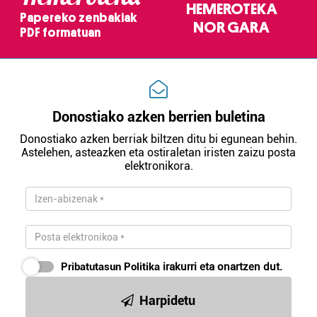
HEMEROTEKA
Papereko zenbakiak
NOR GARA
PDF formatuan
Donostiako azken berrien buletina
Donostiako azken berriak biltzen ditu bi egunean behin.
Astelehen, asteazken eta ostiraletan iristen zaizu posta
elektronikora.
Pribatutasun Politika
irakurri eta onartzen dut.
Harpidetu