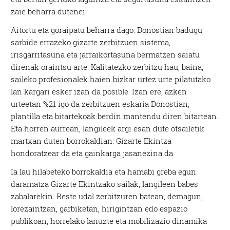
zaie beharra dutenei.
Aitortu eta goraipatu beharra dago: Donostian badugu
sarbide errazeko gizarte zerbitzuen sistema,
irisgarritasuna eta jarraikortasuna bermatzen saiatu
direnak oraintsu arte. Kalitatezko zerbitzu hau, baina,
saileko profesionalek haien bizkar urtez urte pilatutako
lan kargari esker izan da posible. Izan ere, azken
urteetan %21 igo da zerbitzuen eskaria Donostian,
plantilla eta bitartekoak berdin mantendu diren bitartean.
Eta horren aurrean, langileek argi esan dute otsailetik
martxan duten borrokaldian: Gizarte Ekintza
hondoratzear da eta gainkarga jasanezina da.
Ia lau hilabeteko borrokaldia eta hamabi greba egun
daramatza Gizarte Ekintzako sailak, langileen babes
zabalarekin. Beste udal zerbitzuren batean, demagun,
lorezaintzan, garbiketan, hirigintzan edo espazio
publikoan, horrelako lanuzte eta mobilizazio dinamika