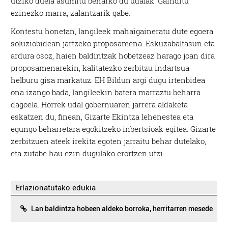
utziko duela asumitu beharko du udalak. Gainditu
ezinezko marra, zalantzarik gabe.
Kontestu honetan, langileek mahaigaineratu dute egoera
soluziobidean jartzeko proposamena. Eskuzabaltasun eta
ardura osoz, haien baldintzak hobetzeaz harago joan dira
proposamenarekin, kalitatezko zerbitzu indartsua
helburu gisa markatuz. EH Bildun argi dugu irtenbidea
ona izango bada, langileekin batera marraztu beharra
dagoela. Horrek udal gobernuaren jarrera aldaketa
eskatzen du, finean, Gizarte Ekintza lehenestea eta
egungo beharretara egokitzeko inbertsioak egitea. Gizarte
zerbitzuen ateek irekita egoten jarraitu behar dutelako,
eta zutabe hau ezin dugulako erortzen utzi.
Erlazionatutako edukia
Lan baldintza hobeen aldeko borroka, herritarren mesede