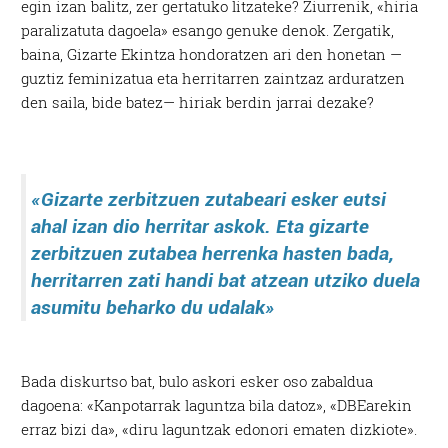
egin izan balitz, zer gertatuko litzateke? Ziurrenik, «hiria
paralizatuta dagoela» esango genuke denok. Zergatik,
baina, Gizarte Ekintza hondoratzen ari den honetan —
guztiz feminizatua eta herritarren zaintzaz arduratzen
den saila, bide batez— hiriak
berdin
jarrai dezake?
«Gizarte zerbitzuen zutabeari esker eutsi
ahal izan dio herritar askok. Eta gizarte
zerbitzuen zutabea herrenka hasten bada,
herritarren zati handi bat atzean utziko duela
asumitu beharko du udalak»
Bada diskurtso bat, bulo askori esker oso zabaldua
dagoena: «Kanpotarrak laguntza bila datoz», «DBEarekin
erraz bizi da», «diru laguntzak edonori ematen dizkiote».