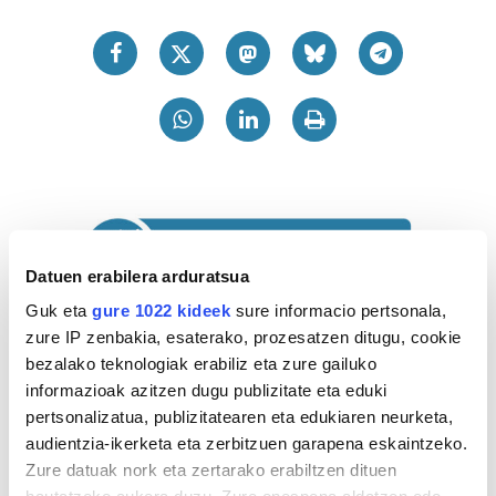
Datuen erabilera arduratsua
Guk eta
gure 1022 kideek
sure informacio pertsonala,
zure IP zenbakia, esaterako, prozesatzen ditugu, cookie
bezalako teknologiak erabiliz eta zure gailuko
informazioak azitzen dugu publizitate eta eduki
pertsonalizatua, publizitatearen eta edukiaren neurketa,
audientzia-ikerketa eta zerbitzuen garapena eskaintzeko.
Zure datuak nork eta zertarako erabiltzen dituen