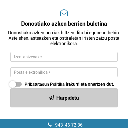
Donostiako azken berrien buletina
Donostiako azken berriak biltzen ditu bi egunean behin.
Astelehen, asteazken eta ostiraletan iristen zaizu posta
elektronikora.
Pribatutasun Politika
irakurri eta onartzen dut.
Harpidetu
943-46 72 36