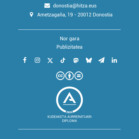
donostia@hitza.eus
Ametzagaña, 19 - 20012 Donostia
Nor gara
Publizitatea
KUDEAKETA AURRERATUARI
DIPLOMA