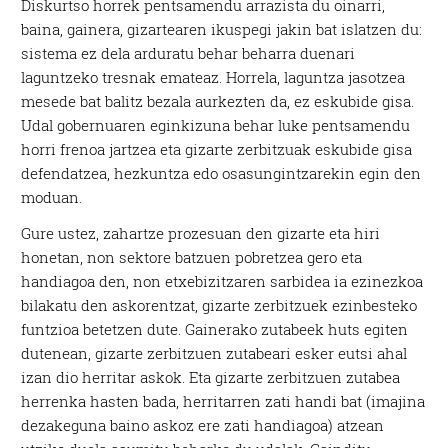
Diskurtso horrek pentsamendu arrazista du oinarri,
baina, gainera, gizartearen ikuspegi jakin bat islatzen du:
sistema ez dela arduratu behar beharra duenari
laguntzeko tresnak emateaz. Horrela, laguntza jasotzea
mesede bat balitz bezala aurkezten da, ez eskubide gisa.
Udal gobernuaren eginkizuna behar luke pentsamendu
horri frenoa jartzea eta gizarte zerbitzuak eskubide gisa
defendatzea, hezkuntza edo osasungintzarekin egin den
moduan.
Gure ustez, zahartze prozesuan den gizarte eta hiri
honetan, non sektore batzuen pobretzea gero eta
handiagoa den, non etxebizitzaren sarbidea ia ezinezkoa
bilakatu den askorentzat, gizarte zerbitzuek ezinbesteko
funtzioa betetzen dute. Gainerako zutabeek huts egiten
dutenean, gizarte zerbitzuen zutabeari esker eutsi ahal
izan dio herritar askok. Eta gizarte zerbitzuen zutabea
herrenka hasten bada, herritarren zati handi bat (imajina
dezakeguna baino askoz ere zati handiagoa) atzean