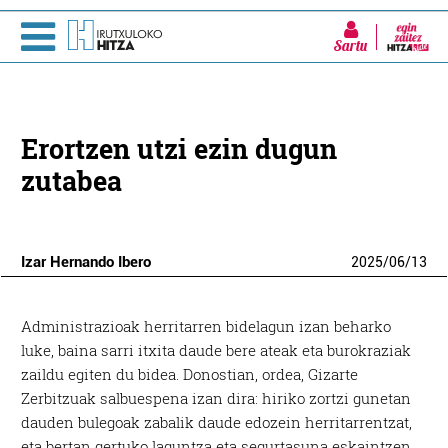
Sartu
Erortzen utzi ezin dugun
zutabea
Izar Hernando Ibero
2025
/
06
/
13
A
dministrazioak herritarren bidelagun izan beharko
luke, baina sarri itxita daude bere ateak eta burokraziak
zaildu egiten du bidea. Donostian, ordea, Gizarte
Zerbitzuak salbuespena izan dira: hiriko zortzi gunetan
dauden bulegoak zabalik daude edozein herritarrentzat,
eta bertan gertuko laguntza eta segurtasuna eskaintzen