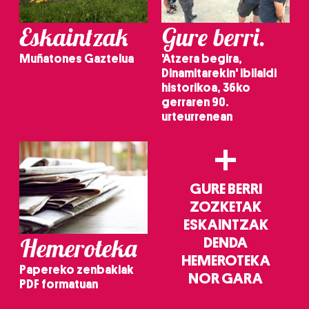
Eskaintzak
Gure berri.
Muñatones Gaztelua
'Atzera begira,
Dinamitarekin' ibilaldi
historikoa, 36ko
gerraren 90.
urteurrenean
+
GURE BERRI
ZOZKETAK
ESKAINTZAK
Hemeroteka
DENDA
HEMEROTEKA
Papereko zenbakiak
NOR GARA
PDF formatuan