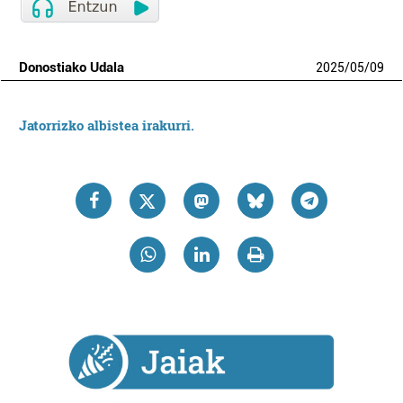
Donostiako Udala
2025
/
05
/
09
Jatorrizko albistea irakurri.