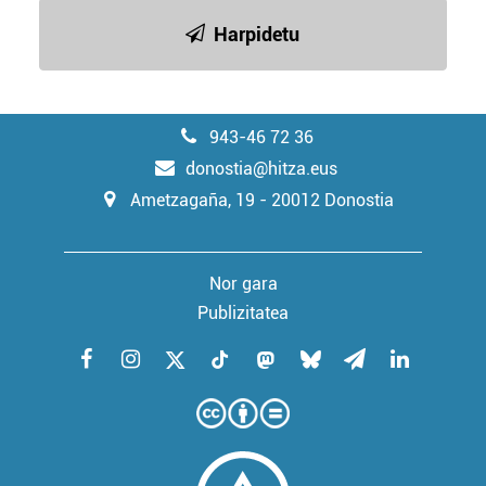
baliatzen gara. Ohar hau onartuz gero, teknologia hori
Harpidetu
erabiltzeko baimen esplizitua ematen diguzu.
Gehiago
irakurri
943-46 72 36
donostia@hitza.eus
Ametzagaña, 19 - 20012 Donostia
Nor gara
Publizitatea