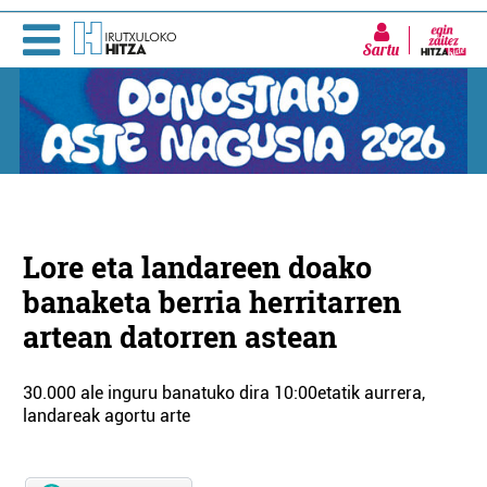
Sartu
Lore eta landareen doako
banaketa berria herritarren
artean datorren astean
30.000 ale inguru banatuko dira 10:00etatik aurrera,
landareak agortu arte