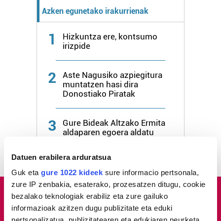
Azken egunetako irakurrienak
1
Hizkuntza ere, kontsumo
irizpide
2
Aste Nagusiko azpiegitura
muntatzen hasi dira
Donostiako Piratak
3
Gure Bideak Altzako Ermita
aldaparen egoera aldatu
dezan eskatu dio udalari
Datuen erabilera arduratsua
Guk eta
gure 1022 kideek
sure informacio pertsonala,
zure IP zenbakia, esaterako, prozesatzen ditugu, cookie
bezalako teknologiak erabiliz eta zure gailuko
informazioak azitzen dugu publizitate eta eduki
pertsonalizatua, publizitatearen eta edukiaren neurketa,