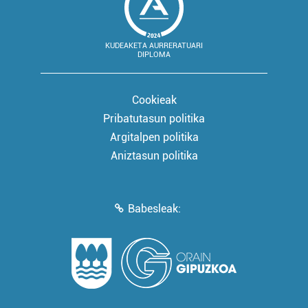
KUDEAKETA AURRERATUARI
DIPLOMA
Cookieak
Pribatutasun politika
Argitalpen politika
Aniztasun politika
Babesleak: