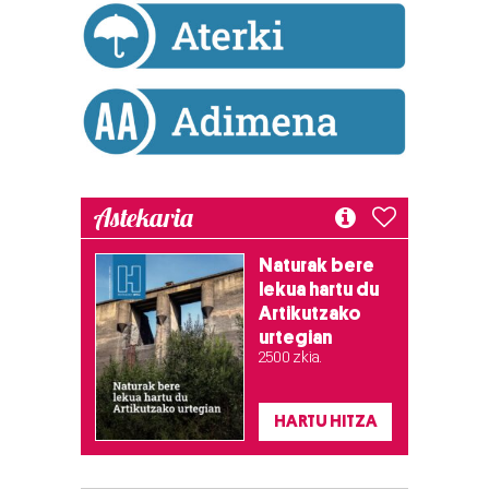
Astekaria
Naturak bere
lekua hartu du
Artikutzako
urtegian
2.500 zkia.
HARTU HITZA