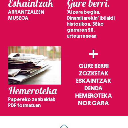
Eskaintzak
Gure berri.
ARRANTZALEEN
'Atzera begira,
MUSEOA
Dinamitarekin' ibilaldi
historikoa, 36ko
gerraren 90.
urteurrenean
+
GURE BERRI
ZOZKETAK
ESKAINTZAK
Hemeroteka
DENDA
HEMEROTEKA
Papereko zenbakiak
NOR GARA
PDF formatuan