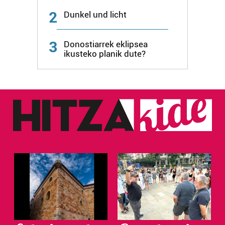
2
Dunkel und licht
3
Donostiarrek eklipsea
ikusteko planik dute?