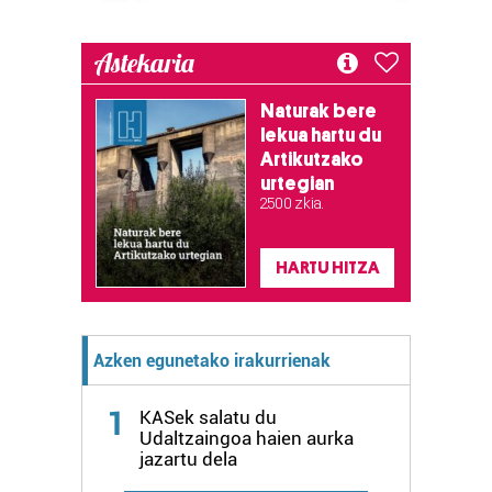
Bazkide batzuek ez dizute baimenik eskatzen, eta beren
Astekaria
interes komertzial legitimoetan babesten dira. Ikusi gure
bazkideen zerrenda, beren ustez zein helburutarako
Naturak bere
duten interes legitimoa eta horren aurka nola egin
lekua hartu du
dezakezun ikusteko.
Artikutzako
urtegian
Lortu zure datu pertsonalak prozesatzeko moduari
2.500 zkia.
buruzko informazio gehiago eta ezarri zure lehentasunak
datuen atalean. Edozein unetan alda edo ken dezakezu
HARTU HITZA
zure baimena Cookieen adierazpenean.
Webgune honek cookie propioak eta hirugarrenen cookie-
Azken egunetako irakurrienak
fitxategiak erabiltzen ditu. Zure esperientzia eta
zerbitzuak hobetzeko asmoz, cookie teknologiaz
1
baliatzen gara. Ohar hau onartuz gero, teknologia hori
KASek salatu du
Udaltzaingoa haien aurka
erabiltzeko baimen esplizitua ematen diguzu.
Gehiago
jazartu dela
irakurri