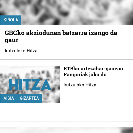
KIROLA
GBCko akziodunen batzarra izango da
gaur
Irutxuloko Hitza
ETBko urtezahar-gauean
Fangoriak joko du
Irutxuloko Hitza
AISIA
GIZARTEA