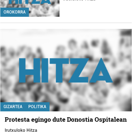
OROKORRA
GIZARTEA
POLITIKA
Protesta egingo dute Donostia Ospitalean
Irutxuloko Hitza