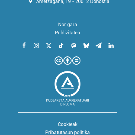
Ametzagaña, 19 - 20012 Donostia
Nor gara
Publizitatea
KUDEAKETA AURRERATUARI
DIPLOMA
Cookieak
Pribatutasun politika