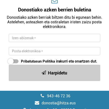
Donostiako azken berrien buletina
Donostiako azken berriak biltzen ditu bi egunean behin.
Astelehen, asteazken eta ostiraletan iristen zaizu posta
elektronikora.
Pribatutasun Politika
irakurri eta onartzen dut.
Harpidetu
943-46 72 36
donostia@hitza.eus