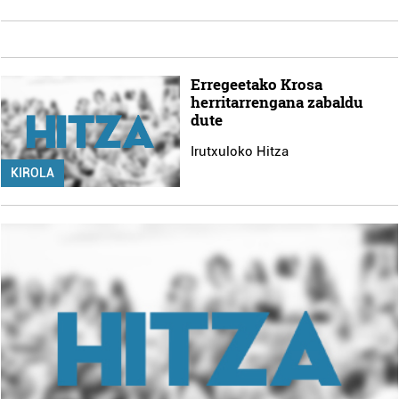
Erregeetako Krosa
herritarrengana zabaldu
dute
Irutxuloko Hitza
KIROLA