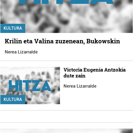
KULTURA
Krilin eta Valina zuzenean, Bukowskin
Nerea Lizarralde
Victoria Eugenia Antzokia
dute zain
Nerea Lizarralde
KULTURA