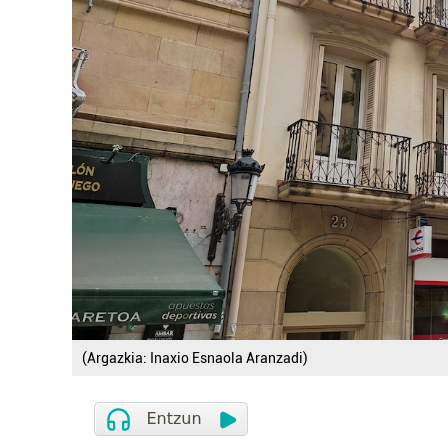
(Argazkia: Inaxio Esnaola Aranzadi)