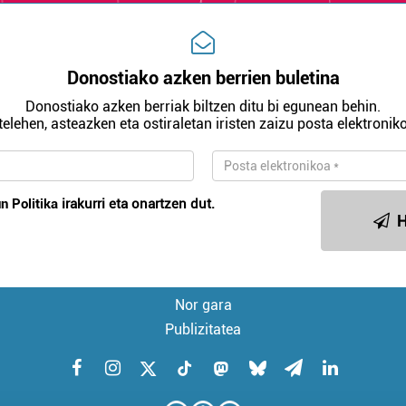
Donostiako azken berrien buletina
Donostiako azken berriak biltzen ditu bi egunean behin.
telehen, asteazken eta ostiraletan iristen zaizu posta elektroniko
n Politika
irakurri eta onartzen dut.
H
Nor gara
Publizitatea