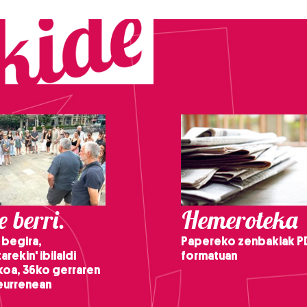
 berri.
Hemeroteka
 begira,
Papereko zenbakiak P
arekin' ibilaldi
formatuan
ikoa, 36ko gerraren
teurrenean