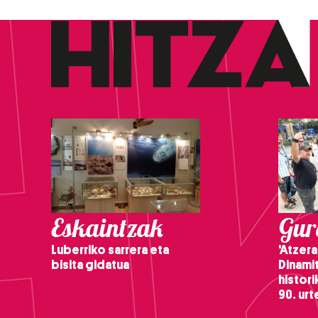
Eskaintzak
Gure
Luberriko sarrera eta
'Atzera
bisita gidatua
Dinamit
histor
90. ur