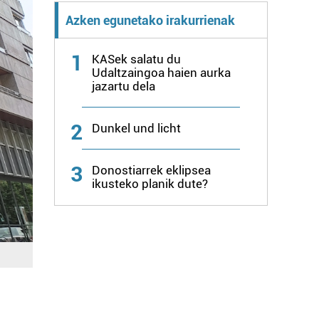
Azken egunetako irakurrienak
1
KASek salatu du
Udaltzaingoa haien aurka
jazartu dela
2
Dunkel und licht
3
Donostiarrek eklipsea
ikusteko planik dute?