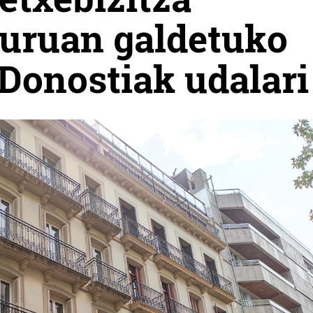
guruan galdetuko
 Donostiak udalari