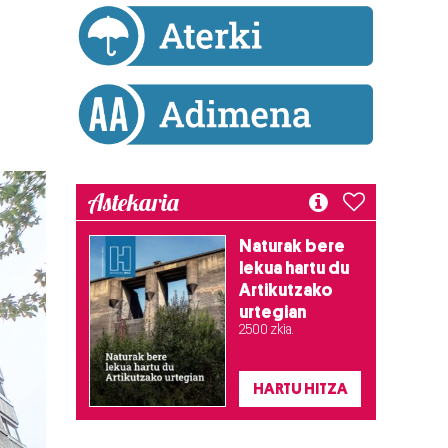
Astekaria
Naturak bere
lekua hartu du
Artikutzako
urtegian
2.500 zkia.
HARTU HITZA