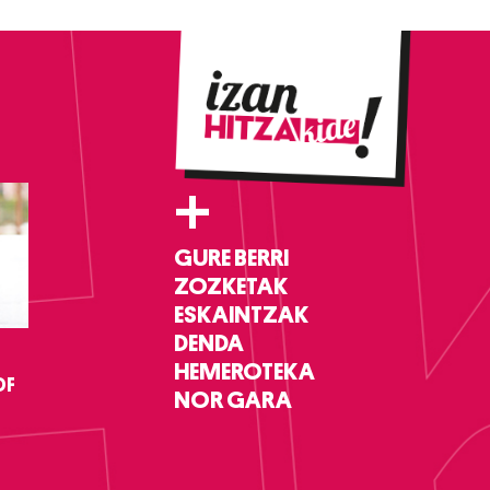
+
GURE BERRI
ZOZKETAK
ESKAINTZAK
DENDA
HEMEROTEKA
DF
NOR GARA