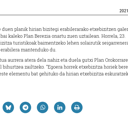
202
 duen planik hirian bizitegi erabilerarako etxebizitzen gale
bai kaleko Plan Berezia onartu zuen uztailean. Horrela, 23.
izitza turistikoak baimentzeko lehen solairutik seigarrener
o erabilera mantenduko du.
ua aurrera atera dela nahiz eta duela gutxi Plan Orokorrar
el bihurtzea zailtzeko. “Egoera horrek etxebizitza horiek ber
beste elementu bat gehituko da hirian etxebizitza eskuratze