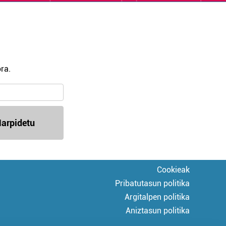
ra.
arpidetu
Cookieak
Pribatutasun politika
Argitalpen politika
Aniztasun politika