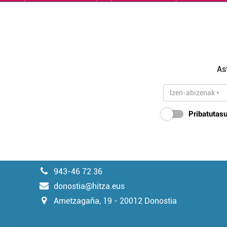
As
Pribatutasu
943-46 72 36
donostia@hitza.eus
Ametzagaña, 19 - 20012 Donostia