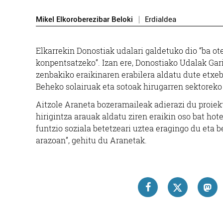
Mikel Elkoroberezibar Beloki
Erdialdea
Elkarrekin Donostiak udalari galdetuko dio “ba ote
konpentsatzeko”. Izan ere, Donostiako Udalak Gari
zenbakiko eraikinaren erabilera aldatu dute etxeb
Beheko solairuak eta sotoak hirugarren sektorek
Aitzole Araneta bozeramaileak adierazi du proiekt
hirigintza arauak aldatu ziren eraikin oso bat hot
funtzio soziala betetzeari uztea eragingo du eta 
arazoan”, gehitu du Aranetak.