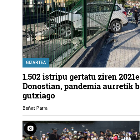
GIZARTEA
1.502 istripu gertatu ziren 2021
Donostian, pandemia aurretik b
gutxiago
Beñat Parra