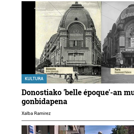
KULTURA
Donostiako 'belle époque'-an m
gonbidapena
Xalba Ramirez