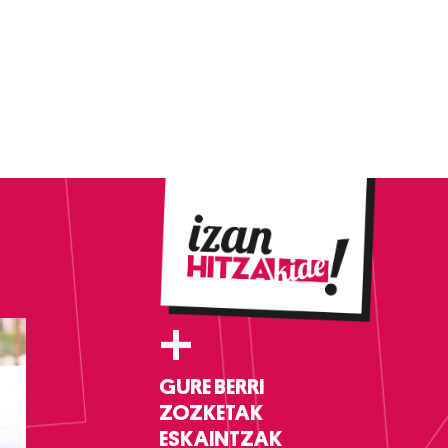
+
GURE BERRI
ZOZKETAK
ESKAINTZAK