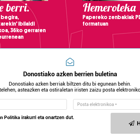
 berri.
Hemeroteka
 begira,
Papereko zenbakiak P
arekin' ibilaldi
formatuan
ikoa, 36ko gerraren
teurrenean
Donostiako azken berrien buletina
Donostiako azken berriak biltzen ditu bi egunean behin.
telehen, asteazken eta ostiraletan iristen zaizu posta elektroniko
n Politika
irakurri eta onartzen dut.
H