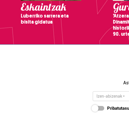
Eskaintzak
Gure
Luberriko sarrera eta
'Atzera
bisita gidatua
Dinamit
histor
90. ur
As
Pribatutasu