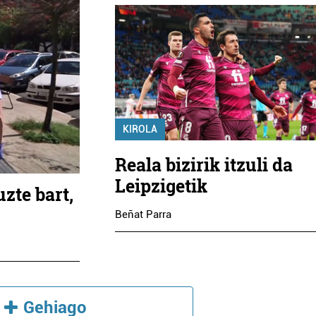
KIROLA
Reala bizirik itzuli da
Leipzigetik
zte bart,
Beñat Parra
Gehiago