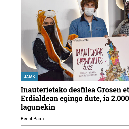
JAIAK
Inauterietako desfilea Grosen e
Erdialdean egingo dute, ia 2.000
lagunekin
Beñat Parra