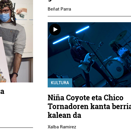
Beñat Parra
KULTURA
ta
Niña Coyote eta Chico
Tornadoren kanta berri
kalean da
Xalba Ramirez