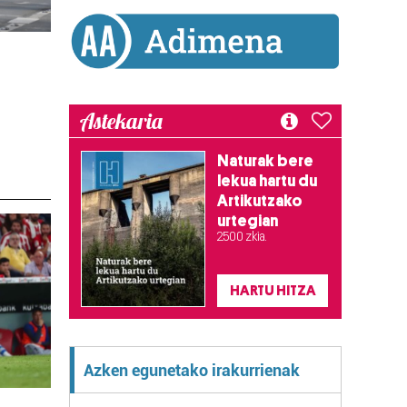
Astekaria
Naturak bere
lekua hartu du
Artikutzako
urtegian
2.500 zkia.
HARTU HITZA
Azken egunetako irakurrienak