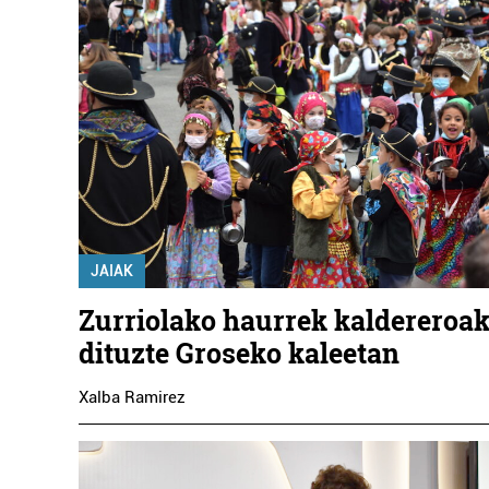
JAIAK
Zurriolako haurrek kaldereroak
dituzte Groseko kaleetan
Xalba Ramirez