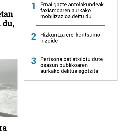
1
Ernai gazte antolakundeak
faxismoaren aurkako
etan
mobilizazioa deitu du
i du,
2
Hizkuntza ere, kontsumo
irizpide
3
Pertsona bat atxilotu dute
osasun publikoaren
aurkako delitua egotzita
ra