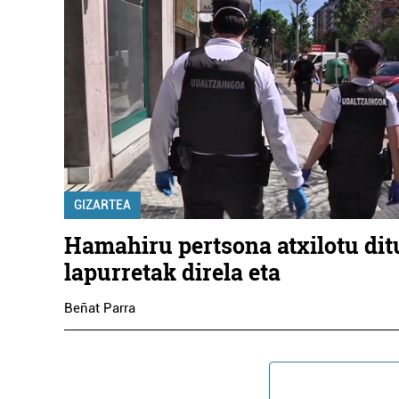
GIZARTEA
Hamahiru pertsona atxilotu ditu
lapurretak direla eta
Beñat Parra