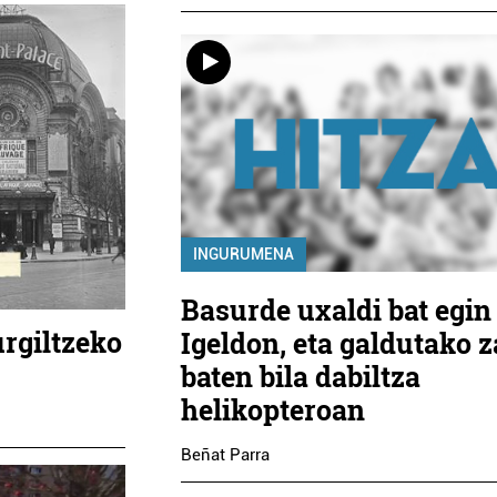
INGURUMENA
Basurde uxaldi bat egin
urgiltzeko
Igeldon, eta galdutako 
baten bila dabiltza
helikopteroan
Beñat Parra