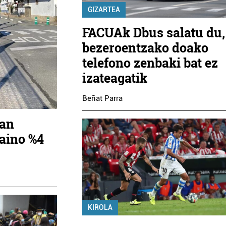
GIZARTEA
FACUAk Dbus salatu du,
bezeroentzako doako
telefono zenbaki bat ez
izateagatik
Beñat Parra
ean
aino %4
KIROLA