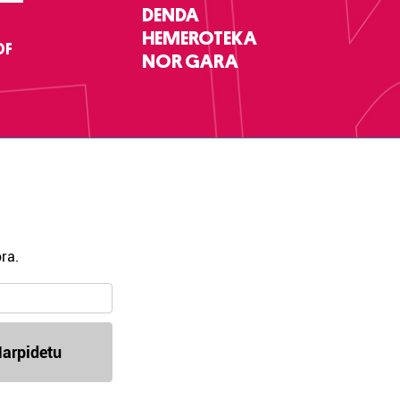
DENDA
HEMEROTEKA
DF
NOR GARA
ra.
arpidetu