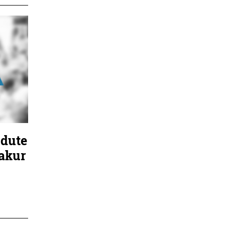
 dute
zakur