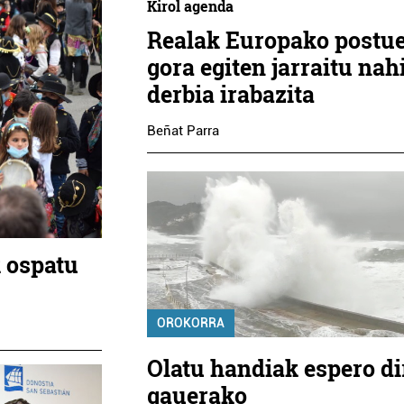
Kirol agenda
Realak Europako postu
gora egiten jarraitu nah
derbia irabazita
Beñat Parra
 ospatu
OROKORRA
Olatu handiak espero di
gauerako