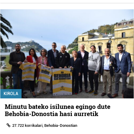
KIROLA
Minutu bateko isilunea egingo dute
Behobia-Donostia hasi aurretik
27.722 korrikalari, Behobia-Donostian