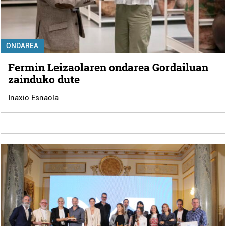
ONDAREA
Fermin Leizaolaren ondarea Gordailuan
zainduko dute
Inaxio Esnaola