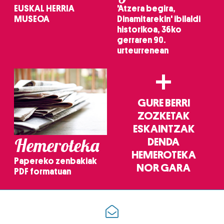
EUSKAL HERRIA
'Atzera begira,
MUSEOA
Dinamitarekin' ibilaldi
historikoa, 36ko
gerraren 90.
urteurrenean
+
GURE BERRI
ZOZKETAK
ESKAINTZAK
Hemeroteka
DENDA
HEMEROTEKA
Papereko zenbakiak
NOR GARA
PDF formatuan