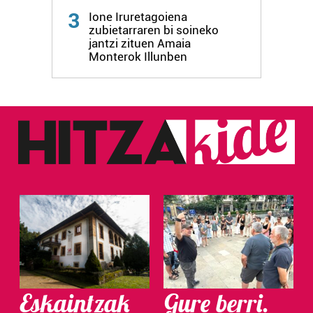
3
Ione Iruretagoiena
zubietarraren bi soineko
jantzi zituen Amaia
Monterok Illunben
Eskaintzak
Gure berri.