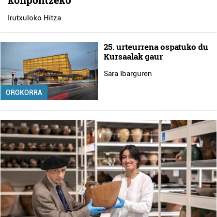
konpontzeko
Irutxuloko Hitza
25. urteurrena ospatuko du
Kursaalak gaur
Sara Ibarguren
OROKORRA