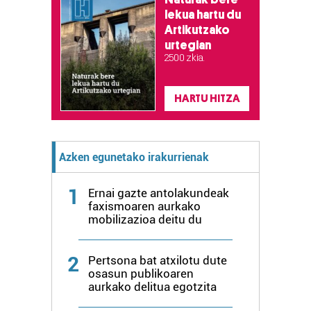
lekua hartu du
Artikutzako
urtegian
2.500 zkia.
HARTU HITZA
Azken egunetako irakurrienak
1
Ernai gazte antolakundeak
faxismoaren aurkako
mobilizazioa deitu du
2
Pertsona bat atxilotu dute
osasun publikoaren
aurkako delitua egotzita