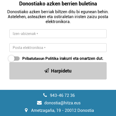
Donostiako azken berrien buletina
Donostiako azken berriak biltzen ditu bi egunean behin.
Astelehen, asteazken eta ostiraletan iristen zaizu posta
elektronikora.
Pribatutasun Politika
irakurri eta onartzen dut.
Harpidetu
943-46 72 36
donostia@hitza.eus
Ametzagaña, 19 - 20012 Donostia