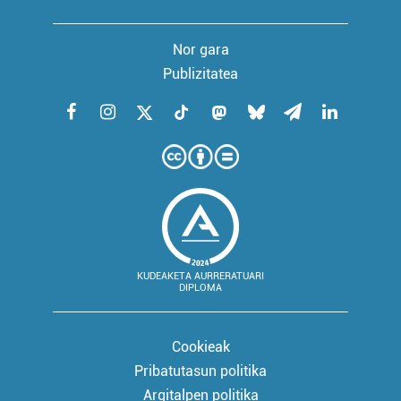
Nor gara
Publizitatea
KUDEAKETA AURRERATUARI
DIPLOMA
Cookieak
Pribatutasun politika
Argitalpen politika