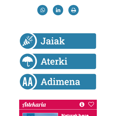
Bazkide batzuek ez dizute baimenik eskatzen, eta beren
interes komertzial legitimoetan babesten dira. Ikusi gure
bazkideen zerrenda, beren ustez zein helburutarako
duten interes legitimoa eta horren aurka nola egin
dezakezun ikusteko.
Lortu zure datu pertsonalak prozesatzeko moduari
buruzko informazio gehiago eta ezarri zure lehentasunak
datuen atalean. Edozein unetan alda edo ken dezakezu
zure baimena Cookieen adierazpenean.
Webgune honek cookie propioak eta hirugarrenen cookie-
fitxategiak erabiltzen ditu. Zure esperientzia eta
zerbitzuak hobetzeko asmoz, cookie teknologiaz
baliatzen gara. Ohar hau onartuz gero, teknologia hori
erabiltzeko baimen esplizitua ematen diguzu.
Gehiago
Astekaria
irakurri
Naturak bere