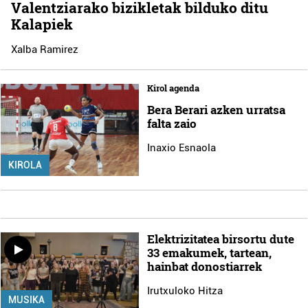
Valentziarako bizikletak bilduko ditu
Kalapiek
Xalba Ramirez
Kirol agenda
Bera Berari azken urratsa
falta zaio
Inaxio Esnaola
KIROLA
Elektrizitatea birsortu dute
33 emakumek, tartean,
hainbat donostiarrek
Irutxuloko Hitza
MUSIKA