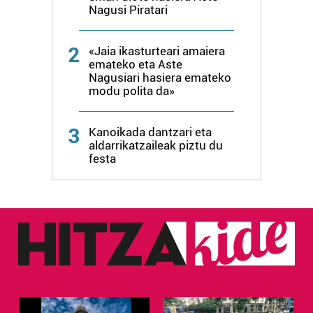
neurtzeko, jendeari buruzko informazioa biltzeko eta
Nagusi Piratari
produktuak garatzeko. Zure datuak nork eta zertarako
erabiltzen dituen hauta dezakezu.
2
«Jaia ikasturteari amaiera
emateko eta Aste
Bazkide batzuek ez dizute baimenik eskatzen, eta beren
Nagusiari hasiera emateko
interes komertzial legitimoetan babesten dira. Ikusi gure
modu polita da»
bazkideen zerrenda, beren ustez zein helburutarako
duten interes legitimoa eta horren aurka nola egin
3
Kanoikada dantzari eta
dezakezun ikusteko.
aldarrikatzaileak piztu du
festa
Lortu zure datu pertsonalak prozesatzeko moduari
buruzko informazio gehiago eta ezarri zure lehentasunak
datuen atalean. Edozein unetan alda edo ken dezakezu
zure baimena Cookieen adierazpenean.
Webgune honek cookie propioak eta hirugarrenen cookie-
fitxategiak erabiltzen ditu. Zure esperientzia eta
zerbitzuak hobetzeko asmoz, cookie teknologiaz
baliatzen gara. Ohar hau onartuz gero, teknologia hori