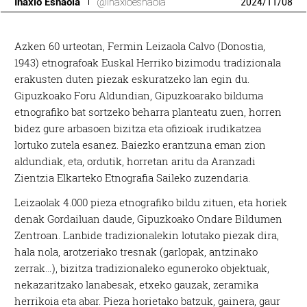
Inaxio Esnaola
@inaxioesnaola
2024
/
11
/
08
Azken 60 urteotan, Fermin Leizaola Calvo (Donostia,
1943) etnografoak Euskal Herriko bizimodu tradizionala
erakusten duten piezak eskuratzeko lan egin du.
Gipuzkoako Foru Aldundian, Gipuzkoarako bilduma
etnografiko bat sortzeko beharra planteatu zuen, horren
bidez gure arbasoen bizitza eta ofizioak irudikatzea
lortuko zutela esanez. Baiezko erantzuna eman zion
aldundiak, eta, ordutik, horretan aritu da Aranzadi
Zientzia Elkarteko Etnografia Saileko zuzendaria.
Leizaolak 4.000 pieza etnografiko bildu zituen, eta horiek
denak Gordailuan daude, Gipuzkoako Ondare Bildumen
Zentroan. Lanbide tradizionalekin lotutako piezak dira,
hala nola, arotzeriako tresnak (garlopak, antzinako
zerrak…), bizitza tradizionaleko eguneroko objektuak,
nekazaritzako lanabesak, etxeko gauzak, zeramika
herrikoia eta abar. Pieza horietako batzuk, gainera, gaur