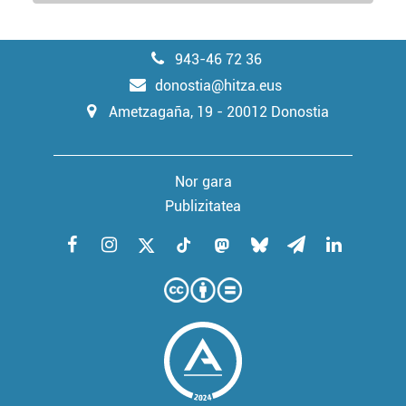
943-46 72 36
donostia@hitza.eus
Ametzagaña, 19 - 20012 Donostia
Nor gara
Publizitatea