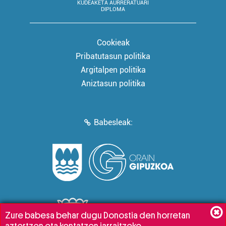
KUDEAKETA AURRERATUARI
DIPLOMA
Cookieak
Pribatutasun politika
Argitalpen politika
Aniztasun politika
Babesleak:
Zure babesa behar dugu Donostia den horretan
aztertzen eta kontatzen jarraitzeko.