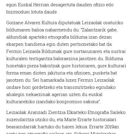
egun Euskal Herrian desagertuta dauden ofizio edo
bizimoduei lotuta daude.
Goizane Alvarez Kultura diputatuak Leizaolak osaturiko
bildumaren balioa nabarmendu du: “Zalantzarik gabe,
aldundiak aparteko etnografia bilduma izan dezan
ekarpen handiena egin duten pertsonetako bat da.
Fermin Leizaola Bildumak gure nortasunaren eta sustrai
kulturalen testigantza baloraezina jasotzen du. Bilduma
honetako pieza bakoitzak gure historiaren, gure kulturari
forma eman dioten jakituria eta ofizioen, pusketa bat
jasotzen du. Sei hamarkada luzez Fermin Leizaolak
ondare hori gordetzeko eta transmititzeko egindako
ahalegin nekaezinak agerian uzten du euskal
kulturarekiko izandako konpromiso sakona”.
Leizaolak Aranzadi Zientzia Elkarteko Etnografia Saileko
zuzendaritza utziko du, eta Maite Errarte historialari
beasaindarrak hartuko du haren lekua. Errarte 2019an
sartu zen etnografia sailean eta, Suberri Matelorekin