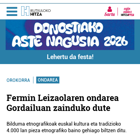
Sartu
Lehertu da festa!
ONDAREA
OROKORRA
Fermin Leizaolaren ondarea
Gordailuan zainduko dute
Bilduma etnografikoak euskal kultura eta tradizioko
4.000 lan pieza etnografiko baino gehiago biltzen ditu.