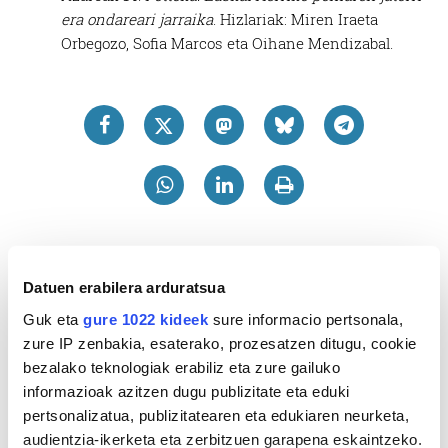
era ondareari jarraika
. Hizlariak: Miren Iraeta
Orbegozo, Sofia Marcos eta Oihane Mendizabal.
Datuen erabilera arduratsua
Guk eta
gure 1022 kideek
sure informacio pertsonala,
zure IP zenbakia, esaterako, prozesatzen ditugu, cookie
bezalako teknologiak erabiliz eta zure gailuko
informazioak azitzen dugu publizitate eta eduki
pertsonalizatua, publizitatearen eta edukiaren neurketa,
audientzia-ikerketa eta zerbitzuen garapena eskaintzeko.