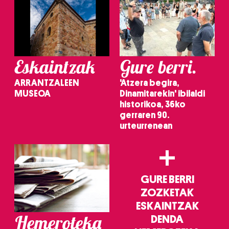
erabiltzeko baimen esplizitua ematen diguzu.
Gehiago
irakurri
Eskaintzak
Gure berri.
ARRANTZALEEN
'Atzera begira,
MUSEOA
Dinamitarekin' ibilaldi
historikoa, 36ko
gerraren 90.
urteurrenean
+
GURE BERRI
ZOZKETAK
ESKAINTZAK
Hemeroteka
DENDA