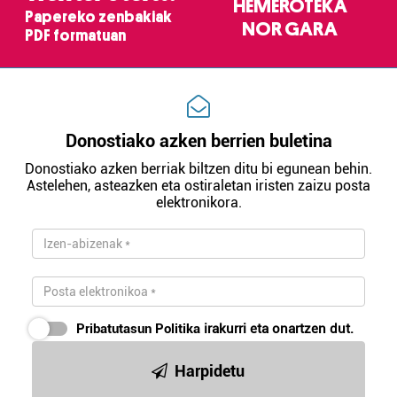
HEMEROTEKA
Papereko zenbakiak
NOR GARA
PDF formatuan
Donostiako azken berrien buletina
Donostiako azken berriak biltzen ditu bi egunean behin.
Astelehen, asteazken eta ostiraletan iristen zaizu posta
elektronikora.
Pribatutasun Politika
irakurri eta onartzen dut.
Harpidetu