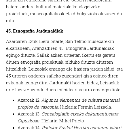
batera, ondare kultural materiala katalogatzeko
proiektuak, museografiakoak eta dibulgaziokoak zuzendu
ditu.
45. Etnografia Jardunaldiak
Azaroaren 12tik 15era bitarte, San Telmo museoarekin
elkarlanean, Aranzadiren 45. Etnografia Jardunaldiak
egingo dituzte. Sailak azken urteetan ikertu eta garatu
dituen etnografia proiektuak bilduko dituzte dituzten
hitzaldiek. Leizaolak emango die hasiera jardunaldiei, eta
45 urteren ondoren saileko zuzendari gisa egingo diren
azkenak izango dira. Jardunaldi horien bidez, Leizaolak
urte luzez zuzendu duen ibilbideari agurra emango diote.
Azaroak 12.
Algunos elementos de cultura material
propios de vasconia
. Hizlaria: Fermin Leizaola.
Azaroak 13.
Genealogiatik etxeko dokumentuetara
Gipuzkoan
. Hizlaria: Mikel Prieto.
Azaroak 14.
Pottoka: Euskal Herriko poniaren jatorri