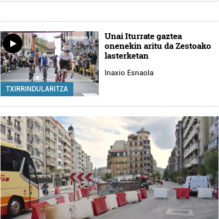
Unai Iturrate gaztea
onenekin aritu da Zestoako
lasterketan
Inaxio Esnaola
TXIRRINDULARITZA