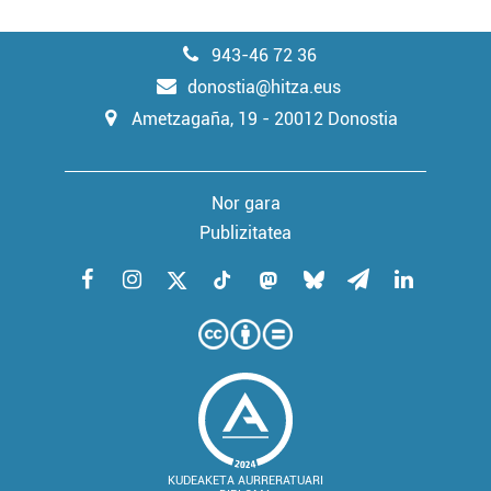
943-46 72 36
donostia@hitza.eus
Ametzagaña, 19 - 20012 Donostia
Nor gara
Publizitatea
KUDEAKETA AURRERATUARI