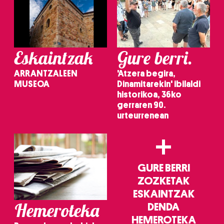
Eskaintzak
Gure berri.
ARRANTZALEEN
'Atzera begira,
MUSEOA
Dinamitarekin' ibilaldi
historikoa, 36ko
gerraren 90.
urteurrenean
+
GURE BERRI
ZOZKETAK
ESKAINTZAK
Hemeroteka
DENDA
HEMEROTEKA