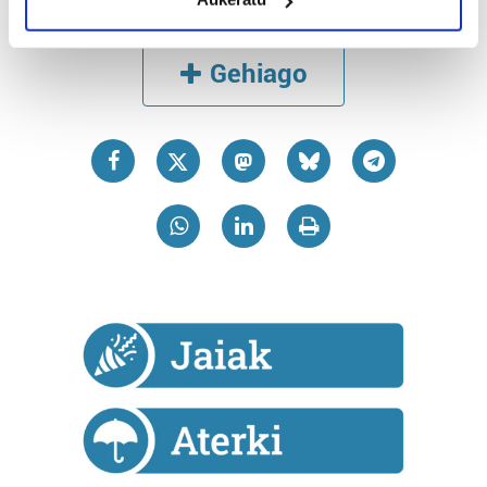
Identify your device by actively scanning it for
specific characteristics (fingerprinting)
Find out more about how your personal data is processed
Gehiago
and set your preferences in the
details section
.
Guk eta gure bazkideek zure datu pertsonalak
prozesatzen ditugu, zure IP zenbakia, besteak beste,
teknologia erabiliz, cookieak adibidez, iragarki eta eduki
pertsonalizatuak eskaintzeko, iragarkiak eta edukia
neurtzeko, jendeari buruzko informazioa biltzeko eta
produktuak garatzeko. Zure datuak nork eta zertarako
erabiltzen dituen hauta dezakezu.
Bazkide batzuek ez dizute baimenik eskatzen, eta beren
interes komertzial legitimoetan babesten dira. Ikusi gure
bazkideen zerrenda, beren ustez zein helburutarako
duten interes legitimoa eta horren aurka nola egin
dezakezun ikusteko.