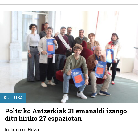
KULTURA
Poltsiko Antzerkiak 31 emanaldi izango
ditu hiriko 27 espaziotan
Irutxuloko Hitza