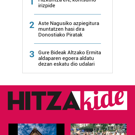
1
irizpide
2
Aste Nagusiko azpiegitura
muntatzen hasi dira
Donostiako Piratak
3
Gure Bideak Altzako Ermita
aldaparen egoera aldatu
dezan eskatu dio udalari