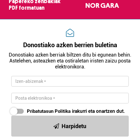
Papereko zenbakiak
NOR GARA
PDF formatuan
Donostiako azken berrien buletina
Donostiako azken berriak biltzen ditu bi egunean behin.
Astelehen, asteazken eta ostiraletan iristen zaizu posta
elektronikora.
Pribatutasun Politika
irakurri eta onartzen dut.
Harpidetu