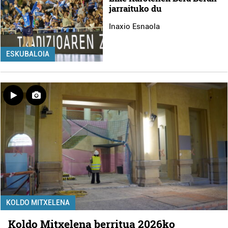
jarraituko du
Inaxio Esnaola
ESKUBALOIA
KOLDO MITXELENA
Koldo Mitxelena berritua 2026ko