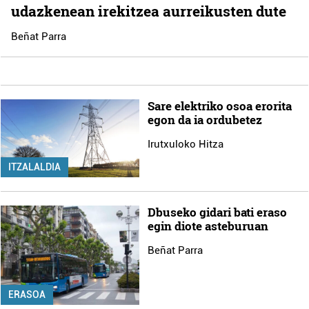
udazkenean irekitzea aurreikusten dute
Beñat Parra
Sare elektriko osoa erorita
egon da ia ordubetez
Irutxuloko Hitza
ITZALALDIA
Dbuseko gidari bati eraso
egin diote asteburuan
Beñat Parra
ERASOA