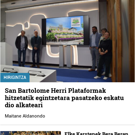
HIRIGINTZA
San Bartolome Herri Plataformak
hitzetatik egintzetara pasatzeko eskatu
dio alkateari
Maitane Aldanondo
Elke Karstenek Bera Beran