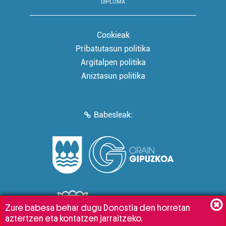
DIPLOMA
Cookieak
Pribatutasun politika
Argitalpen politika
Aniztasun politika
Babesleak:
Zure babesa behar dugu Donostia den horretan
aztertzen eta kontatzen jarraitzeko.