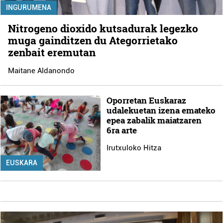
INGURUMENA
Nitrogeno dioxido kutsadurak legezko
muga gainditzen du Ategorrietako
zenbait eremutan
Maitane Aldanondo
Oporretan Euskaraz
udalekuetan izena emateko
epea zabalik maiatzaren
6ra arte
Irutxuloko Hitza
EUSKARA