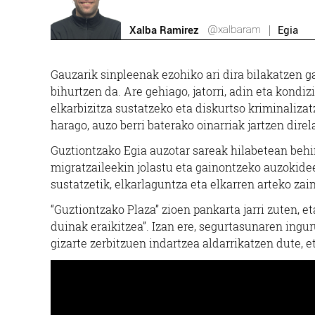
@xalbaram
Xalba Ramirez
Egia
Gauzarik sinpleenak ezohiko ari dira bilakatzen ga
bihurtzen da. Are gehiago, jatorri, adin eta kondiz
elkarbizitza sustatzeko eta diskurtso kriminaliza
harago, auzo berri baterako oinarriak jartzen direl
Guztiontzako Egia auzotar sareak hilabetean behi
migratzaileekin jolastu eta gainontzeko auzokidee
sustatzetik, elkarlaguntza eta elkarren arteko zain
“Guztiontzako Plaza” zioen pankarta jarri zuten, et
duinak eraikitzea”. Izan ere, segurtasunaren ingur
gizarte zerbitzuen indartzea aldarrikatzen dute, et