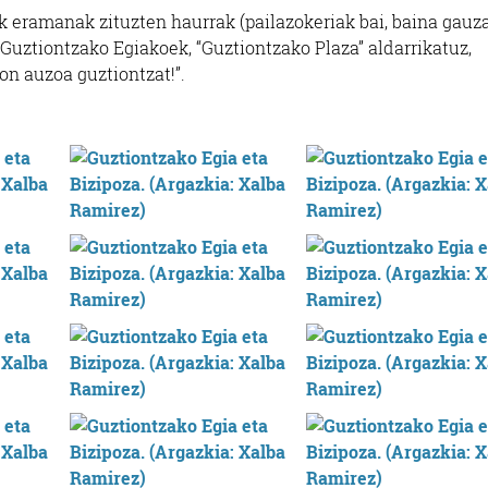
 eramanak zituzten haurrak (pailazokeriak bai, baina gauz
a Guztiontzako Egiakoek, “Guztiontzako Plaza” aldarrikatuz,
ion auzoa guztiontzat!”.