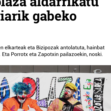
laza aldarrikatu
riarik gabeko
n elkarteak eta Bizipozak antolatuta, hainbat
. Eta Porrotx eta Zapotxin pailazoekin, noski.