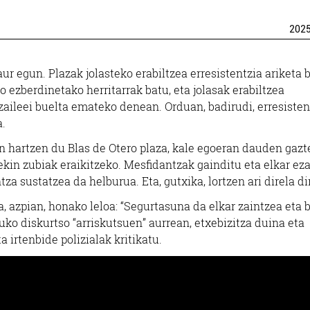
202
ur egun. Plazak jolasteko erabiltzea erresistentzia ariketa 
io ezberdinetako herritarrak batu, eta jolasak erabiltzea
tzaileei buelta emateko denean. Orduan, badirudi, erresisten
a.
n hartzen du Blas de Otero plaza, kale egoeran dauden gazt
kin zubiak eraikitzeko. Mesfidantzak gainditu eta elkar ez
tza sustatzea da helburua. Eta, gutxika, lortzen ari direla di
a, azpian, honako leloa: “Segurtasuna da elkar zaintzea eta b
uko diskurtso “arriskutsuen” aurrean, etxebizitza duina eta
a irtenbide polizialak kritikatu.