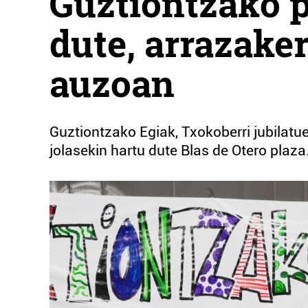
Guztiontzako p
dute, arrazake
auzoan
Guztiontzako Egiak, Txokoberri jubilatue
jolasekin hartu dute Blas de Otero plaza