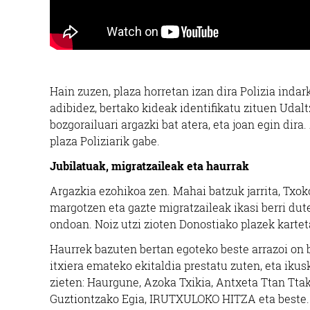
Hain zuzen, plaza horretan izan dira Polizia ind
adibidez, bertako kideak identifikatu zituen Udal
bozgorailuari argazki bat atera, eta joan egin dir
plaza Poliziarik gabe.
Jubilatuak, migratzaileak eta haurrak
Argazkia ezohikoa zen. Mahai batzuk jarrita, Txoko
margotzen eta gazte migratzaileak ikasi berri dute
ondoan. Noiz utzi zioten Donostiako plazek kartet
Haurrek bazuten bertan egoteko beste arrazoi on b
itxiera emateko ekitaldia prestatu zuten, eta ikus
zieten: Haurgune, Azoka Txikia, Antxeta Ttan Ttaku
Guztiontzako Egia, IRUTXULOKO HITZA eta beste.