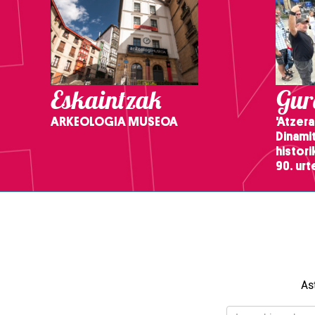
Eskaintzak
Gure
ARKEOLOGIA MUSEOA
'Atzera
Dinamit
histor
90. ur
As