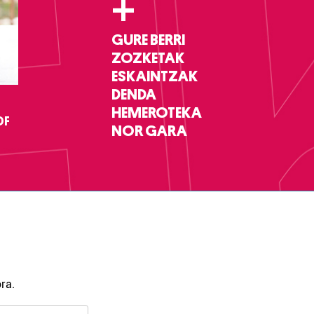
+
GURE BERRI
ZOZKETAK
ESKAINTZAK
DENDA
HEMEROTEKA
DF
NOR GARA
ra.