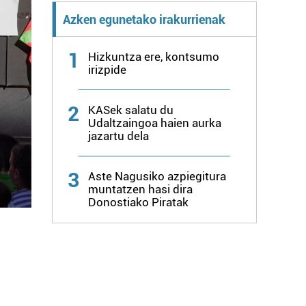
Azken egunetako irakurrienak
1
Hizkuntza ere, kontsumo
irizpide
2
KASek salatu du
Udaltzaingoa haien aurka
jazartu dela
3
Aste Nagusiko azpiegitura
muntatzen hasi dira
Donostiako Piratak