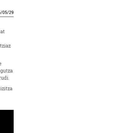
5
/
05
/
29
bat
tziaz
e
agutza
rudi.
izitza