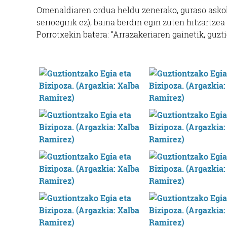
Omenaldiaren ordua heldu zenerako, guraso askok
serioegirik ez), baina berdin egin zuten hitzartze
Porrotxekin batera: “Arrazakeriaren gainetik, guzt