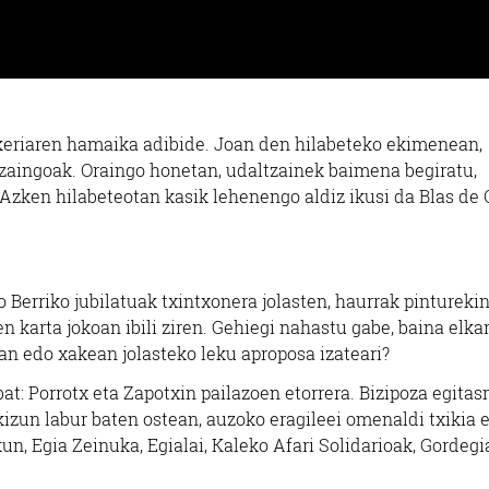
arkeriaren hamaika adibide. Joan den hilabeteko ekimenean,
tzaingoak. Oraingo honetan, udaltzainek baimena begiratu,
a. Azken hilabeteotan kasik lehenengo aldiz ikusi da Blas de 
 Berriko jubilatuak txintxonera jolasten, haurrak pintureki
n karta jokoan ibili ziren. Gehiegi nahastu gabe, baina elka
an edo xakean jolasteko leku aproposa izateari?
at: Porrotx eta Zapotxin pailazoen etorrera. Bizipoza egita
kizun labur baten ostean, auzoko eragileei omenaldi txikia 
n, Egia Zeinuka, Egialai, Kaleko Afari Solidarioak, Gordegi