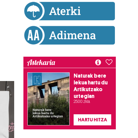
Astekaria
Naturak bere
lekua hartu du
Artikutzako
urtegian
2.500 zkia.
HARTU HITZA