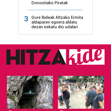
Donostiako Piratak
Bazkide batzuek ez dizute baimenik eskatzen, eta beren
3
interes komertzial legitimoetan babesten dira. Ikusi gure
Gure Bideak Altzako Ermita
aldaparen egoera aldatu
bazkideen zerrenda, beren ustez zein helburutarako
dezan eskatu dio udalari
duten interes legitimoa eta horren aurka nola egin
dezakezun ikusteko.
Lortu zure datu pertsonalak prozesatzeko moduari
buruzko informazio gehiago eta ezarri zure lehentasunak
datuen atalean. Edozein unetan alda edo ken dezakezu
zure baimena Cookieen adierazpenean.
Webgune honek cookie propioak eta hirugarrenen cookie-
fitxategiak erabiltzen ditu. Zure esperientzia eta
zerbitzuak hobetzeko asmoz, cookie teknologiaz
baliatzen gara. Ohar hau onartuz gero, teknologia hori
erabiltzeko baimen esplizitua ematen diguzu.
Gehiago
irakurri