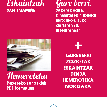
Eskaintzak
Gure berri.
SANTIMAMIÑE
'Atzera begira,
Dinamitarekin' ibilaldi
historikoa, 36ko
gerraren 90.
urteurrenean
+
GURE BERRI
ZOZKETAK
ESKAINTZAK
Hemeroteka
DENDA
HEMEROTEKA
Papereko zenbakiak
NOR GARA
PDF formatuan