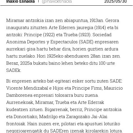
Inaxio Esnaola
@inaxioesnaola
2025
/
05
/
30
Miramar antzokia izan zen abiapuntua, 1913an. Gerora
inauguratu zituzten Arte Ederren jauregia (1914) eta bi
antzoki: Principe (1922) eta Trueba (1923). Sociedad
Anonima Deportes y Espectaculos (SADE) enpresaren
aurrekari gisa hartu behar dira, horien guztien ardura
hartu zuelako. Hori 1925eko abenduaren 28an izan zen.
Beraz, 2025a bukatu baino lehen beteko ditu 100 urte
SADEk.
Bi enpresen arteko bat-egiteari esker sortu zuten SADE:
Vicente Mendizabal e Hijos eta Principe Fims, Mauricio
Damborenea enpresari tolosarra buru zuena.
Aurrenekoak, Miramar, Trueba eta Arte Ederrak
kudeatzen zituen. Bigarrenak, berriz, Principe antzokia
eta Donostiako, Madrilgo eta Zaragozako Jai-Alai
frontoiak. Hain zuzen ere, pilotari eta apustuei loturiko
negozioarengatik du SADEren izenak kirolarekin lotura.