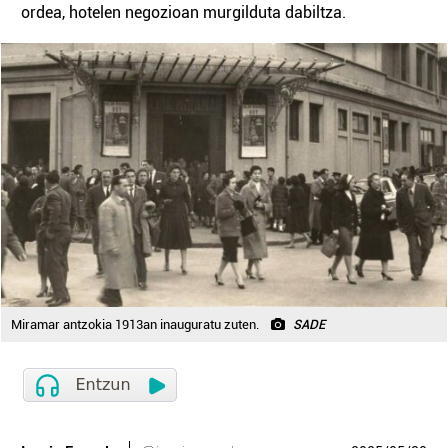
ordea, hotelen negozioan murgilduta dabiltza.
Miramar antzokia 1913an inauguratu zuten.
SADE