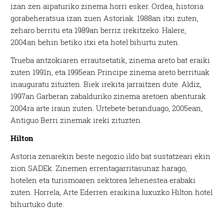
izan zen aipaturiko zinema horri esker. Ordea, historia
gorabeheratsua izan zuen Astoriak. 1988an itxi zuten,
zeharo berritu eta 1989an berriz irekitzeko. Halere,
2004an behin betiko itxi eta hotel bihurtu zuten.
Trueba antzokiaren errautsetatik, zinema areto bat eraiki
zuten 1991n, eta 1995ean Principe zinema areto berrituak
inauguratu zituzten. Biek irekita jarraitzen dute. Aldiz,
1997an Garberan zabalduriko zinema aretoen abenturak
2004ra arte iraun zuten. Urtebete beranduago, 2005ean,
Antiguo Berri zinemak ireki zituzten.
Hilton
Astoria zenarekin beste negozio ildo bat sustatzeari ekin
zion SADEk. Zinemen errentagarritasunaz harago,
hotelen eta turismoaren sektorea lehenestea erabaki
zuten. Horrela, Arte Ederren eraikina luxuzko Hilton hotel
bihurtuko dute.