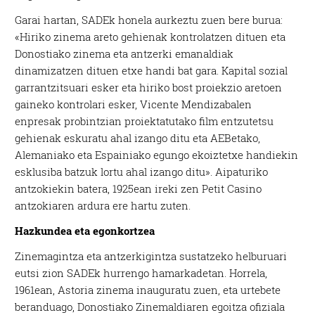
Garai hartan, SADEk honela aurkeztu zuen bere burua:
«Hiriko zinema areto gehienak kontrolatzen dituen eta
Donostiako zinema eta antzerki emanaldiak
dinamizatzen dituen etxe handi bat gara. Kapital sozial
garrantzitsuari esker eta hiriko bost proiekzio aretoen
gaineko kontrolari esker, Vicente Mendizabalen
enpresak probintzian proiektatutako film entzutetsu
gehienak eskuratu ahal izango ditu eta AEBetako,
Alemaniako eta Espainiako egungo ekoiztetxe handiekin
esklusiba batzuk lortu ahal izango ditu». Aipaturiko
antzokiekin batera, 1925ean ireki zen Petit Casino
antzokiaren ardura ere hartu zuten.
Hazkundea eta egonkortzea
Zinemagintza eta antzerkigintza sustatzeko helburuari
eutsi zion SADEk hurrengo hamarkadetan. Horrela,
1961ean, Astoria zinema inauguratu zuen, eta urtebete
beranduago, Donostiako Zinemaldiaren egoitza ofiziala