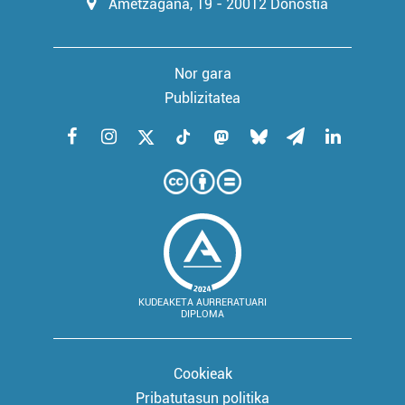
Ametzagaña, 19 - 20012 Donostia
Nor gara
Publizitatea
KUDEAKETA AURRERATUARI
DIPLOMA
Cookieak
Pribatutasun politika