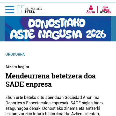
Sartu
OROKORRA
Atzera begira
Mendeurrena betetzera doa
SADE enpresa
Ehun urte beteko ditu abenduan Sociedad Anonima
Deportes y Espectaculos enpresak. SADE siglen bidez
ezagunagoa denak, Donostiako zinema eta antzerki
eskaintzarekin lotura historikoa du. Azken urteotan,