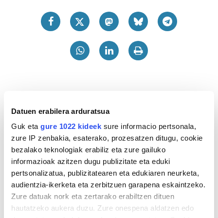
Datuen erabilera arduratsua
Guk eta
gure 1022 kideek
sure informacio pertsonala,
zure IP zenbakia, esaterako, prozesatzen ditugu, cookie
bezalako teknologiak erabiliz eta zure gailuko
informazioak azitzen dugu publizitate eta eduki
pertsonalizatua, publizitatearen eta edukiaren neurketa,
audientzia-ikerketa eta zerbitzuen garapena eskaintzeko.
Zure datuak nork eta zertarako erabiltzen dituen
hautatzeko aukera duzu. Zure onespena aldatzen edo