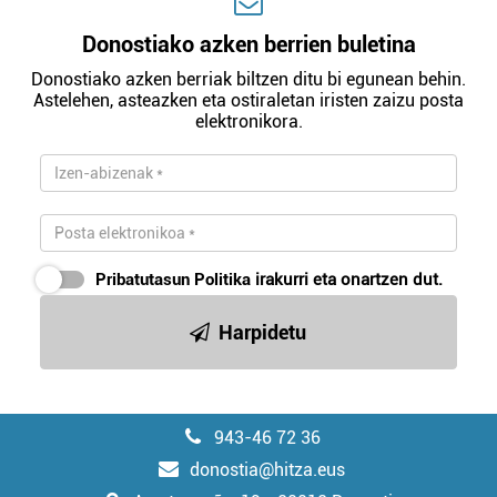
Donostiako azken berrien buletina
Donostiako azken berriak biltzen ditu bi egunean behin.
Astelehen, asteazken eta ostiraletan iristen zaizu posta
elektronikora.
Pribatutasun Politika
irakurri eta onartzen dut.
Harpidetu
943-46 72 36
donostia@hitza.eus