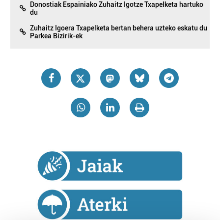
Donostiak Espainiako Zuhaitz Igotze Txapelketa hartuko
du
Zuhaitz Igoera Txapelketa bertan behera uzteko eskatu du
Parkea Bizirik-ek