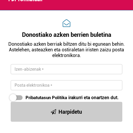
Donostiako azken berrien buletina
Donostiako azken berriak biltzen ditu bi egunean behin.
Astelehen, asteazken eta ostiraletan iristen zaizu posta
elektronikora.
Pribatutasun Politika
irakurri eta onartzen dut.
Harpidetu