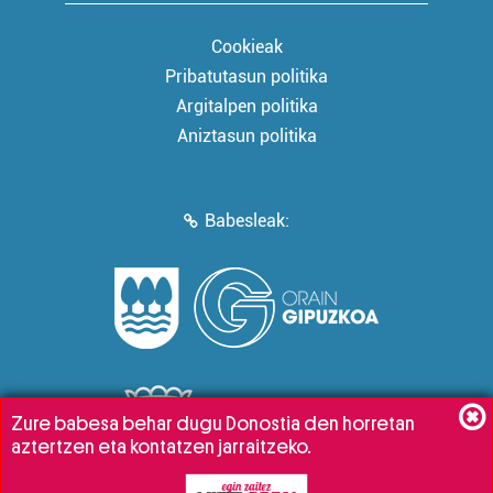
Cookieak
Pribatutasun politika
Argitalpen politika
Aniztasun politika
Babesleak:
Zure babesa behar dugu Donostia den horretan
aztertzen eta kontatzen jarraitzeko.