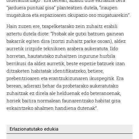
“jarduera puntual gisa” planteatzen dutela, “iraupen
mugatukoa eta espazioaren okupazio oso mugatuarekin”.
Hain zuzen ere, txapelketarako zein zuhaitz erabili
aztertu dutela diote: “Probak ale gutxi batzuen gainean
bakarrik egiten dira (zortzi zuhaitz parke osoan), aldez
aurretik irizpide teknikoen arabera aukeratuta. Ildo
horretan, hautatutako zuhaitzen ingurune hurbila
berrikusi da aldez aurretik, beste espezie batzuek izan
ditzaketen habitatak identifikatzeko, betiere,
prebentzioaren eta erantzukizunaren ikuspegitik. Era
berean, adierazi behar da probetarako aukeratutako
zuhaitzak ez direla ale helduenak edo beteranoenak,
horiek baitira normalean faunarentzako habitat gisa
eskaintzeko ahalmen handiena dutenak”.
Erlazionatutako edukia