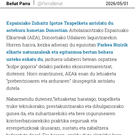
Beñat Parra
@ParraBenat
2026
/
05
/
01
Espainiako Zuhaitz Igotze Txapelketa antolatu du
asteburu honetan Donostian
Arbolazaintzako Espainiako
Elkarteak (AEA), Donostiako Udalaren laguntzarekin.
Horren harira, kezka adierazi du egunotan
Parkea Bizirik
elkarte naturazaleak eta egitasmoa bertan behera
uzteko eskatu du
, jarduera udaberri betean ospatzea
“kolpe gogorra” delako parkeko ekosistemarentzat,
diotenez. Horri erantzunez, AEAk esan du lehiaketa
“prebentzioaren eta arduraren” ikuspegitik antolatu
dutela.
Nabarmendu dutenez,”lehiaketaz haratago, txapelketa
truke teknikorako, prestakuntzarako eta dibulgaziorako
gunea da, eta zuhaitzarekiko eta bere ingurunearen
kontserbazioarekiko praktika seguruak eta
errespetuzkoak ikusarazi, sustatu eta zabaltzera
bideratuta dago”. Era berean, azaldu dute ekitaldia bera