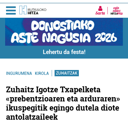
Sartu
Lehertu da festa!
ZUHAITZAK
INGURUMENA
KIROLA
Zuhaitz Igotze Txapelketa
«prebentzioaren eta arduraren»
ikuspegitik egingo dutela diote
antolatzaileek