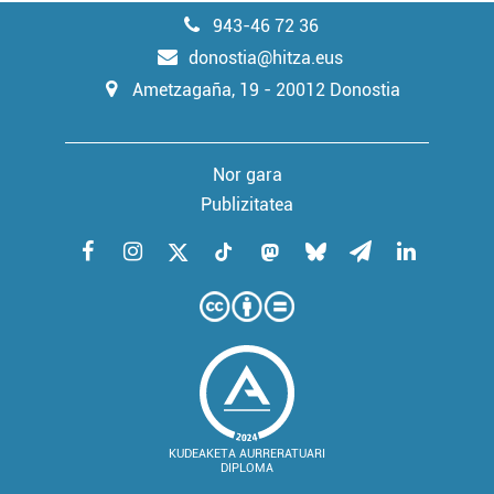
943-46 72 36
donostia@hitza.eus
Ametzagaña, 19 - 20012 Donostia
Nor gara
Publizitatea
KUDEAKETA AURRERATUARI
DIPLOMA