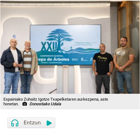
Espainiako Zuhaitz Igotze Txapelketaren aurkezpena, aste
honetan.
Donostiako Udala