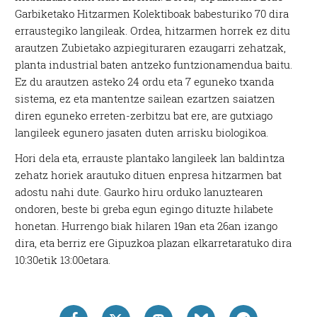
Garbiketako Hitzarmen Kolektiboak babesturiko 70 dira
erraustegiko langileak. Ordea, hitzarmen horrek ez ditu
arautzen Zubietako azpiegituraren ezaugarri zehatzak,
planta industrial baten antzeko funtzionamendua baitu.
Ez du arautzen asteko 24 ordu eta 7 eguneko txanda
sistema, ez eta mantentze sailean ezartzen saiatzen
diren eguneko erreten-zerbitzu bat ere, are gutxiago
langileek egunero jasaten duten arrisku biologikoa.
Hori dela eta, errauste plantako langileek lan baldintza
zehatz horiek arautuko dituen enpresa hitzarmen bat
adostu nahi dute. Gaurko hiru orduko lanuztearen
ondoren, beste bi greba egun egingo dituzte hilabete
honetan. Hurrengo biak hilaren 19an eta 26an izango
dira, eta berriz ere Gipuzkoa plazan elkarretaratuko dira
10:30etik 13:00etara.