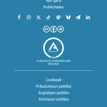
Nor gara
Publizitatea
KUDEAKETA AURRERATUARI
DIPLOMA
Cookieak
Pribatutasun politika
Argitalpen politika
Aniztasun politika