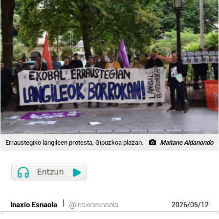
Erraustegiko langileen protesta, Gipuzkoa plazan.
Maitane Aldanondo
Inaxio Esnaola
@inaxioesnaola
2026
/
05
/
12