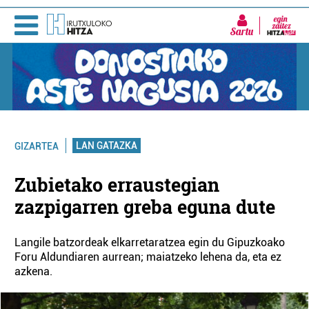
Sartu
LAN GATAZKA
GIZARTEA
Zubietako erraustegian
zazpigarren greba eguna dute
Langile batzordeak elkarretaratzea egin du Gipuzkoako
Foru Aldundiaren aurrean; maiatzeko lehena da, eta ez
azkena.