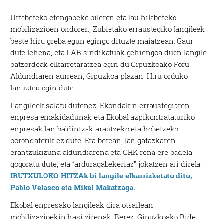
Urtebeteko etengabeko bileren eta lau hilabeteko
mobilizazioen ondoren, Zubietako erraustegiko langileek
beste hiru greba egun egingo dituzte maiatzean. Gaur
dute lehena, eta LAB sindikatuak gehiengoa duen langile
batzordeak elkarretaratzea egin du Gipuzkoako Foru
Aldundiaren aurrean, Gipuzkoa plazan. Hiru orduko
lanuztea egin dute.
Langileek salatu dutenez, Ekondakin erraustegiaren
enpresa emakidadunak eta Ekobal azpikontrataturiko
enpresak lan baldintzak arautzeko eta hobetzeko
borondaterik ez dute. Era berean, lan gatazkaren
erantzukizuna aldundiarena eta GHK-rena ere badela
gogoratu dute, eta “arduragabekeriaz” jokatzen ari direla.
IRUTXULOKO HITZAk bi langile elkarrizketatu ditu,
Pablo Velasco eta Mikel Makatzaga.
Ekobal enpresako langileak dira otsailean
mobilizazioekin hasi zirenak. Berez, Gipuzkoako Bide