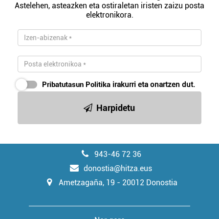
Astelehen, asteazken eta ostiraletan iristen zaizu posta
elektronikora.
Pribatutasun Politika
irakurri eta onartzen dut.
Harpidetu
943-46 72 36
donostia@hitza.eus
Ametzagaña, 19 - 20012 Donostia