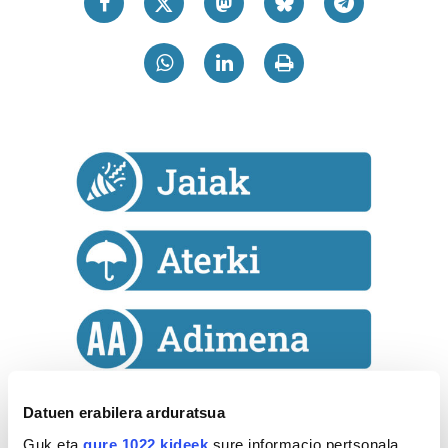
Datuen erabilera arduratsua
Astekaria
Guk eta
gure 1022 kideek
sure informacio pertsonala,