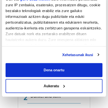
zure IP zenbakia, esaterako, prozesatzen ditugu, cookie
Naturak bere
bezalako teknologiak erabiliz eta zure gailuko
lekua hartu du
Artikutzako
informazioak azitzen dugu publizitate eta eduki
urtegian
pertsonalizatua, publizitatearen eta edukiaren neurketa,
2.500 zkia.
audientzia-ikerketa eta zerbitzuen garapena eskaintzeko.
Zure datuak nork eta zertarako erabiltzen dituen
hautatzeko aukera duzu. Zure onespena aldatzen edo
HARTU HITZA
deuseztatzen ahal duzu edozein momentutan, Cookie
deklaraziotik edo Privacy triggerean klikatuz.
Xehetasunak ikusi
Azken egunetako irakurrienak
If you allow, we would also like to:
Collect information about your geographical
Dena onartu
1
KASek salatu du
location which can be accurate to within several
Udaltzaingoa haien aurka
meters
jazartu dela
Aukeratu
Identify your device by actively scanning it for
specific characteristics (fingerprinting)
2
Dunkel und licht
Find out more about how your personal data is processed
and set your preferences in the
details section
.