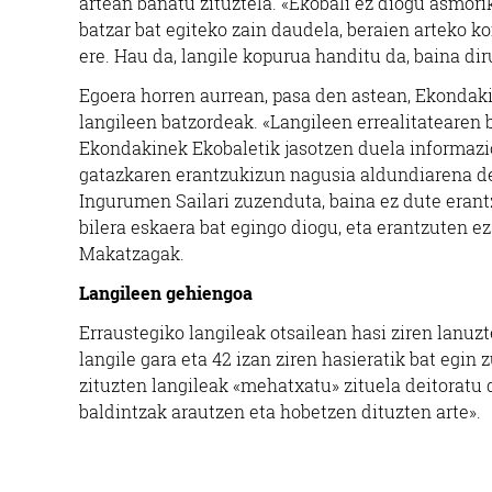
artean banatu zituztela. «Ekobali ez diogu asmor
batzar bat egiteko zain daudela, beraien arteko ko
ere. Hau da, langile kopurua handitu da, baina 
Egoera horren aurrean, pasa den astean, Ekondaki
langileen batzordeak. «Langileen errealitatearen 
Ekondakinek Ekobaletik jasotzen duela informazio
gatazkaren erantzukizun nagusia aldundiarena del
Ingurumen Sailari zuzenduta, baina ez dute erant
bilera eskaera bat egingo diogu, eta erantzuten ez
Makatzagak.
Langileen gehiengoa
Erraustegiko langileak otsailean hasi ziren lanuz
langile gara eta 42 izan ziren hasieratik bat egi
zituzten langileak «mehatxatu» zituela deitoratu 
baldintzak arautzen eta hobetzen dituzten arte».