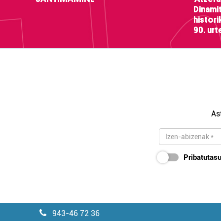
Dinamit
histor
90. ur
As
Pribatutasu
943-46 72 36