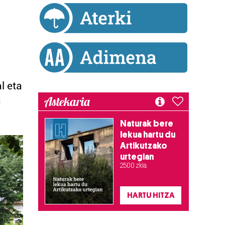
l eta
a
Astekaria
Naturak bere
lekua hartu du
Artikutzako
urtegian
2.500 zkia.
HARTU HITZA