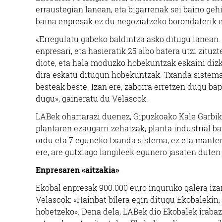
erraustegian lanean, eta bigarrenak sei baino geh
baina enpresak ez du negoziatzeko borondaterik e
«Erregulatu gabeko baldintza asko ditugu lanean
enpresari, eta hasieratik 25 albo batera utzi zitu
diote, eta hala moduzko hobekuntzak eskaini dizk
dira eskatu ditugun hobekuntzak. Txanda sistema 
besteak beste. Izan ere, zaborra erretzen dugu ba
dugu», gaineratu du Velascok.
LABek ohartarazi duenez, Gipuzkoako Kale Garbik
plantaren ezaugarri zehatzak, planta industrial 
ordu eta 7 eguneko txanda sistema, ez eta manten
ere, are gutxiago langileek egunero jasaten duten 
Enpresaren «aitzakia»
Ekobal enpresak 900.000 euro inguruko galera izan
Velascok: «Hainbat bilera egin ditugu Ekobalekin, 
hobetzeko». Dena dela, LABek dio Ekobalek irabaz