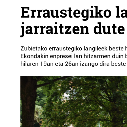
Erraustegiko l
jarraitzen dute
Zubietako erraustegiko langileek beste 
Ekondakin enpresei lan hitzarmen duin b
hilaren 19an eta 26an izango dira beste 