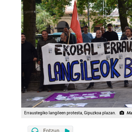
Erraustegiko langileen protesta, Gipuzkoa plazan.
Ma