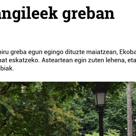
angileek greban
hiru greba egun egingo dituzte maiatzean, Ekoba
at eskatzeko. Asteartean egin zuten lehena, et
biak.