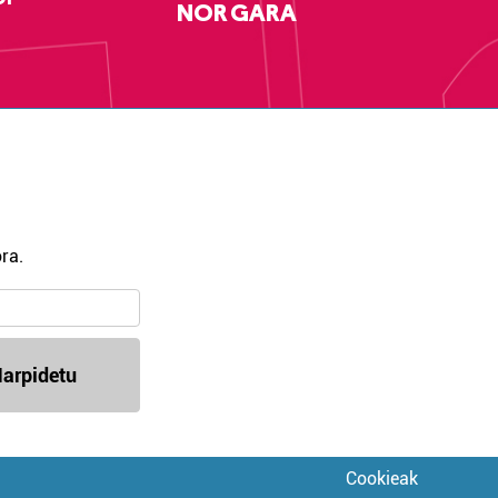
NOR GARA
ra.
arpidetu
Cookieak