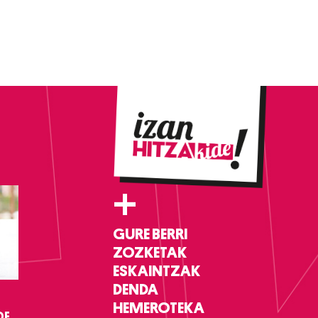
+
GURE BERRI
ZOZKETAK
ESKAINTZAK
DENDA
HEMEROTEKA
DF