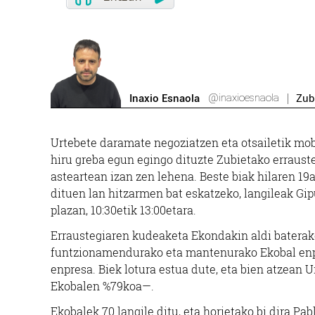
@inaxioesnaola
Inaxio Esnaola
Zub
Urtebete daramate negoziatzen eta otsailetik mob
hiru greba egun egingo dituzte Zubietako errauste
asteartean izan zen lehena. Beste biak hilaren 19
dituen lan hitzarmen bat eskatzeko, langileak Gi
plazan, 10:30etik 13:00etara.
Erraustegiaren kudeaketa Ekondakin aldi baterako
funtzionamendurako eta mantenurako Ekobal enpr
enpresa. Biek lotura estua dute, eta bien atzean
Ekobalen %79koa—.
Ekobalek 70 langile ditu, eta horietako bi dira P