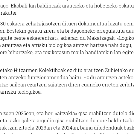
iago. Ekobali lan baldintzak arautzeko eta hobetzeko eskatu
rakutsi.
. 30 eskaera zehatz jasotzen dituen dokumentua luzatu gen
zten. Bostekin geratu ziren, eta bi dagoeneko erregulatuta da
igute beste eskaerentzat», adierazi du Makatzagak. «Logik
arautzea eta arrisku biologikoa aintzat hartzea nahi dugu,
pore bihurtzeko, eta toxikotasun maila handiarekin lan egit
etako Hitzarmen Kolektiboak ez ditu arautzen Zubietako er
baten antzeko funtzionamendua baitu. Ez du arautzen asteko
tze sailean ezartzen saiatzen diren eguneko erreten zerbit
arrisku biologikoa.
 zuen 2025ean, eta hori «aitzakia» gisa erabiltzen dutela di
eta iazko galera argudio gisa erabiltzen du gure baldintzak
iak izan zituela 2023an eta 2024an, baina dibidenduak baz