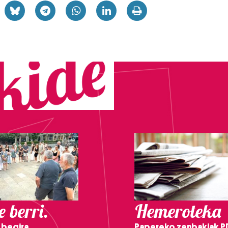
 berri.
Hemeroteka
 begira,
Papereko zenbakiak P