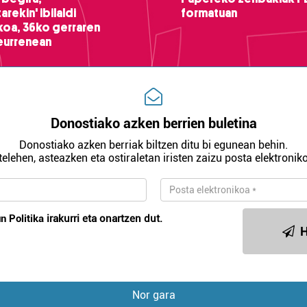
arekin' ibilaldi
formatuan
ikoa, 36ko gerraren
teurrenean
Donostiako azken berrien buletina
Donostiako azken berriak biltzen ditu bi egunean behin.
telehen, asteazken eta ostiraletan iristen zaizu posta elektroniko
n Politika
irakurri eta onartzen dut.
H
Nor gara