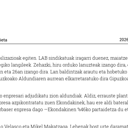
ieta
202
ilizazioak egiten. LAB sindikatuak iragarri duenez, maiatze
giko langileek. Zehazki, hiru orduko lanuzteak izango dira, 
an eta 26an izango dira. Lan baldintzak arautu eta hobetuko
puzkoako Aldundiaren aurrean elkarretaratuko dira Gipuzko
 enpresari adjudikatu zion aldundiak. Aldiz, errauste plan
esa azpikontratatu zuen Ekondakinek, hau ere aldi batera
 Urbaser enpresa dago —Ekondakinen %46ko partaidetza du e
ablo Velasco eta Mikel Makatzaga. Lehenak bost urte darama