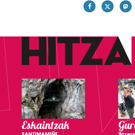
Eskaintzak
Gure
SANTIMAMIÑE
'Atzera