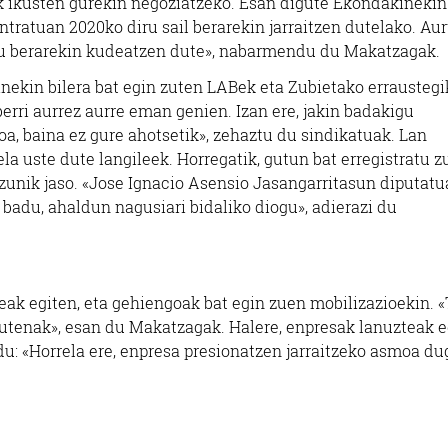
ik ikusten gurekin negoziatzeko. Esan digute Ekondakinekin
ntratuan 2020ko diru sail berarekin jarraitzen dutelako. Au
diru berarekin kudeatzen dute», nabarmendu du Makatzagak.
nekin bilera bat egin zuten LABek eta Zubietako erraustegi
berri aurrez aurre eman genien. Izan ere, jakin badakigu
a, baina ez gure ahotsetik», zehaztu du sindikatuak. Lan
a uste dute langileek. Horregatik, gutun bat erregistratu z
zunik jaso. «Jose Ignacio Asensio Jasangarritasun diputatua
 badu, ahaldun nagusiari bidaliko diogu», adierazi du
teak egiten, eta gehiengoak bat egin zuen mobilizazioekin. «
n zutenak», esan du Makatzagak. Halere, enpresak lanuzteak 
du: «Horrela ere, enpresa presionatzen jarraitzeko asmoa du