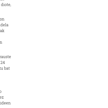
 diote,
ion
udela
oak
en
rauste
 24
zu bat
o
 ez
kideen