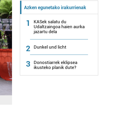
Azken egunetako irakurrienak
1
KASek salatu du
Udaltzaingoa haien aurka
jazartu dela
2
Dunkel und licht
3
Donostiarrek eklipsea
ikusteko planik dute?