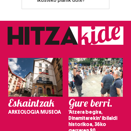
Webgune honek cookie propioak eta hirugarrenen cookie-
fitxategiak erabiltzen ditu. Zure esperientzia eta
zerbitzuak hobetzeko asmoz, cookie teknologiaz
baliatzen gara. Ohar hau onartuz gero, teknologia hori
erabiltzeko baimen esplizitua ematen diguzu.
Gehiago
irakurri
Eskaintzak
Gure berri.
ARKEOLOGIA MUSEOA
'Atzera begira,
Dinamitarekin' ibilaldi
historikoa, 36ko
gerraren 90.