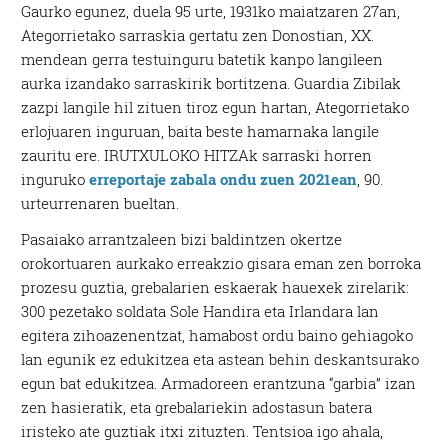
Gaurko egunez, duela 95 urte, 1931ko maiatzaren 27an,
Ategorrietako sarraskia gertatu zen Donostian, XX.
mendean gerra testuinguru batetik kanpo langileen
aurka izandako sarraskirik bortitzena. Guardia Zibilak
zazpi langile hil zituen tiroz egun hartan, Ategorrietako
erlojuaren inguruan, baita beste hamarnaka langile
zauritu ere. IRUTXULOKO HITZAk sarraski horren
inguruko
erreportaje zabala ondu zuen 2021ean
, 90.
urteurrenaren bueltan.
Pasaiako arrantzaleen bizi baldintzen okertze
orokortuaren aurkako erreakzio gisara eman zen borroka
prozesu guztia, grebalarien eskaerak hauexek zirelarik:
300 pezetako soldata Sole Handira eta Irlandara lan
egitera zihoazenentzat, hamabost ordu baino gehiagoko
lan egunik ez edukitzea eta astean behin deskantsurako
egun bat edukitzea. Armadoreen erantzuna “garbia” izan
zen hasieratik, eta grebalariekin adostasun batera
iristeko ate guztiak itxi zituzten. Tentsioa igo ahala,