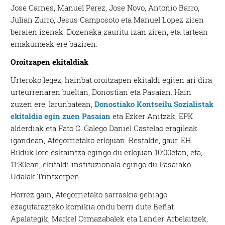
Jose Carnes, Manuel Perez, Jose Novo, Antonio Barro,
Julian Zurro, Jesus Camposoto eta Manuel Lopez ziren
beraien izenak. Dozenaka zauritu izan ziren, eta tartean
emakumeak ere baziren.
Oroitzapen ekitaldiak
Urteroko legez, hainbat oroitzapen ekitaldi egiten ari dira
urteurrenaren bueltan, Donostian eta Pasaian. Hain
zuzen ere, larunbatean,
Donostiako Kontseilu Sozialistak
ekitaldia egin zuen Pasaian
eta Ezker Anitzak, EPK
alderdiak eta Fato C. Galego Daniel Castelao eragileak
igandean, Ategorrietako erlojuan. Bestalde, gaur, EH
Bilduk lore eskaintza egingo du erlojuan 10:00etan, eta,
11:30ean, ekitaldi instituzionala egingo du Pasaiako
Udalak Trintxerpen.
Horrez gain, Ategorrietako sarraskia gehiago
ezagutarazteko komikia ondu berri dute Beñat
Apalategik, Markel Ormazabalek eta Lander Arbelaitzek,