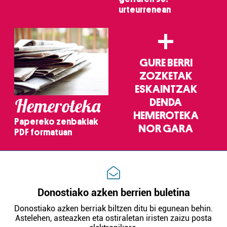
urteurrenean
+
GURE BERRI
ZOZKETAK
ESKAINTZAK
Hemeroteka
DENDA
HEMEROTEKA
Papereko zenbakiak
NOR GARA
PDF formatuan
Donostiako azken berrien buletina
Donostiako azken berriak biltzen ditu bi egunean behin.
Astelehen, asteazken eta ostiraletan iristen zaizu posta