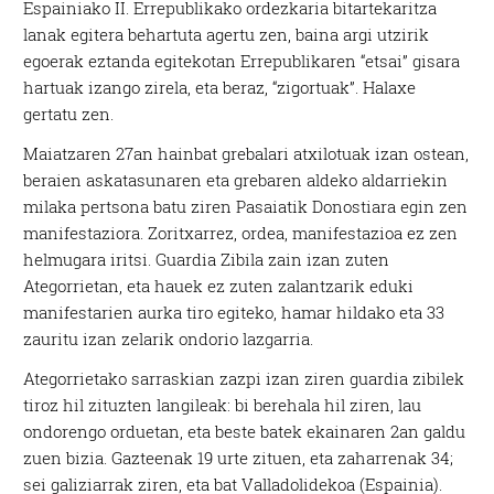
Espainiako II. Errepublikako ordezkaria bitartekaritza
lanak egitera behartuta agertu zen, baina argi utzirik
egoerak eztanda egitekotan Errepublikaren “etsai” gisara
hartuak izango zirela, eta beraz, “zigortuak”. Halaxe
gertatu zen.
Maiatzaren 27an hainbat grebalari atxilotuak izan ostean,
beraien askatasunaren eta grebaren aldeko aldarriekin
milaka pertsona batu ziren Pasaiatik Donostiara egin zen
manifestaziora. Zoritxarrez, ordea, manifestazioa ez zen
helmugara iritsi. Guardia Zibila zain izan zuten
Ategorrietan, eta hauek ez zuten zalantzarik eduki
manifestarien aurka tiro egiteko, hamar hildako eta 33
zauritu izan zelarik ondorio lazgarria.
Ategorrietako sarraskian zazpi izan ziren guardia zibilek
tiroz hil zituzten langileak: bi berehala hil ziren, lau
ondorengo orduetan, eta beste batek ekainaren 2an galdu
zuen bizia. Gazteenak 19 urte zituen, eta zaharrenak 34;
sei galiziarrak ziren, eta bat Valladolidekoa (Espainia).