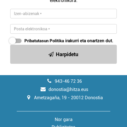
elektronikora.
Pribatutasun Politika
irakurri eta onartzen dut.
Harpidetu
943-46 72 36
donostia@hitza.eus
Ametzagaña, 19 - 20012 Donostia
Nor gara