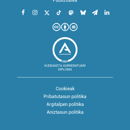
Publizitatea
KUDEAKETA AURRERATUARI
DIPLOMA
Cookieak
Pribatutasun politika
Argitalpen politika
Aniztasun politika