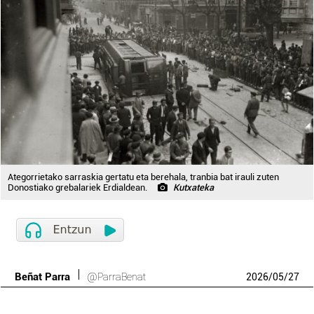
Ategorrietako sarraskia gertatu eta berehala, tranbia bat irauli zuten
Donostiako grebalariek Erdialdean.
Kutxateka
Beñat Parra
@ParraBenat
2026
/
05
/
27