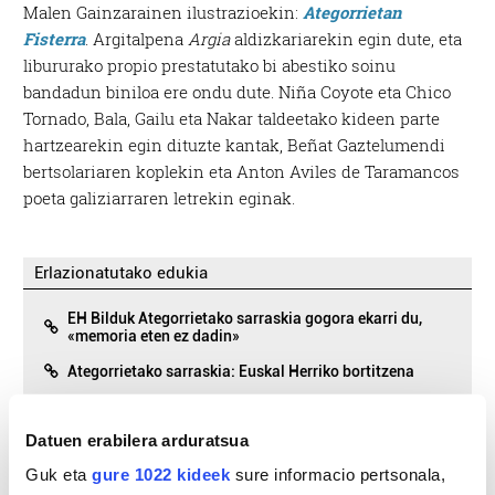
Malen Gainzarainen ilustrazioekin:
Ategorrietan
Fisterra
. Argitalpena
Argia
aldizkariarekin egin dute, eta
libururako propio prestatutako bi abestiko soinu
bandadun biniloa ere ondu dute. Niña Coyote eta Chico
Tornado, Bala, Gailu eta Nakar taldeetako kideen parte
hartzearekin egin dituzte kantak, Beñat Gaztelumendi
bertsolariaren koplekin eta Anton Aviles de Taramancos
poeta galiziarraren letrekin eginak.
Erlazionatutako edukia
EH Bilduk Ategorrietako sarraskia gogora ekarri du,
«memoria eten ez dadin»
Ategorrietako sarraskia: Euskal Herriko bortitzena
Datuen erabilera arduratsua
Guk eta
gure 1022 kideek
sure informacio pertsonala,