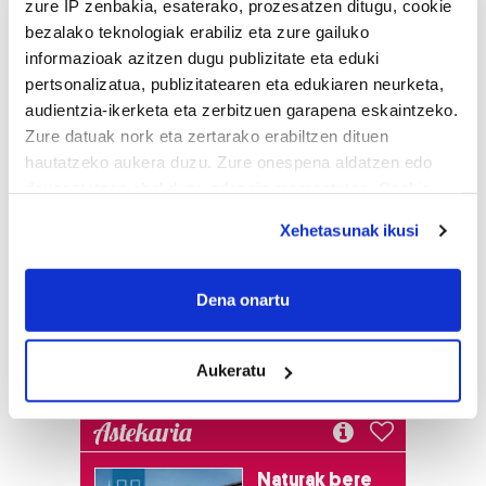
zure IP zenbakia, esaterako, prozesatzen ditugu, cookie
bezalako teknologiak erabiliz eta zure gailuko
informazioak azitzen dugu publizitate eta eduki
pertsonalizatua, publizitatearen eta edukiaren neurketa,
audientzia-ikerketa eta zerbitzuen garapena eskaintzeko.
Zure datuak nork eta zertarako erabiltzen dituen
hautatzeko aukera duzu. Zure onespena aldatzen edo
deuseztatzen ahal duzu edozein momentutan, Cookie
deklaraziotik edo Privacy triggerean klikatuz.
Xehetasunak ikusi
If you allow, we would also like to:
Collect information about your geographical
Dena onartu
location which can be accurate to within several
meters
Aukeratu
Identify your device by actively scanning it for
specific characteristics (fingerprinting)
Astekaria
Find out more about how your personal data is processed
and set your preferences in the
details section
.
Naturak bere