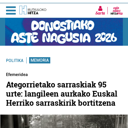
Sartu
MEMORIA
POLITIKA
Efemeridea
Ategorrietako sarraskiak 95
urte: langileen aurkako Euskal
Herriko sarraskirik bortitzena