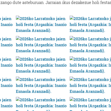
 izango dute asteburuan. Jarraian ikus dezakezue holi festa