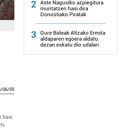
2
Aste Nagusiko azpiegitura
muntatzen hasi dira
Donostiako Piratak
3
Gure Bideak Altzako Ermita
aldaparen egoera aldatu
dezan eskatu dio udalari
6
/
06
/
05
o hasi
en,