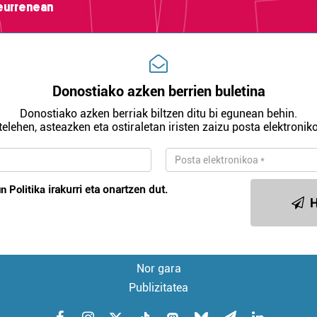
teurrenean
Donostiako azken berrien buletina
Donostiako azken berriak biltzen ditu bi egunean behin.
telehen, asteazken eta ostiraletan iristen zaizu posta elektroniko
n Politika
irakurri eta onartzen dut.
H
Nor gara
Publizitatea