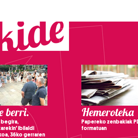
 berri.
Hemeroteka
 begira,
Papereko zenbakiak P
arekin' ibilaldi
formatuan
ikoa, 36ko gerraren