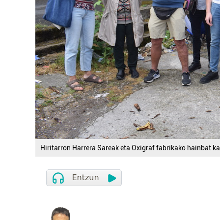
Hiritarron Harrera Sareak eta Oxigraf fabrikako hainbat ka