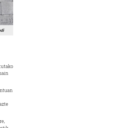
adi
atutako
hain
ontuan
azte
re,
etik