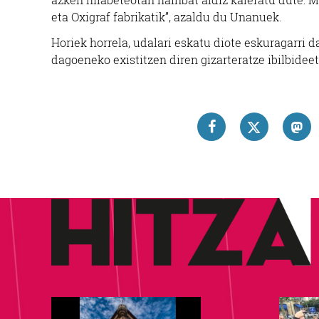
eta Oxigraf fabrikatik”, azaldu du Unanuek.
Horiek horrela, udalari eskatu diote eskuragarri 
dagoeneko existitzen diren gizarteratze ibilbide