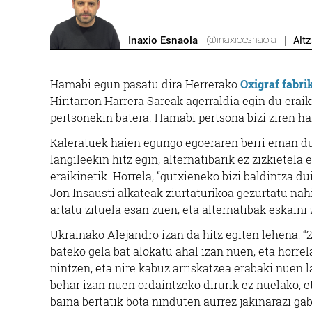
@inaxioesnaola
Inaxio Esnaola
Alt
Hamabi egun pasatu dira Herrerako
Oxigraf fabri
Hiritarron Harrera Sareak agerraldia egin du erai
pertsonekin batera. Hamabi pertsona bizi ziren han
Kaleratuek haien egungo egoeraren berri eman du
langileekin hitz egin, alternatibarik ez zizkietela 
eraikinetik. Horrela, “gutxieneko bizi baldintza du
Jon Insausti alkateak ziurtaturikoa gezurtatu nahi
artatu zituela esan zuen, eta alternatibak eskaini 
Ukrainako Alejandro izan da hitz egiten lehena: “29
bateko gela bat alokatu ahal izan nuen, eta horr
nintzen, eta nire kabuz arriskatzea erabaki nuen
behar izan nuen ordaintzeko dirurik ez nuelako, e
baina bertatik bota ninduten aurrez jakinarazi ga