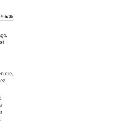
6
/
06
/
05
go,
at
n ere,
dez
e
a
zi
,
a