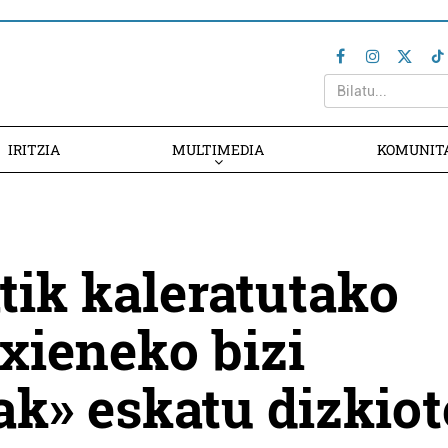
IRITZIA
MULTIMEDIA
KOMUNIT
tik kaleratutako
xieneko bizi
ak» eskatu dizkiot