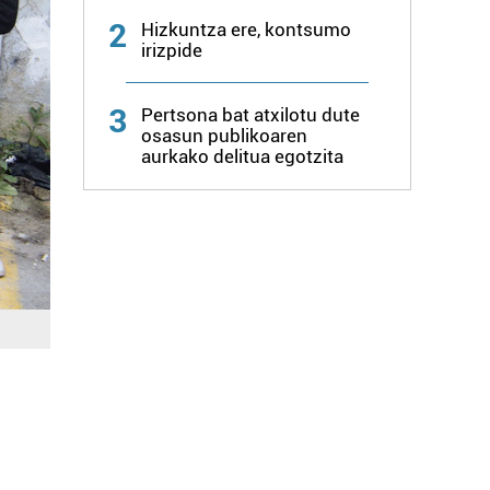
2
Hizkuntza ere, kontsumo
irizpide
3
Pertsona bat atxilotu dute
osasun publikoaren
aurkako delitua egotzita