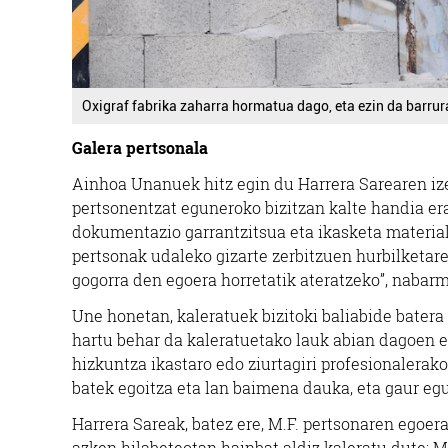
Oxigraf fabrika zaharra hormatua dago, eta ezin da barrur
Galera pertsonala
Ainhoa Unanuek hitz egin du Harrera Sarearen izen
pertsonentzat eguneroko bizitzan kalte handia era
dokumentazio garrantzitsua eta ikasketa materiala
pertsonak udaleko gizarte zerbitzuen hurbilketar
gogorra den egoera horretatik ateratzeko”, nabar
Une honetan, kaleratuek bizitoki baliabide bater
hartu behar da kaleratuetako lauk abian dagoen e
hizkuntza ikastaro edo ziurtagiri profesionalerak
batek egoitza eta lan baimena dauka, eta gaur egu
Harrera Sareak, batez ere, M.F. pertsonaren egoera
azken hilabeteotan hainbat aldiz kaleratu dute: M