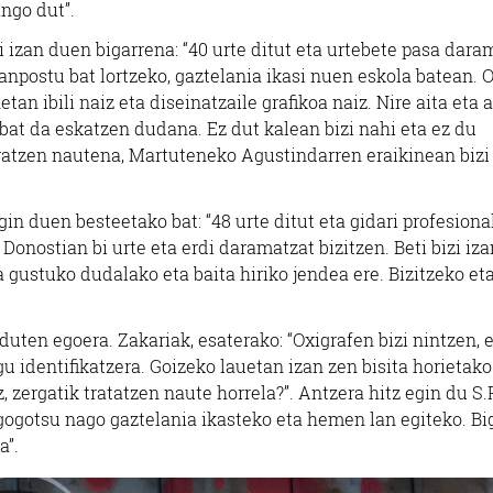
ango dut”.
izan duen bigarrena: “40 urte ditut eta urtebete pasa dara
anpostu bat lortzeko, gaztelania ikasi nuen eskola batean. O
etan ibili naiz eta diseinatzaile grafikoa naiz. Nire aita eta
 bat da eskatzen dudana. Ez dut kalean bizi nahi eta ez du
eratzen nautena, Martuteneko Agustindarren eraikinean bizi
in duen besteetako bat: “48 urte ditut eta gidari profesiona
 Donostian bi urte eta erdi daramatzat bizitzen. Beti bizi iza
 gustuko dudalako eta baita hiriko jendea ere. Bizitzeko et
duten egoera. Zakariak, esaterako: “Oxigrafen bizi nintzen, 
 gu identifikatzera. Goizeko lauetan izan zen bisita horietako
z, zergatik tratatzen naute horrela?”. Antzera hitz egin du S.
 gogotsu nago gaztelania ikasteko eta hemen lan egiteko. Bi
a”.