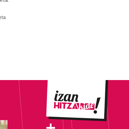
eta
+