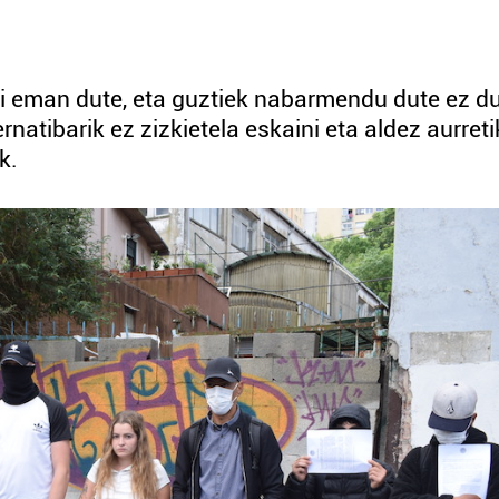
i eman dute, eta guztiek nabarmendu dute ez du
ernatibarik ez zizkietela eskaini eta aldez aurreti
k.