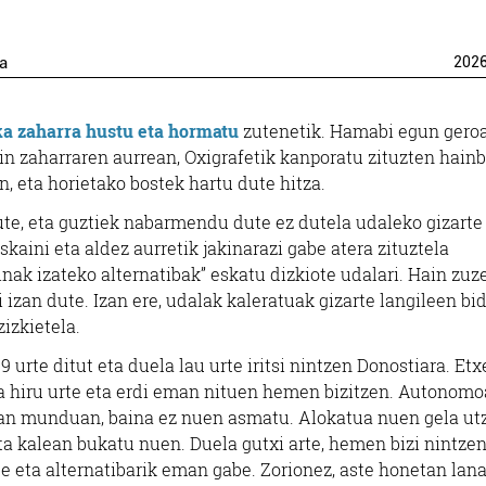
za
202
ka zaharra hustu eta hormatu
zutenetik. Hamabi egun geroa
kin zaharraren aurrean, Oxigrafetik kanporatu zituzten hainb
, eta horietako bostek hartu dute hitza.
te, eta guztiek nabarmendu dute ez dutela udaleko gizarte
eskaini eta aldez aurretik jakinarazi gabe atera zituztela
inak izateko alternatibak” eskatu dizkiote udalari. Hain zuze
 izan dute. Izan ere, udalak kaleratuak gizarte langileen bi
zizkietela.
 urte ditut eta duela lau urte iritsi nintzen Donostiara. Etx
ela hiru urte eta erdi eman nituen hemen bizitzen. Autonomo
 lan munduan, baina ez nuen asmatu. Alokatua nuen gela ut
ta kalean bukatu nuen. Duela gutxi arte, hemen bizi nintzen
be eta alternatibarik eman gabe. Zorionez, aste honetan lan