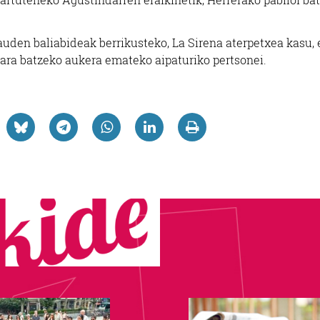
dauden baliabideak berrikusteko, La Sirena aterpetxea kasu, 
etara batzeko aukera emateko aipaturiko pertsonei.