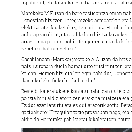
topatu dut, eta lotarako leku bat ordaindu ahal iz
Marokoko M.F. izan da bere testigantza eman nahi 
Donostian bizitzen. Integratzeko asmoarekin eta l
elektrizitate ikasketak egiten ari naiz. Hainbat lan
ardurapean ditut, eta soilik duin bizitzeko aukera
arrazismoa pairatu nahi. Hirugarren aldia da kal
zenetako bat nintzelako”.
Casablancan (Maroko) jaiotako A.A. izan da hitz eg
naiz. Europara duela hamar urte iritsi nintzen, eta
kalean. Hemen bizi eta lan egin nahi dut, Donostia
ikasteko leku finko bat behar dut”.
Beste bi kaleratuk ere kontatu nahi izan dute bizi 
polizia hiru aldiz etorri zen eraikina miatzera eta
Ez dut ezer lapurtu eta ez dut arazorik sortu. Bera
gazteak ere: “Erregularizazio prozesuan nago, eta
aldia da Herrerako pabiloietatik kaleratzen nautel