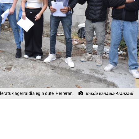
leratuk agerraldia egin dute, Herreran.
Inaxio Esnaola Aranzadi