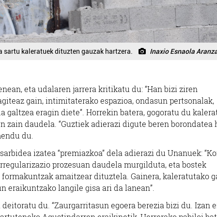
a sartu kaleratuek dituzten gauzak hartzera.
Inaxio Esnaola Aranz
ean, eta udalaren jarrera kritikatu du: “Han bizi ziren
giteaz gain, intimitaterako espazioa, ondasun pertsonalak,
 galtzea eragin diete”. Horrekin batera, gogoratu du kaler
en zain daudela. “Guztiek adierazi digute beren borondatea 
mendu du.
a sarbidea izatea “premiazkoa” dela adierazi du Unanuek: “K
rregularizazio prozesuan daudela murgilduta, eta bostek
o formakuntzak amaitzear dituztela. Gainera, kaleratutako g
n eraikuntzako langile gisa ari da lanean”.
 deitoratu du. “Zaurgarritasun egoera berezia bizi du. Izan e
artuteneko Agustindarren eraikinetik, Herrerako pabiloi bat