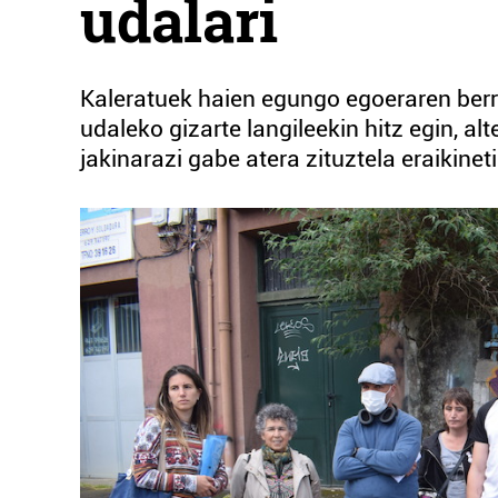
udalari
Kaleratuek haien egungo egoeraren berr
udaleko gizarte langileekin hitz egin, alt
jakinarazi gabe atera zituztela eraikineti