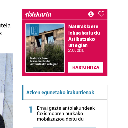
Astekaria
tela
Naturak bere
k
lekua hartu du
Artikutzako
urtegian
2.500 zkia.
HARTU HITZA
Azken egunetako irakurrienak
1
Ernai gazte antolakundeak
faxismoaren aurkako
mobilizazioa deitu du