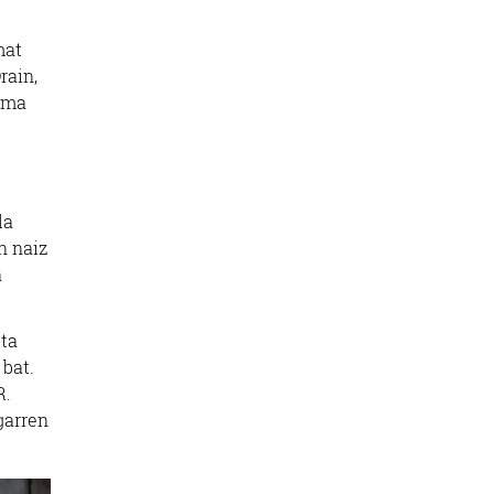
mat
rain,
 ama
la
n naiz
a
eta
 bat.
R.
garren