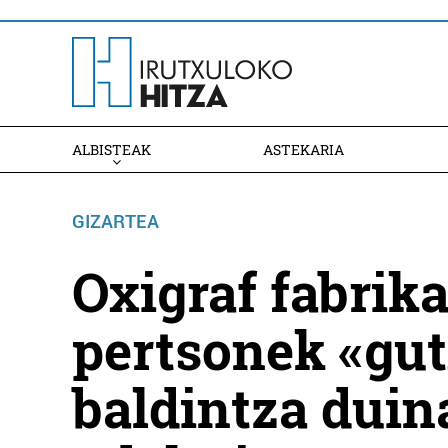
ALBISTEAK
ASTEKARIA
GIZARTEA
Oxigraf fabrika
pertsonek «gut
baldintza duin