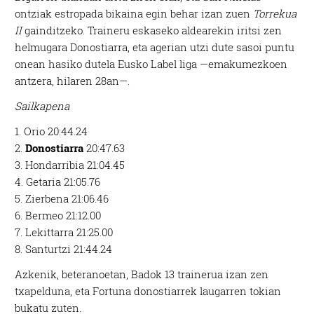
ontziak estropada bikaina egin behar izan zuen
Torrekua
II
gainditzeko. Traineru eskaseko aldearekin iritsi zen
helmugara Donostiarra, eta agerian utzi dute sasoi puntu
onean hasiko dutela Eusko Label liga —emakumezkoen
antzera, hilaren 28an—.
Sailkapena
1. Orio 20:44.24
2.
Donostiarra
20:47.63
3. Hondarribia 21:04.45
4. Getaria 21:05.76
5. Zierbena 21:06.46
6. Bermeo 21:12.00
7. Lekittarra 21:25.00
8. Santurtzi 21:44.24
Azkenik, beteranoetan, Badok 13 trainerua izan zen
txapelduna, eta Fortuna donostiarrek laugarren tokian
bukatu zuten.