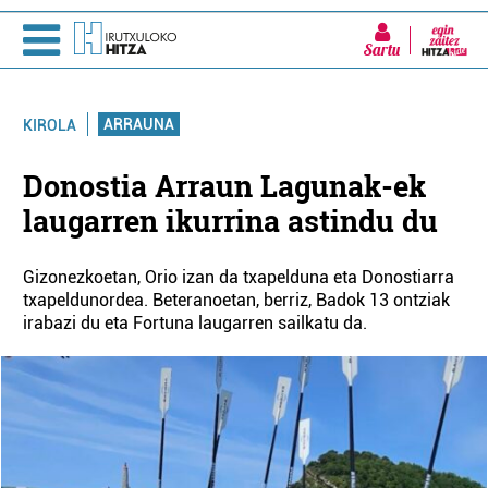
Sartu
ARRAUNA
KIROLA
Donostia Arraun Lagunak-ek
laugarren ikurrina astindu du
Gizonezkoetan, Orio izan da txapelduna eta Donostiarra
txapeldunordea. Beteranoetan, berriz, Badok 13 ontziak
irabazi du eta Fortuna laugarren sailkatu da.