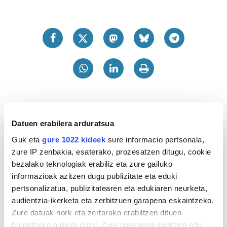
Datuen erabilera arduratsua
Guk eta
gure 1022 kideek
sure informacio pertsonala,
zure IP zenbakia, esaterako, prozesatzen ditugu, cookie
bezalako teknologiak erabiliz eta zure gailuko
informazioak azitzen dugu publizitate eta eduki
pertsonalizatua, publizitatearen eta edukiaren neurketa,
audientzia-ikerketa eta zerbitzuen garapena eskaintzeko.
Zure datuak nork eta zertarako erabiltzen dituen
hautatzeko aukera duzu. Zure onespena aldatzen edo