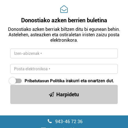
Donostiako azken berrien buletina
Donostiako azken berriak biltzen ditu bi egunean behin.
Astelehen, asteazken eta ostiraletan iristen zaizu posta
elektronikora.
Pribatutasun Politika
irakurri eta onartzen dut.
Harpidetu
943-46 72 36