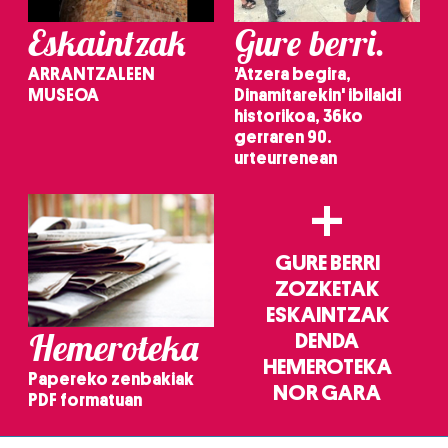
Eskaintzak
Gure berri.
ARRANTZALEEN
'Atzera begira,
MUSEOA
Dinamitarekin' ibilaldi
historikoa, 36ko
gerraren 90.
urteurrenean
+
GURE BERRI
ZOZKETAK
ESKAINTZAK
Hemeroteka
DENDA
HEMEROTEKA
Papereko zenbakiak
NOR GARA
PDF formatuan