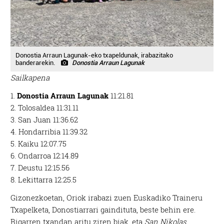
Donostia Arraun Lagunak-eko txapeldunak, irabazitako
banderarekin.
Donostia Arraun Lagunak
Sailkapena
1.
Donostia Arraun Lagunak
11:21.81
2. Tolosaldea 11:31.11
3. San Juan 11:36.62
4. Hondarribia 11:39.32
5. Kaiku 12:07.75
6. Ondarroa 12:14.89
7. Deustu 12:15.56
8. Lekittarra 12:25.5
Gizonezkoetan, Oriok irabazi zuen Euskadiko Traineru
Txapelketa, Donostiarrari gaindituta, beste behin ere.
Bigarren txandan aritu ziren biak, eta
San Nikolas