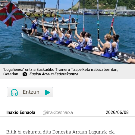
'Lugañenea' ontzia Euskadiko Traineru Txapelketa irabazi berritan,
Getarian.
Euskal Arraun Federakuntza
Inaxio Esnaola
@inaxioesnaola
2026
/
06
/
08
Bitik bi eskuratu ditu Donostia Arraun Lagunak-ek.