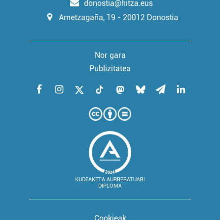
donostia@hitza.eus
Ametzagaña, 19 - 20012 Donostia
Nor gara
Publizitatea
KUDEAKETA AURRERATUARI
DIPLOMA
Cookieak