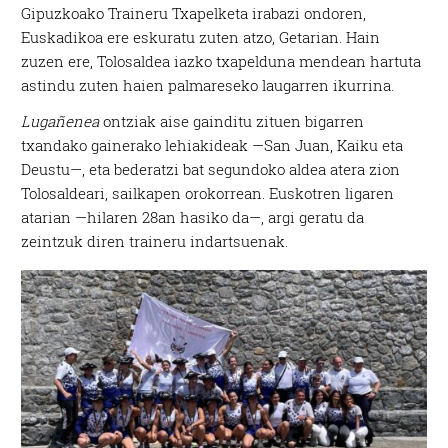
Gipuzkoako Traineru Txapelketa irabazi ondoren,
Euskadikoa ere eskuratu zuten atzo, Getarian. Hain
zuzen ere, Tolosaldea iazko txapelduna mendean hartuta
astindu zuten haien palmareseko laugarren ikurrina.
Lugañenea
ontziak aise gainditu zituen bigarren
txandako gainerako lehiakideak —San Juan, Kaiku eta
Deustu—, eta bederatzi bat segundoko aldea atera zion
Tolosaldeari, sailkapen orokorrean. Euskotren ligaren
atarian —hilaren 28an hasiko da—, argi geratu da
zeintzuk diren traineru indartsuenak.